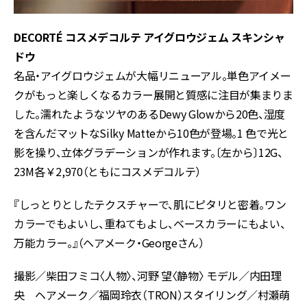
DECORTÉ コスメデコルテ アイグロウジェム スキンシャ
ドウ
名品・アイグロウジェムが大幅リニューアル。単色アイメー
クがもっと楽しくなるカラー展開と質感に注目が集まりま
した。濡れたようなツヤのあるDewy Glowから20色、湿度
を含んだマットなSilky Matteから10色が登場。1 色で光と
影を操り、立体グラデーションが作れます。〔左から〕12G、
23M各￥2,970（ともにコスメデコルテ）
『しっとりとしたテクスチャーで、肌にピタリと密着。ワン
カラーでもよいし、重ねてもよし、ベースカラーにもよい、
万能カラー。』（ヘアメーク・Georgeさん）
撮影／柴田フミコ〈人物〉、河野 望〈静物〉 モデル／内田理
央 ヘアメーク／福岡玲衣（TRON）スタイリング／村瀬萌