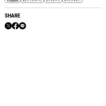
#内田理央
#ポイントメーク
#アイメーク
#アイシャドウ
SHARE
RECOMMEND
満員電車も外回りも快適！身軽になれるバッグ
＆スマホショルダー3選