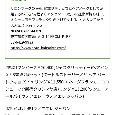
サロンワークの傍ら、雑誌やテレビなどヘアメークとして活
躍するKAEさん。程よくアクセントの効いた提案が持ち味で、
オシャレ度をワンランク引き上げてくれる！と大人女子から
大人気。
＠kae_nora
NORA HAIR SALON
st
東京都港区南青山5-3-10 FROM-1
BF
03-6419-9933
https://www.nora-hairsalon.com/
【衣装】ワンピース￥26,400(ジャスグリッティー)ヘアピン
￥5,830※2個セット(タートルストーリー／ザ ヘア バー
トウキョウ)イヤリング￥11,550(エネーダフランカ／ココ
シュニック新宿タカシマヤ店)リング￥13,200(ワンエーア
ールバイウノアエレ／ウノアエレ ジャパン)
【問い合わせ先】ウノアエレ ジャパン