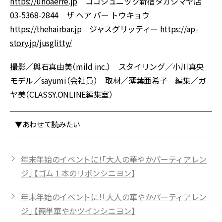
https://unoaerre.jp
ココシュニック新宿タカシマヤ店
03-5368-2844 ザ ヘア バー トウキョウ
https://thehairbar.jp
ジャスグリッティー
https://ap-
story.jp/jusglitty/
撮影／輿石真由美（mild inc.） スタイリング／小川真央
モデル／sayumi（会社員） 取材／薄葉亜希子 編集／ガ
ヤ美（CLASSY.ONLINE編集室）
▼あわせて読みたい
年末年始のイベントに！「大人の華やかパーティアレン
ジ」 【ゴム１本のリボンシニヨン】
年末年始のイベントに！「大人の華やかパーティアレン
ジ」 【簡単華やかツインシニヨン】