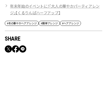
年末年始のイベントに！「大人の華やかパーティアレン
ジ」【くるりんぱハーフアップ】
#冬の華やかヘアアレンジ
#簡単アレンジ
#ヘアアレンジ
SHARE
RECOMMEND
【CLASSY.お仕事名品】収納力のある優秀バッ