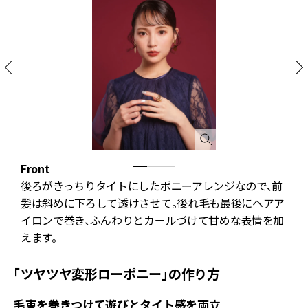
Front
S
後ろがきっちりタイトにしたポニーアレンジなので、前
マ
髪は斜めに下ろして透けさせて。後れ毛も最後にヘアア
イロンで巻き、ふんわりとカールづけて甘めな表情を加
えます。
「ツヤツヤ変形ローポニー」の作り方
毛束を巻きつけて遊びとタイト感を両立