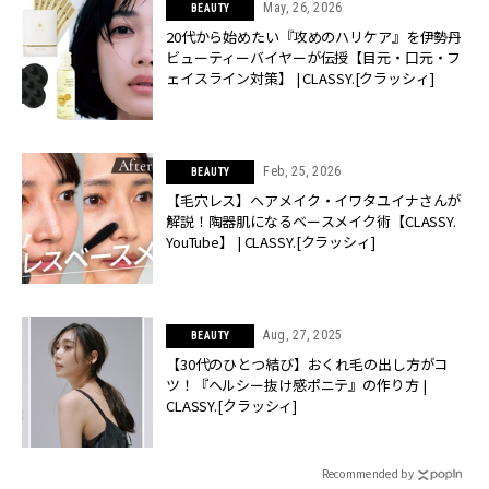
May, 26, 2026
BEAUTY
20代から始めたい『攻めのハリケア』を伊勢丹
ビューティーバイヤーが伝授【目元・口元・フ
ェイスライン対策】 | CLASSY.[クラッシィ]
Feb, 25, 2026
BEAUTY
【毛穴レス】ヘアメイク・イワタユイナさんが
解説！陶器肌になるベースメイク術【CLASSY.
YouTube】 | CLASSY.[クラッシィ]
Aug, 27, 2025
BEAUTY
【30代のひとつ結び】おくれ毛の出し方がコ
ツ！『ヘルシー抜け感ポニテ』の作り方 |
CLASSY.[クラッシィ]
Recommended by