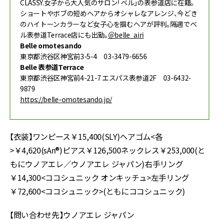
CLASSY.女子から大人気のサロン「ベル」の表参道店に在籍。
ショートやボブの短めヘアからオシャレなアレンジ、今どき
のハイトーンカラーなど女子心を掴むヘアが評判。隔週でベ
ル表参道Terrace店にも出勤。
＠belle_airi
Belle omotesando
東京都渋谷区神宮前3-5-4 03-3479-6656
Belle 表参道Terrace
東京都渋谷区神宮前4-21-7 エスパス表参道2F 03-6432-
9879
https://belle-omotesando.jp/
【衣装】ワンピース￥15,400(SLY)ヘアゴム<各
>￥4,620(sAn®︎)ピアス￥126,500ネックレス￥253,000(と
もにウノアエレ／ウノアエレ ジャパン)右手リング
￥14,300<ココシュニック オンキッチュ>左手リング
￥72,600<ココシュニック>(ともにココシュニック)
【問い合わせ先】ウノアエレ ジャパン