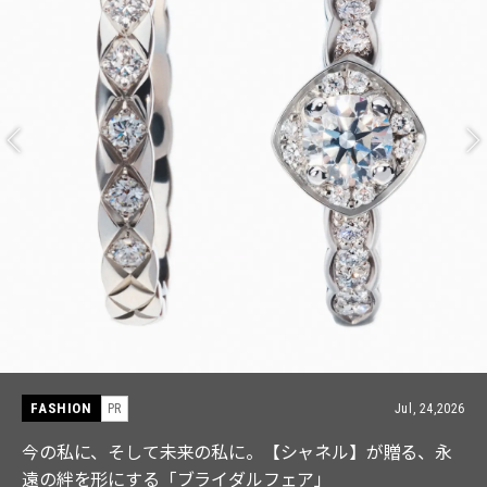
FASHION
PR
Jul, 15,2026
【ICB】人気インフルエンサーと共同制作! 週5で着たく
なる「名品ブラウス」２選