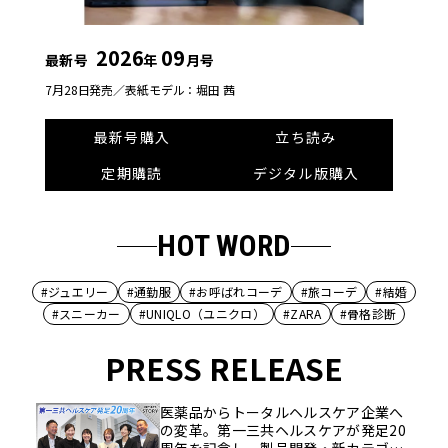
2026
09
最新号
年
月号
7月28日発売／
表紙モデル：堀田 茜
最新号購入
立ち読み
定期購読
デジタル版購入
HOT WORD
#ジュエリー
#通勤服
#お呼ばれコーデ
#旅コーデ
#結婚
#スニーカー
#UNIQLO（ユニクロ）
#ZARA
#骨格診断
PRESS RELEASE
医薬品からトータルヘルスケア企業へ
の変革。第一三共ヘルスケアが発足20