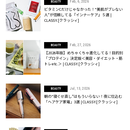
Feb, 6, 2026
BEAUTY
ビタミンCだけじゃなかった！“美肌がブレない
人”が信頼してる『インナーケア』５選 |
CLASSY.[クラッシィ]
Feb, 27, 2026
BEAUTY
【2026年版】めちゃくちゃ進化してる！目的別
「プロテイン」決定版＜美容・ダイエット・筋
トレetc.＞ | CLASSY.[クラッシィ]
Jul, 13, 2026
BEAUTY
朝の“寝ぐせ直し”はもういらない！夜に仕込む
「ヘアケア家電」3選 | CLASSY.[クラッシィ]