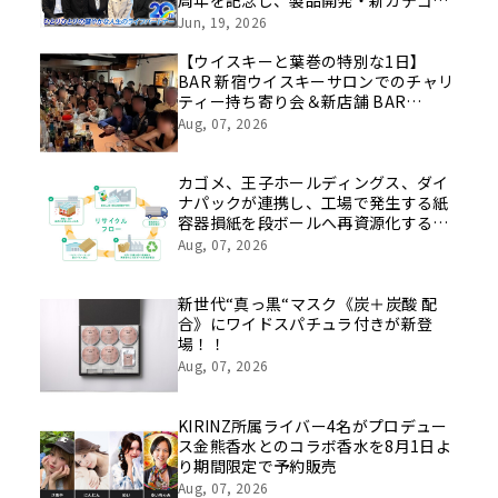
周年を記念し、製品開発・新カテゴリ
挑戦の舞台や旧社統合時のエピソード
Jun, 19, 2026
を社員の想いとともに振り返る特別映
像を公開！
【ウイスキーと葉巻の特別な1日】
BAR 新宿ウイスキーサロンでのチャリ
ティー持ち寄り会＆新店舗 BAR
LASTWORD でのシガー初心者歓迎ペ
Aug, 07, 2026
アリング会を8月22日に開催
カゴメ、王子ホールディングス、ダイ
ナパックが連携し、工場で発生する紙
容器損紙を段ボールへ再資源化する実
証を開始
Aug, 07, 2026
新世代“真っ黒“マスク《炭＋炭酸 配
合》にワイドスパチュラ付きが新登
場！！
Aug, 07, 2026
KIRINZ所属ライバー4名がプロデュー
ス金熊香水とのコラボ香水を8月1日よ
り期間限定で予約販売
Aug, 07, 2026