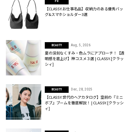
【CLASSY.お仕事名品】収納力のある優秀バッ
グ&スマホショルダー3選
Aug, 5, 2026
BEAUTY
夏の深刻なくすみ・色ムラにアプローチ！【透
明感を底上げ】神コスメ３選 | CLASSY.[クラッ
シィ]
Dec, 28, 2025
BEAUTY
【CLASSY.世代のヘアカタログ】空前の『ミニ
ボブ』ブームを徹底解説！ | CLASSY.[クラッシ
ィ]