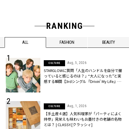
RANKING
ALL
FASHION
BEAUTY
Aug, 5, 2026
CULTURE
STARGLOWに質問「人生のハンドルを自分で握
っていると感じるのは？」“大️人になった”と実
感する瞬間【3rdシングル『Drivin' My Life』発
売】 | CLASSY.[クラッシィ]
Aug, 1, 2026
CULTURE
【手土産４選】人気料理家が「パーティによく
持参」見栄えも味わいもお墨付きの老舗の名物
とは？ | CLASSY.[クラッシィ]