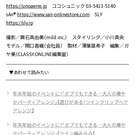
https://unoaerre.jp
ココシュニック 03-5413-5140
sAn®︎
https://www.san-onlinestore.com
SLY
https://sly.jp
撮影／輿石真由美（mild inc.） スタイリング／小川真央
モデル／関口香織（会社員） 取材／薄葉亜希子 編集／ガ
ヤ美（CLASSY.ONLINE編集室）
▼あわせて読みたい
年末年始のイベントに！「ボブでもできる…大人の華や
かパーティアレンジ」【遊びがある！ツインクリップヘア
アレンジ】
年末年始のイベントに！「ボブでもできる…大人の華や
かパーティアレンジ」【ツイン編み込み】