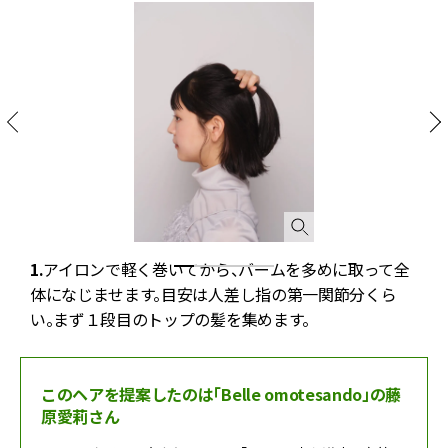
髪
1.
アイロンで軽く巻いてから、バームを多めに取って全
2
体になじませます。目安は人差し指の第一関節分くら
い。まず１段目のトップの髪を集めます。
このヘアを提案したのは「Belle omotesando」の藤
原愛莉さん