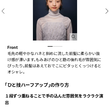
Front
S
ニ
毛先の軽やかなハネと斜めに流した前髪に柔らかい抜
こ
け感が漂います。もみあげのひと筋の後れ毛が雰囲気に
ぴったり。前髪はあえておでこにピタッとくっつけると
オシャレ。
「ひと技ハーフアップ」の作り方
１段ずつ重ねることで手の込んだ雰囲気をラクラク演
出