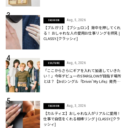
Aug, 5, 2026
FASHION
【ブルガリ】【ブシュロン】背中を押してくれ
る！ おしゃれな人の愛用お仕事リングを拝見 |
CLASSY.[クラッシィ]
Aug, 6, 2026
CULTURE
「ここからさらにギアを入れて加速していきた
い！」今年デビューのSTARGLOWが目指す場所
とは？【3rdシングル『Drivin' My Life』発売】 |
CLASSY.[クラッシィ]
Aug, 3, 2026
FASHION
【カルティエ】おしゃれな人がリアルに愛用！
仕事で自信をくれる相棒リング | CLASSY.[クラ
ッシィ]