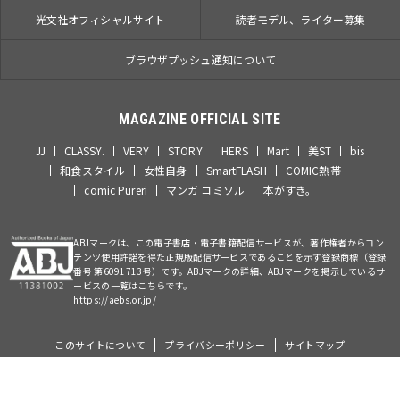
光文社オフィシャルサイト
読者モデル、ライター募集
ブラウザプッシュ通知について
MAGAZINE OFFICIAL SITE
JJ
CLASSY.
VERY
STORY
HERS
Mart
美ST
bis
和食スタイル
女性自身
SmartFLASH
COMIC熱帯
comic Pureri
マンガ コミソル
本がすき。
ABJマークは、この電子書店・電子書籍配信サービスが、著作権者からコン
テンツ使用許諾を得た正規版配信サービスであることを示す登録商標（登録
番号 第6091713号）です。ABJマークの詳細、ABJマークを掲示しているサ
ービスの一覧はこちらです。
https://aebs.or.jp/
このサイトについて
プライバシーポリシー
サイトマップ
©Kobunsha Co., Ltd. All Rights Reserved.