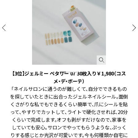
ト
【3位】ジェルミー ペタリー 07 30枚入り￥1,980（コス
メ・デ・ボーテ）
な
「ネイルサロンに通うのが難しくて、自分でできるもの
色
を探していたときに出合ったジェルネイルシール。面倒
出
くさがりな私でもできるくらい簡単で、爪にシールを貼
き
って、やすりでカットして、ライトで硬化させれば、20分
せ
くらいで完成します。オフも剥がすだけなので、家事を
ク
していても安心。サロンでやってもらうような、ぷっく
に
りする感じとか光沢が可愛いです。今も何種類か自宅に