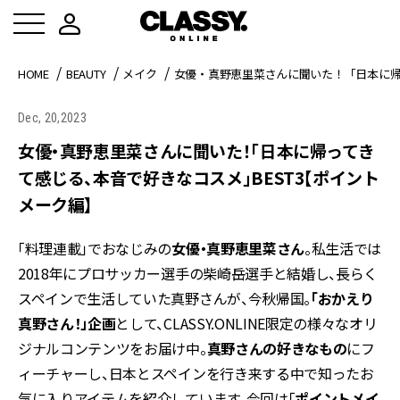
HOME
BEAUTY
メイク
女優・真野恵里菜さんに聞いた！「日本に帰
Dec, 20,2023
女優・真野恵里菜さんに聞いた！「日本に帰ってき
て感じる、本音で好きなコスメ」BEST3【ポイント
メーク編】
「料理連載」でおなじみの
女優・真野恵里菜さん
。私生活では
2018年にプロサッカー選手の柴崎岳選手と結婚し、長らく
スペインで生活していた真野さんが、今秋帰国。
「おかえり
真野さん！」企画
として、CLASSY.ONLINE限定の様々なオリ
ジナルコンテンツをお届け中。
真野さんの好きなもの
にフ
ィーチャーし、日本とスペインを行き来する中で知ったお
気に入りアイテムを紹介しています。今回は「
ポイントメイ