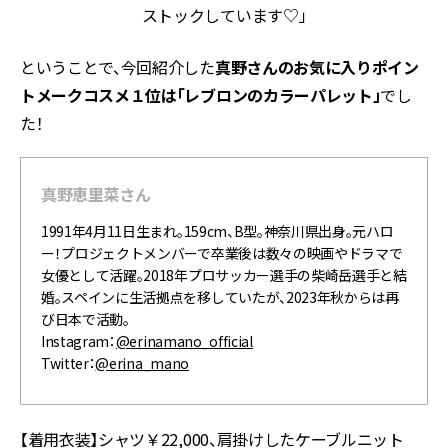
ストックしています♡」
ということで、今回紹介した
真野さんのお気に入りポイン
トメークコスメ１位は「レブロンのカラーパレット」
でし
た！
真野恵里菜さん
1991年4月11日生まれ。159cm、B型。神奈川県出身。元ハロ
ー！プロジェクトメンバーで卒業後は数々の映画やドラマで
女優として活躍。2018年プロサッカー選手の柴崎岳選手と結
婚。スペインに生活拠点を移していたが、2023年秋からは再
び日本で活動。
Instagram：
@erinamano_official
Twitter：
@erina_mano
【着用衣装】シャツ￥22,000、肩掛けしたケーブルニット