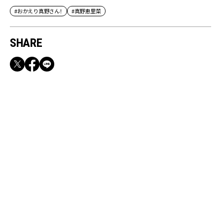
#おかえり真野さん！
#真野恵里菜
SHARE
RECOMMEND
満員電車も外回りも快適！身軽になれるバッグ
＆スマホショルダー3選