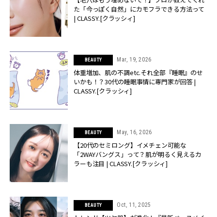
た「今っぽく自然」にカモフラできる方法って
| CLASSY.[クラッシィ]
Mar, 19, 2026
BEAUTY
体重増加、肌の不調etc.それ全部『睡眠』のせ
いかも！？30代の睡眠事情に専門家が回答 |
CLASSY.[クラッシィ]
May, 16, 2026
BEAUTY
【20代のセミロング】イメチェン可能な
「2WAYバングス」って？肌が明るく見えるカ
ラーも注目 | CLASSY.[クラッシィ]
Oct, 11, 2025
BEAUTY