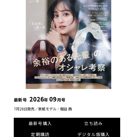
2026
09
最新号
年
月号
7月28日発売／
表紙モデル：堀田 茜
最新号購入
立ち読み
定期購読
デジタル版購入