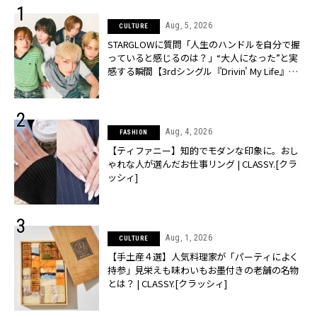
Aug, 5, 2026
CULTURE
STARGLOWに質問「人生のハンドルを自分で握
っていると感じるのは？」“大️人になった”と実
感する瞬間【3rdシングル『Drivin' My Life』発
売】 | CLASSY.[クラッシィ]
Aug, 4, 2026
FASHION
【ティファニー】知的でモダンな印象に。おし
ゃれな人が選んだお仕事リング | CLASSY.[クラ
ッシィ]
Aug, 1, 2026
CULTURE
【手土産４選】人気料理家が「パーティによく
持参」見栄えも味わいもお墨付きの老舗の名物
とは？ | CLASSY.[クラッシィ]