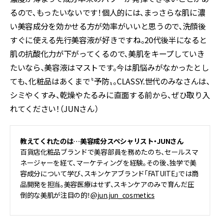
るので、もったいないです！個人的には、まっさらな肌に濃
い美容成分を効かせる方が効率がいいと思うので、洗顔後
すぐに使える先行美容液が好きですね。20代後半になると
肌の抗酸化力が下がってくるので、美肌をキープしていき
たいなら、美容液はマストです。今は肌悩みがなかったとし
ても、化粧品はあくまで〝予防〟。CLASSY.世代のみなさんは、
シミやくすみ、乾燥やたるみに直面する前から、ぜひ取り入
れてください！（JUNさん）
教えてくれたのは…美容成分スペシャリスト・JUNさん
百貨店化粧品ブランドで美容部員を務めたのち、セールスマ
ネージャーを経て、マーケティングを経験。その後、独学で美
容成分について学び、スキンケアブランド「FATUITE」では商
品開発を担当。美容医療はせず、スキンケアのみで育んだ圧
倒的な美肌が注目の的！
@jun.jun_cosmetics