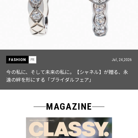
FASHION
PR
Jul, 15,2026
【ICB】人気インフルエンサーと共同制作! 週5で着たく
なる「名品ブラウス」２選
MAGAZINE