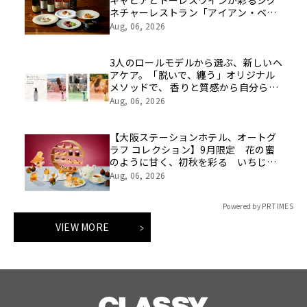
キャビアとトーレスワインが彩るシグ
ネチャーレストラン「アイアン・ベ
イ」、一夜限りのスペシャルペアリン
Aug, 06, 2026
グディナーを開催
3人のロールモデルから選ぶ、新しいヘ
アケア。「脱いで、纏う」オリジナル
メソッドで、 香りと質感から自分らし
さをデザインする『KAOLKO』がロー
Aug, 06, 2026
ンチ
【大阪ステーションホテル、オートグ
ラフ コレクション】9月限定 花の蜜
のように甘く、初秋を彩る いちじく
アフタヌーンティー 深紅に色づく果
Aug, 06, 2026
肉、プチプチと弾む種の食感を堪能
Powered by PR TIMES
VIEW MORE