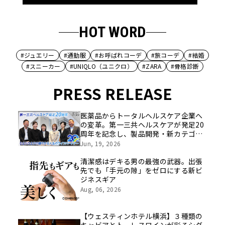
HOT WORD
#ジュエリー
#通勤服
#お呼ばれコーデ
#旅コーデ
#結婚
#スニーカー
#UNIQLO（ユニクロ）
#ZARA
#骨格診断
PRESS RELEASE
医薬品からトータルヘルスケア企業へ
の変革。第一三共ヘルスケアが発足20
周年を記念し、製品開発・新カテゴリ
挑戦の舞台や旧社統合時のエピソード
Jun, 19, 2026
を社員の想いとともに振り返る特別映
像を公開！
清潔感はデキる男の最強の武器。出張
先でも「手元の隙」をゼロにする新ビ
ジネスギア
Aug, 06, 2026
【ウェスティンホテル横浜】３種類の