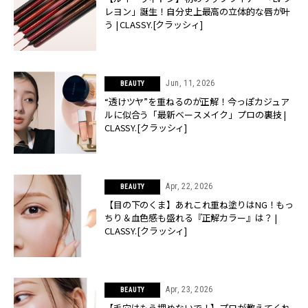
レヨン」誕生！自分史上最高の立体的な唇が叶
う | CLASSY.[クラッシィ]
Jun, 11, 2026
BEAUTY
“透けツヤ”を重ねるのが正解！今っぽカジュア
ルに似合う「最新ベースメイク」プロの裏技 |
CLASSY.[クラッシィ]
Apr, 22, 2026
BEAUTY
【目の下のくま】あれこれ重ね塗りはNG！もっ
ちり＆血色感も盛れる『正解カラー』は？ |
CLASSY.[クラッシィ]
Apr, 23, 2026
BEAUTY
【毛穴はもう埋めないで！】プロが教えてくれ