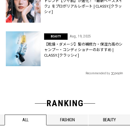
トレンド【ツヤ肌】が進化！『最新ベースメイ
ク』をプロがリアルレポート | CLASSY.[クラッ
シィ]
Aug, 19, 2025
BEAUTY
【乾燥・ダメージ】髪の補修力・保湿力高のシ
ャンプー・コンディショナーのおすすめ |
CLASSY.[クラッシィ]
Recommended by
RANKING
ALL
FASHION
BEAUTY