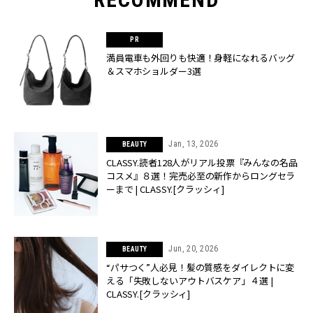
満員電車も外回りも快適！身軽になれるバッグ
＆スマホショルダー3選
Jan, 13, 2026
BEAUTY
CLASSY.読者128人がリアル投票『みんなの名品
コスメ』８選！完売必至の新作からロングセラ
ーまで | CLASSY.[クラッシィ]
Jun, 20, 2026
BEAUTY
“パサつく”人必見！髪の質感をダイレクトに変
える「失敗しないアウトバスケア」４選 |
CLASSY.[クラッシィ]