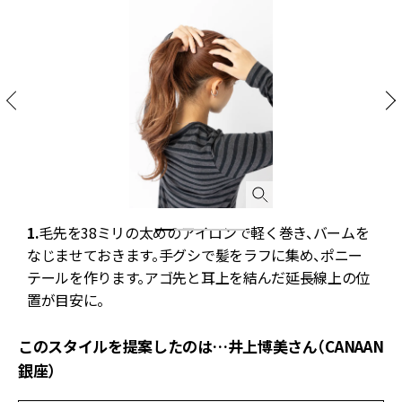
ク
1.
毛先を38ミリの太めのアイロンで軽く巻き、バームを
2
て
なじませておきます。手グシで髪をラフに集め、ポニー
テールを作ります。アゴ先と耳上を結んだ延長線上の位
置が目安に。
このスタイルを提案したのは…井上博美さん（CANAAN
銀座）