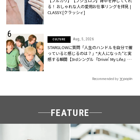
【ブルガリ】【ブシュロン】背中を押してくれ
る！ おしゃれな人の愛用お仕事リングを拝見 |
CLASSY.[クラッシィ]
Aug, 5, 2026
CULTURE
STARGLOWに質問「人生のハンドルを自分で握
っていると感じるのは？」“大️人になった”と実
感する瞬間【3rdシングル『Drivin' My Life』発
売】 | CLASSY.[クラッシィ]
Recommended by
FEATURE