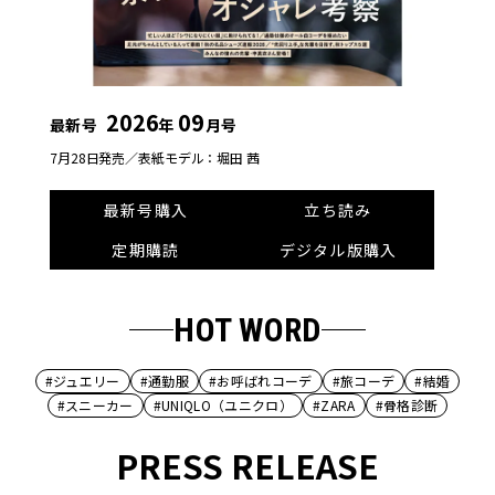
2026
09
最新号
年
月号
7月28日発売／
表紙モデル：堀田 茜
最新号購入
立ち読み
定期購読
デジタル版購入
HOT WORD
#ジュエリー
#通勤服
#お呼ばれコーデ
#旅コーデ
#結婚
#スニーカー
#UNIQLO（ユニクロ）
#ZARA
#骨格診断
PRESS RELEASE