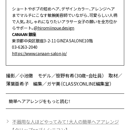
ショートやボブの短めヘア、デザインカラー、アレンジヘア
までマルチにこなす敏腕美容師でいながら、可愛らしい人柄
で人気。おしゃれになりたいアラサー女子の願いを全方位か
らサポート。
@hiromiinoue.design
CANAAN 銀座
東京都中央区銀座3-2-11 GINZA SALONE10階
03-6263-2040
https://www.canaan-salon.jp/
撮影／小池徹 モデル／笹野有希（30歳・会社員） 取材／
薄葉亜希子 編集／ガヤ美（CLASSY.ONLINE編集室）
簡単ヘアアレンジをもっと読む！
不器用な人ほどやってみて！大人の簡単ヘアアレンジ
【クリップonゴムシニヨン】