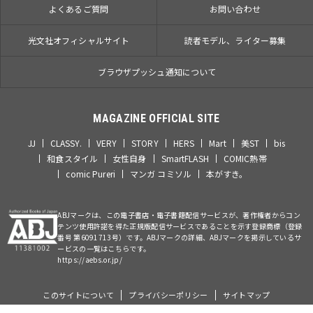
よくあるご質問
お問い合わせ
光文社オフィシャルサイト
読者モデル、ライター募集
ブラウザプッシュ通知について
MAGAZINE OFFICIAL SITE
JJ
CLASSY.
VERY
STORY
HERS
Mart
美ST
bis
和食スタイル
女性自身
SmartFLASH
COMIC熱帯
comic Pureri
マンガ コミソル
本がすき。
ABJマークは、この電子書店・電子書籍配信サービスが、著作権者からコン
テンツ使用許諾を得た正規版配信サービスであることを示す登録商標（登録
番号 第6091713号）です。ABJマークの詳細、ABJマークを掲示しているサ
ービスの一覧はこちらです。
https://aebs.or.jp/
このサイトについて
プライバシーポリシー
サイトマップ
©Kobunsha Co., Ltd. All Rights Reserved.