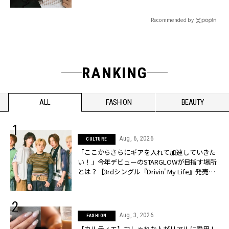
Recommended by
RANKING
ALL
FASHION
BEAUTY
Aug, 6, 2026
CULTURE
「ここからさらにギアを入れて加速していきた
い！」今年デビューのSTARGLOWが目指す場所
とは？【3rdシングル『Drivin' My Life』発売】 |
CLASSY.[クラッシィ]
Aug, 3, 2026
FASHION
【カルティエ】おしゃれな人がリアルに愛用！