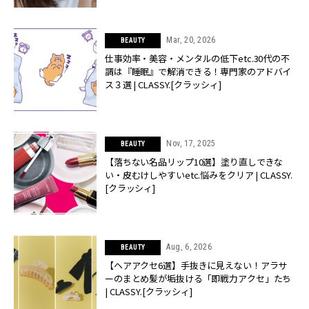
Mar, 20, 2026
BEAUTY
仕事効率・美容・メンタルの低下etc.30代の不
調は『睡眠』で解消できる！専門家のアドバイ
ス３選 | CLASSY.[クラッシィ]
Nov, 17, 2025
BEAUTY
【落ちない名品リップ10選】塗り直しできな
い・皮むけしやすいetc.悩みをクリア | CLASSY.
[クラッシィ]
Aug, 6, 2026
BEAUTY
【ヘアアクセ6選】手抜きに見えない！アラサ
ーのまとめ髪が垢抜ける「即戦力アクセ」たち
| CLASSY.[クラッシィ]