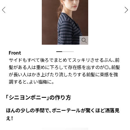
Front
S
り
サイドもすべて後ろでまとめてスッキリさせるぶん、前
髪がある人は重めに下ろして存在感を出すのが◎。前髪
が長い人はかき上げたり流したりする前髪に束感を強
調すると、よい塩梅に。
「シニヨンポニー」の作り方
ほんの少しの手間で、ポニーテールが驚くほど洒落見
え！