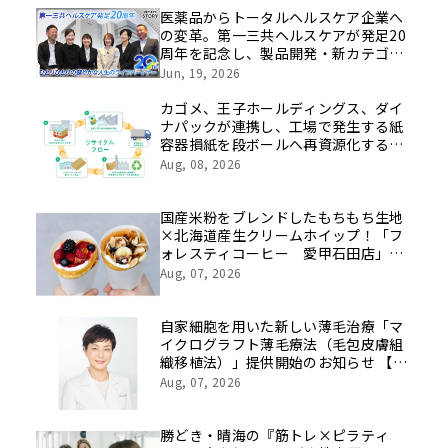
医薬品からトータルヘルスケア企業へ
の変革。第一三共ヘルスケアが発足20
周年を記念し、製品開発・新カテゴリ
挑戦の舞台や旧社統合時のエピソード
Jun, 19, 2026
を社員の想いとともに振り返る特別映
像を公開！
カゴメ、王子ホールディングス、ダイ
ナパックが連携し、工場で発生する紙
容器損紙を段ボールへ再資源化する実
証を開始
Aug, 08, 2026
国産米粉をブレンドしたもちもち生地
×北海道産生クリームホイップ！「フ
ォレスティコーヒー 愛甲石田店」に
て、８月１７日（月）からクレープ販
Aug, 07, 2026
売を開始
自家細胞を用いた新しい薄毛治療「マ
イクログラフト薄毛療法（毛包皮膚組
織移植法）」提供開始のお知らせ 【医
療法人社団 青真会 青山エルクリニ
Aug, 07, 2026
ック】
勝どき・晴海の『筋トレ×ピラティ