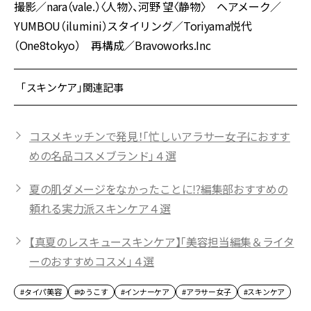
撮影／nara（vale.）〈人物〉、河野 望〈静物〉 ヘアメーク／
YUMBOU（ilumini）スタイリング／Toriyama悦代
（One8tokyo） 再構成／Bravoworks.Inc
「スキンケア」関連記事
コスメキッチンで発見！「忙しいアラサー女子におすす
めの名品コスメブランド」４選
夏の肌ダメージをなかったことに⁉編集部おすすめの
頼れる実力派スキンケア４選
【真夏のレスキュースキンケア】「美容担当編集＆ライタ
ーのおすすめコスメ」４選
#タイパ美容
#ゆうこす
#インナーケア
#アラサー女子
#スキンケア