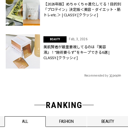
【2026年版】めちゃくちゃ進化してる！目的別
「プロテイン」決定版＜美容・ダイエット・筋
トレetc.＞ | CLASSY.[クラッシィ]
Feb, 3, 2026
BEAUTY
美肌賢者が最重要視してるのは『美容
液』！“施術要らず”をキープできる6選 |
CLASSY.[クラッシィ]
Recommended by
RANKING
ALL
FASHION
BEAUTY