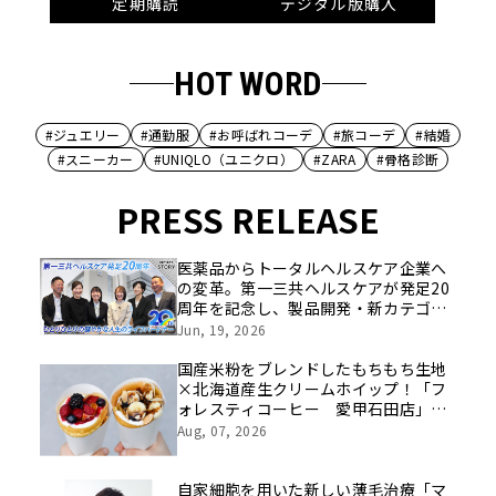
定期購読
デジタル版購入
HOT WORD
#ジュエリー
#通勤服
#お呼ばれコーデ
#旅コーデ
#結婚
#スニーカー
#UNIQLO（ユニクロ）
#ZARA
#骨格診断
PRESS RELEASE
医薬品からトータルヘルスケア企業へ
の変革。第一三共ヘルスケアが発足20
周年を記念し、製品開発・新カテゴリ
挑戦の舞台や旧社統合時のエピソード
Jun, 19, 2026
を社員の想いとともに振り返る特別映
像を公開！
国産米粉をブレンドしたもちもち生地
×北海道産生クリームホイップ！「フ
ォレスティコーヒー 愛甲石田店」に
て、８月１７日（月）からクレープ販
Aug, 07, 2026
売を開始
自家細胞を用いた新しい薄毛治療「マ