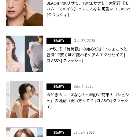
BLACKPINKリサも、TWICEサナも！大流行【モ
カムースメイク】ってこんなに可愛い | CLASSY.
[クラッシィ]
Oct, 27, 2025
BEAUTY
30代こそ『首美容』の始めどき！“ちょこっと
習慣”で驚くほど変わるケア＆エクササイズ |
CLASSY.[クラッシィ]
Sep, 1, 2025
BEAUTY
今どきのルーズなひとつ結びが簡単！『シュシ
ュ』の可愛い使い方って？ | CLASSY.[クラッシ
ィ]
Jul, 24, 2026
BEAUTY