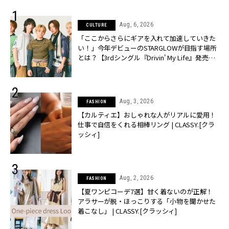
Aug, 6, 2026
CULTURE
「ここからさらにギアを入れて加速していきた
い！」今年デビューのSTARGLOWが目指す場所
とは？【3rdシングル『Drivin' My Life』発売】 |
CLASSY.[クラッシィ]
Aug, 3, 2026
FASHION
【カルティエ】おしゃれな人がリアルに愛用！
仕事で自信をくれる相棒リング | CLASSY.[クラ
ッシィ]
Aug, 2, 2026
FASHION
【夏ワンピコーデ7選】甘く着ないのが正解！
アラサーが脱・ほっこりする「小物を聞かせた
着こなし」 | CLASSY.[クラッシィ]