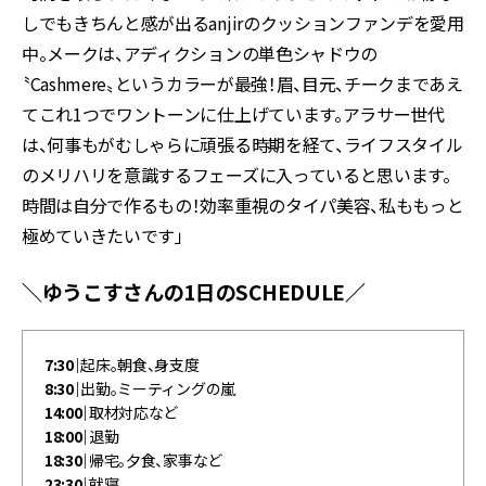
しでもきちんと感が出るanjirのクッションファンデを愛用
中。メークは、アディクションの単色シャドウの
〝Cashmere〟というカラーが最強！眉、目元、チークまであえ
てこれ1つでワントーンに仕上げています。アラサー世代
は、何事もがむしゃらに頑張る時期を経て、ライフスタイル
のメリハリを意識するフェーズに入っていると思います。
時間は自分で作るもの！効率重視のタイパ美容、私ももっと
極めていきたいです」
＼ゆうこすさんの1日のSCHEDULE／
7:30｜
起床。朝食、身支度
8:30｜
出勤。ミーティングの嵐
14:00｜
取材対応など
18:00｜
退勤
18:30｜
帰宅。夕食、家事など
23:30｜
就寝