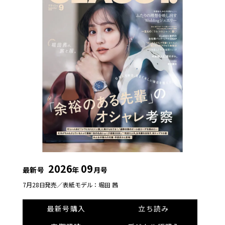
2026
09
最新号
年
月号
7月28日発売／
表紙モデル：堀田 茜
最新号購入
立ち読み