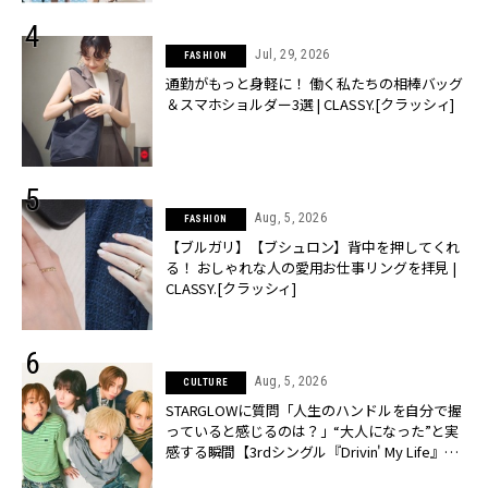
Jul, 29, 2026
FASHION
通勤がもっと身軽に！ 働く私たちの相棒バッグ
＆スマホショルダー3選 | CLASSY.[クラッシィ]
Aug, 5, 2026
FASHION
【ブルガリ】【ブシュロン】背中を押してくれ
る！ おしゃれな人の愛用お仕事リングを拝見 |
CLASSY.[クラッシィ]
Aug, 5, 2026
CULTURE
STARGLOWに質問「人生のハンドルを自分で握
っていると感じるのは？」“大️人になった”と実
感する瞬間【3rdシングル『Drivin' My Life』発
売】 | CLASSY.[クラッシィ]