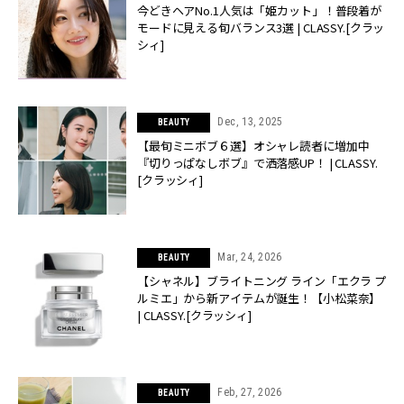
今どきヘアNo.1人気は「姫カット」！普段着が
モードに見える旬バランス3選 | CLASSY.[クラッ
シィ]
Dec, 13, 2025
BEAUTY
【最旬ミニボブ６選】オシャレ読者に増加中
『切りっぱなしボブ』で洒落感UP！ | CLASSY.
[クラッシィ]
Mar, 24, 2026
BEAUTY
【シャネル】ブライトニング ライン「エクラ プ
ルミエ」から新アイテムが誕生！【小松菜奈】
| CLASSY.[クラッシィ]
Feb, 27, 2026
BEAUTY