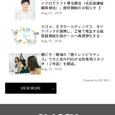
イクログラフト薄毛療法（毛包皮膚組
織移植法）」提供開始のお知らせ 【医
療法人社団 青真会 青山エルクリニ
Aug, 07, 2026
ック】
カゴメ、王子ホールディングス、ダイ
ナパックが連携し、工場で発生する紙
容器損紙を段ボールへ再資源化する実
証を開始
Aug, 07, 2026
勝どき・晴海の『筋トレ×ピラティ
ス』で大人気のPBGが女性専用スタジ
オ（２号店）を開店。
Aug, 07, 2026
Powered by PR TIMES
VIEW MORE