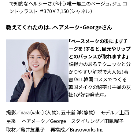
ン
で知的なヘルシーさが叶う唯一無二のベージュ。ジュ コ
ントゥラスト ＃370￥7,150（シャネル）
教えてくれたのは...ヘアメーク・Georgeさん
「ベースメークの後にまずチ
ークを！すると、目元やリップ
とのバランスが取れますよ」
説得力のあるテクニックと分
かりやすい解説で大人気！著
書『ALL韓国コスメでつくる
韓国メイクの秘密』（主婦の友
社）が好評発売中。
撮影／nara（vale.）〈人物〉、五十嵐 洋〈静物〉 モデル／上西
星来 ヘアメーク／George スタイリング／田臥曜子
取材／亀井友里子 再構成／Bravoworks.Inc