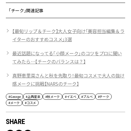
「チーク」関連記事
【最旬リップ＆チーク】大人女子向け「美容担当編集＆ラ
イターのおすすめコスメ」3選
最近話題になってる「小顔メーク」のコツをプロに聞い
てみたら…【チークのバランスは？】
真野恵里菜さんと秋を先取り！最旬コスメで大人の抜け
感メークに挑戦【NARSのチーク】
#George
#上西星来
#秋メーク
#イエベ
#ブルベ
#チーク
#メーク
#コスメ
SHARE