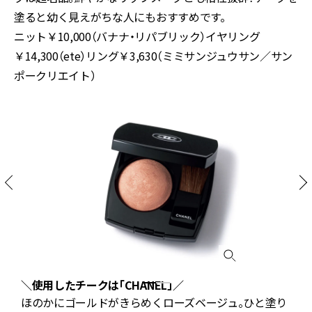
塗ると幼く見えがちな人にもおすすめです。
ニット￥10,000（バナナ・リパブリック）イヤリング
￥14,300（ete）リング￥3,630（ミミサンジュウサン／サン
ポークリエイト）
＼使用したチークは「CHANEL」／
【
の
ほのかにゴールドがきらめくローズベージュ。ひと塗り