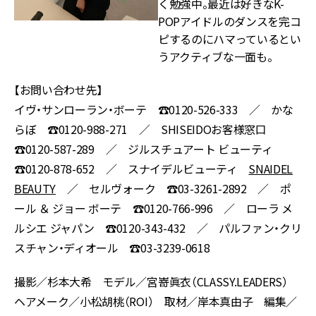
く勉強中。最近は好きなK-
POPアイドルのダンスを完コ
ピするのにハマっているとい
うアクティブな一面も。
【お問い合わせ先】
イヴ・サンローラン・ボーテ ☎0120-526-333 ／ かな
らぼ ☎0120-988-271 ／ SHISEIDOお客様窓口
☎0120-587-289 ／ ジルスチュアート ビューティ
☎0120-878-652 ／ スナイデルビューティ
SNAIDEL
BEAUTY
／ セルヴォーク ☎03-3261-2892 ／ ポ
ール ＆ ジョー ボーテ ☎0120-766-996 ／ ローラ メ
ルシエ ジャパン ☎0120-343-432 ／ パルファン・クリ
スチャン・ディオール ☎03-3239-0618
撮影／杉本大希 モデル／宮嵜眞衣（CLASSY.LEADERS）
ヘアメーク／小松胡桃（ROI） 取材／岸本真由子 編集／