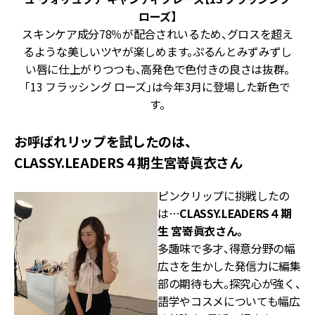
ローズ】
スキンケア成分78％が配合されいるため、グロスを超え
るような美しいツヤが楽しめます。ぷるんとみずみずし
い唇に仕上がりつつも、高発色で色付きの良さは抜群。
「13 フラッシング ローズ」は今年3月に登場した新色で
す。
お呼ばれリップを試したのは、
CLASSY.LEADERS４期生宮嵜眞衣さん
ピンクリップに挑戦したの
は…
CLASSY.LEADERS４期
生 宮嵜眞衣さん。
多趣味で多才、得意分野の幅
広さを生かした発信力に編集
部の期待も大。探究心が強く、
語学やコスメについても幅広