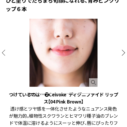
ひと塗りでたちまち旬顔になれる、青みピンクリ
ップ６本
ン
つけているのは…❷Celvoke ディグニファイド リップ
ス【04 Pink Brown】
透け感とツヤ感を一体化させたようなニュアンス発色
が魅力的。植物性スクワランとヒマワリ種子油のブレン
ドで体温に溶けるようにスーッと伸び、唇にぴったりフ