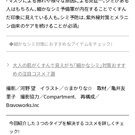
「マスクによる擦れや様々な原因による炎症…。シミがある
人はもちろん、細かなシミ予備軍が内在することでくすん
だ印象に見えている人も。シミ予防は、紫外線対策とメラニ
ン由来のケアを続けることが必須」
◆細かなシミ対策におすすめなアイテムをチェック！
大人の肌がくすんで見えがち「細かなシミ」対策おすす
めの注目コスメ７選
撮影／河野 望 イラスト／☆まかりな☆ 取材／亀井友
里子 撮影協力／Compartment. 再構成／
Bravoworks.Inc
今回紹介した３つのタイプを解決するコスメを詳しくチェ
ック！