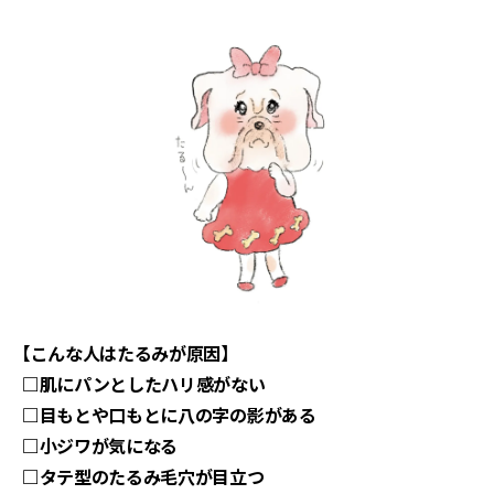
【こんな人はたるみが原因】
□肌にパンとしたハリ感がない
□目もとや口もとに八の字の影がある
□小ジワが気になる
□タテ型のたるみ毛穴が目立つ