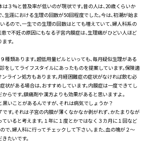
本は３%と普及率が低いのが現状です。昔の人は、20歳くらいか
、生涯における生理の回数が50回程度でした。今は、初潮が始ま
いるので、一生での生理の回数はとても増えていて、婦人科系の
疾患で不妊の原因にもなる子宮内膜症は、生理痛がひどい人ほど
ます。
９種類あります。超低用量ピルといっても、毎月疑似生理がある
問診をしてライフスタイルにあったものを提案しています。保険適
オンライン処方もあります。月経困難症の症状がなければ飲む必
ど症状がある場合は、おすすめしています。内膜症は一度できてし
だからです。鎮痛剤や漢方よりも効果があると思いますよ。
黒いことがあるんですが、それは病気でしょうか？
です。それは子宮の内膜が薄くなかなか剥がれず、かたまりなが
っていると考えます。１年に１度とかではなく３カ月に１回など
ので、婦人科に行ってチェックして下さい。また、血の塊が２～
だきたいです。