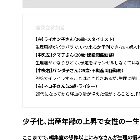
座談会参加者
【左】ライオン子さん（26歳・スタイリスト）
生理周期がバラバラで、いつ来るか予測できない。婦人
【中央左】クマ子さん（28歳・建設関係勤務）
生理痛がかなりひどく、予定をキャンセルしなくてはな
【中央右】パンダ子さん（25歳・不動産関係勤務）
PMSでイライラすることはときどきあるが、生理に関
【右】ネコ子さん（25歳・ライター）
20代になってから経血の量が増えた気がすることと、P
少子化、出産年齢の上昇で女性の一
――ここまでで、編集室の想像以上にみなさんが生理の