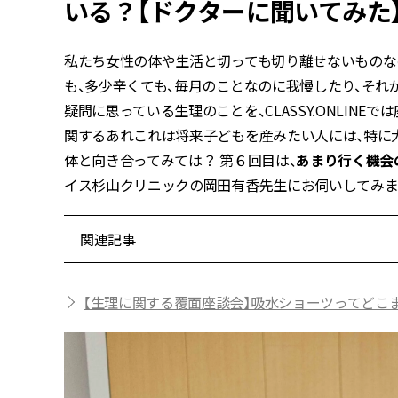
いる？【ドクターに聞いてみた
私たち女性の体や生活と切っても切り離せないものな
も、多少辛くても、毎月のことなのに我慢したり、それ
疑問に思っている生理のことを、CLASSY.ONLIN
関するあれこれは将来子どもを産みたい人には、特に大
体と向き合ってみては？ 第６回目は、
あまり行く機会
イス杉山クリニックの岡田有香先生にお伺いしてみま
関連記事
【生理に関する覆面座談会】吸水ショーツってどこ