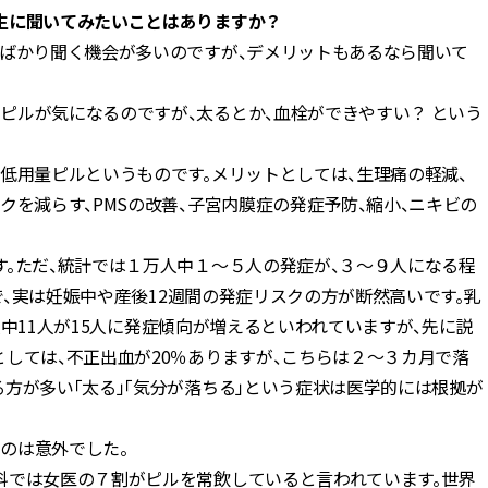
生に聞いてみたいことはありますか？
トばかり聞く機会が多いのですが、デメリットもあるなら聞いて
ピルが気になるのですが、太るとか、血栓ができやすい？ という
低用量ピルというものです。メリットとしては、生理痛の軽減、
クを減らす、PMSの改善、子宮内膜症の発症予防、縮小、ニキビの
す。ただ、統計では１万人中１～５人の発症が、３～９人になる程
ので、実は妊娠中や産後12週間の発症リスクの方が断然高いです。乳
万人中11人が15人に発症傾向が増えるといわれていますが、先に説
しては、不正出血が20％ありますが、こちらは２～３カ月で落
方が多い「太る」「気分が落ちる」という症状は医学的には根拠が
のは意外でした。
では女医の７割がピルを常飲していると言われています。世界