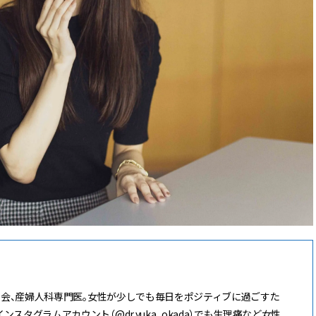
科学会、産婦人科専門医。女性が少しでも毎日をポジティブに過ごすた
タグラムアカウント（@dr.yuka_okada）でも生理痛など女性