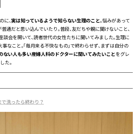
】
BEAUTY
のに、
実は知っているようで知らない生理のこと
。悩みがあって
が普通だと思い込んでいたり。普段、友だちや親に聞けないこと、
Aug, 5, 2026
Feb,
BEAUTY
WEDDING
Eでは座談会を開いて、読者世代の女性たちに聞いてみました。生理に
忙しい毎日に「うるおいター
結婚式に黒ドレス
ボ」を。新【SOFINA BASIC＋】
ばれで失敗しない
事なこと。「毎月来る不快なもの」で終わらせず、まずは自分の
のお手入れでうるおってなめら
ーを解説 | CLASS
のない人も多い産婦人科のドクターに聞いてみたいこと
かな肌を目指す | CLASSY.[クラッ
をグレ
シィ]
した。
Aug, 6, 2026
Aug,
BEAUTY
WEDDING
【ヘアアクセ6選】手抜きに見え
【結婚指輪】人気
ない！アラサーのまとめ髪が垢
ング22選｜20〜3
抜ける「即戦力アクセ」たち |
エピソードも | CLA
CLASSY.[クラッシィ]
ィ]
まで洗ったら終わり？
Aug, 7, 2026
Jun,
BEAUTY
WEDDING
冷房・紫外線etc...「夏の隠れ乾
【一生ものジュエ
燥」を防ぐ【ベタつかない名品
存在感が際立つ！
クリーム】3選＜30代のベストコ
「トゥギャザー」