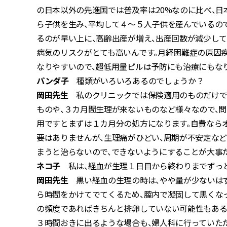
の日本以外の先進国では普及率は20%なのに比べ、日
ら子供を生み、平均して４～５人子供を産んでいるので
るのが早い上に、高齢出産が増え、出産回数が減少して
病気のリスクがとても高いんです。月経困難症の原因
なりやすいので、超低用量ピルは予防にも治療にもなり
パンダ子
種類がいろいろあるのでしょうか？
岡田先生
私のクリニックでは保険適用のものだけで
ものや、３カ月間生理が来ないものなど様々なので、
用ですとまずは１カ月分の処方になります。自費なら
要はありませんが、生理痛がひどい、周期が不安定な
まうと治らないので、できないようにすることが大事
ネコ子
私は、経血が生理１日目から終わりまでずっと
岡田先生
黒い経血の生理の時は、やや量が少ないはず
ら時間をかけてでてくるため、膣内で凝固して黒くな
の頻度であればきちんと排卵していない可能性もある
３時間おきに出るような場合も、婦人科に行っていた