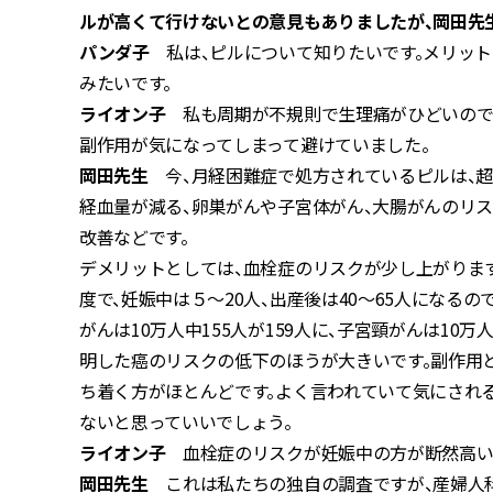
ルが高くて行けないとの意見もありましたが、岡田先
パンダ子
私は、ピルについて知りたいです。メリッ
みたいです。
ライオン子
私も周期が不規則で生理痛がひどいので
副作用が気になってしまって避けていました。
岡田先生
今、月経困難症で処方されているピルは、超
経血量が減る、卵巣がんや子宮体がん、大腸がんのリス
改善などです。
デメリットとしては、血栓症のリスクが少し上がりま
度で、妊娠中は５～20人、出産後は40～65人になる
がんは10万人中155人が159人に、子宮頸がんは10
明した癌のリスクの低下のほうが大きいです。副作用と
ち着く方がほとんどです。よく言われていて気にされる
ないと思っていいでしょう。
ライオン子
血栓症のリスクが妊娠中の方が断然高い
岡田先生
これは私たちの独自の調査ですが、産婦人科