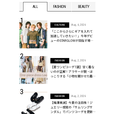
WEDDING
ALL
FASHION
BEAUTY
WEDDIN
 16, 2026
Aug, 6, 2026
CULTURE
はアリ？お呼
「ここからさらにギアを入れて
コーデ＆マナ
加速していきたい！」今年デビ
Y.[クラッシィ]
ューのSTARGLOWが目指す場所
とは？【3rdシングル『Drivin' My
Life』発売】 | CLASSY.[クラッシ
ィ]
 13, 2025
Aug, 2, 2026
FASHION
ブランドのリ
【夏ワンピコーデ7選】甘く着な
0代カップルの
いのが正解！アラサーが脱・ほ
SSY.[クラッシ
っこりする「小物を聞かせた着
こなし」 | CLASSY.[クラッシィ]
 30, 2026
Aug, 2, 2026
FASHION
リー】1つでも
【梅澤美波】今夏の注目株！ジ
ポメラートの
ュエリー感覚の「サムリングサ
シリーズに注
ンダル」でパンツコーデを更新 |