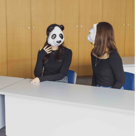
スメ＞ | CLASSY.[クラッシィ]
目 | CLASSY.[クラ
Nov, 17, 2025
Mar,
BEAUTY
WEDDING
【落ちない名品リップ10選】塗
【トレンドの巻き
り直しできない・皮むけしやす
式ゲスト服の鉄板
いetc.悩みをクリア | CLASSY.[ク
ンピ”は『スカー
ラッシィ]
正解！ | CLASSY.
Aug, 5, 2026
Aug,
BEAUTY
WEDDING
ユニクロ名品も！日焼け対策ガ
20万円台〜【カル
チ勢の「ないと無理」なアイテ
ング４選】ラブ、トリ
ムハック7選 | CLASSY.[クラッシ
を『マリッジ』に
ィ]
ます！ | CLASSY.
Jul, 13, 2026
Mar,
BEAUTY
WEDDING
朝の“寝ぐせ直し”はもういらな
失敗しない“ゲスト
い！夜に仕込む「ヘアケア家
リー】にある！結
電」3選 | CLASSY.[クラッシィ]
にも使える上質ベー
CLASSY.[クラッシ