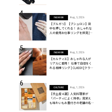
ッシィ]
CLASSY.[クラッシィ]
 24, 2026
Aug, 5, 2026
FASHION
方３選】結婚
【ブルガリ】【ブシュロン】背
“シンプル黒ワ
中を押してくれる！ おしゃれな
フ』で盛るのが
人の愛用お仕事リングを拝見 |
[クラッシィ]
CLASSY.[クラッシィ]
 18, 2025
Aug, 3, 2026
FASHION
ティエ人気リ
【カルティエ】おしゃれな人が
ニティetc.
リアルに愛用！ 仕事で自信をく
選ぶ人増えて
れる相棒リング | CLASSY.[クラッ
[クラッシィ]
シィ]
 24, 2026
Aug, 1, 2026
CULTURE
服”は【セオ
【手土産４選】人気料理家が
婚式にも仕事
「パーティによく持参」見栄え
シック４選 |
も味わいもお墨付きの老舗の名
ィ]
物とは？ | CLASSY.[クラッシィ]