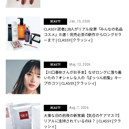
Jan, 13, 2026
BEAUTY
CLASSY.読者128人がリアル投票『みんなの名品
コスメ』８選！完売必至の新作からロングセラ
ーまで | CLASSY.[クラッシィ]
May, 12, 2026
BEAUTY
【川口春奈さんがお手本】なぜロングに落ち着
いたの？オシャレな人の『ぱっつん前髪』キー
プのコツ | CLASSY.[クラッシィ]
Aug, 7, 2026
BEAUTY
大事な日の前夜の新常識【気合のケアマスク】
リアルに支持されているのは？ | CLASSY.[クラ
ッシィ]