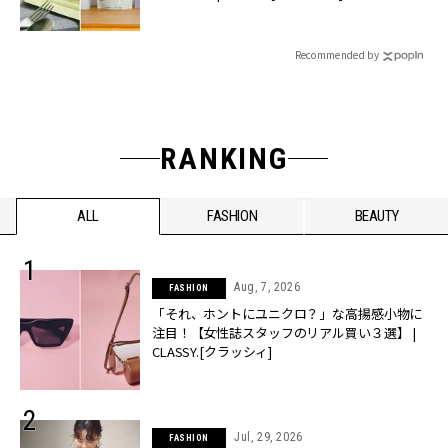
Recommended by
RANKING
ALL
FASHION
BEAUTY
Aug, 7, 2026
FASHION
「それ、ホントにユニクロ？」な高揚感小物に
注目！【女性誌スタッフのリアル買い３選】 |
CLASSY.[クラッシィ]
Jul, 29, 2026
FASHION