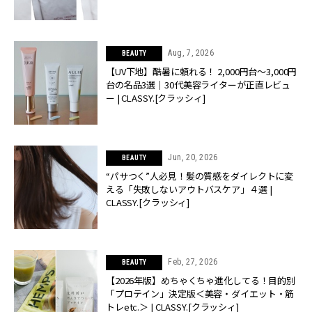
Aug, 7, 2026
BEAUTY
【UV下地】酷暑に頼れる！ 2,000円台〜3,000円
台の名品3選｜30代美容ライターが正直レビュ
ー | CLASSY.[クラッシィ]
Jun, 20, 2026
BEAUTY
“パサつく”人必見！髪の質感をダイレクトに変
える「失敗しないアウトバスケア」４選 |
CLASSY.[クラッシィ]
Feb, 27, 2026
BEAUTY
【2026年版】めちゃくちゃ進化してる！目的別
「プロテイン」決定版＜美容・ダイエット・筋
トレetc.＞ | CLASSY.[クラッシィ]