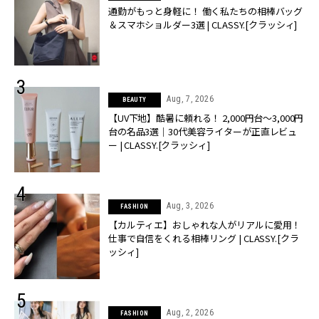
通勤がもっと身軽に！ 働く私たちの相棒バッグ
＆スマホショルダー3選 | CLASSY.[クラッシィ]
Aug, 7, 2026
BEAUTY
【UV下地】酷暑に頼れる！ 2,000円台〜3,000円
台の名品3選｜30代美容ライターが正直レビュ
ー | CLASSY.[クラッシィ]
Aug, 3, 2026
FASHION
【カルティエ】おしゃれな人がリアルに愛用！
仕事で自信をくれる相棒リング | CLASSY.[クラ
ッシィ]
Aug, 2, 2026
FASHION