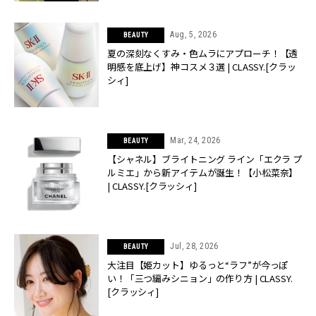
Aug, 5, 2026
BEAUTY
夏の深刻なくすみ・色ムラにアプローチ！【透
明感を底上げ】神コスメ３選 | CLASSY.[クラッ
シィ]
Mar, 24, 2026
BEAUTY
【シャネル】ブライトニング ライン「エクラ プ
ルミエ」から新アイテムが誕生！【小松菜奈】
| CLASSY.[クラッシィ]
Jul, 28, 2026
BEAUTY
大注目【姫カット】ゆるっと“ラフ”が今っぽ
い！「三つ編みシニョン」の作り方 | CLASSY.
[クラッシィ]