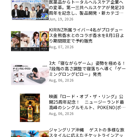
医薬品からトータルヘルスケア企業へ
の変革。第一三共ヘルスケアが発足20
周年を記念し、製品開発・新カテゴリ
挑戦の舞台や旧社統合時のエピソード
Jun, 19, 2026
を社員の想いとともに振り返る特別映
像を公開！
KIRINZ所属ライバー4名がプロデュー
ス金熊香水とのコラボ香水を8月1日よ
り期間限定で予約販売
Aug, 07, 2026
3大「寝ながらゲーム」姿勢を極める！
7段階の高さ調整で寝落ちへ導く「ゲー
ミングロングピロー」発売
Aug, 06, 2026
映画『ロード・オブ・ザ・リング』公
開25周年記念！ ニュージーランド最
高峰のシングルモルト、POKENO(ポケ
ノ)より 数量限定ウイスキー「リング
Aug, 06, 2026
ベアラー」が誕生
ジャングリア沖縄 ゲストの多様な旅
スタイルに応えたチケットラインアッ