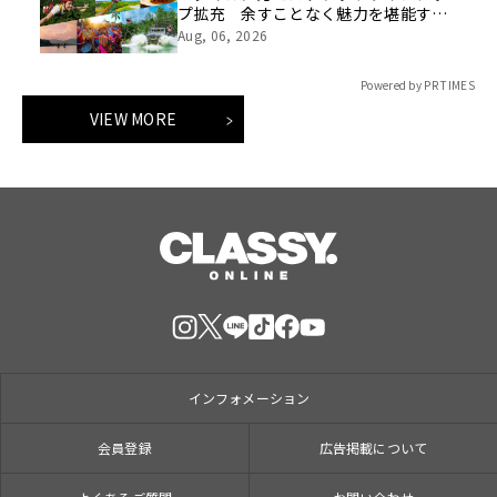
プ拡充 余すことなく魅力を堪能する
「ロイヤルチケット」新登場
Aug, 06, 2026
Powered by PR TIMES
VIEW MORE
インフォメーション
会員登録
広告掲載について