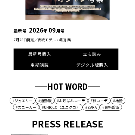
2026
09
最新号
年
月号
7月28日発売／
表紙モデル：堀田 茜
最新号購入
立ち読み
定期購読
デジタル版購入
HOT WORD
#ジュエリー
#通勤服
#お呼ばれコーデ
#旅コーデ
#結婚
#スニーカー
#UNIQLO（ユニクロ）
#ZARA
#骨格診断
PRESS RELEASE