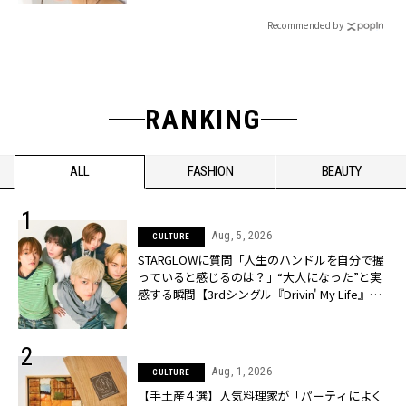
Recommended by
RANKING
ALL
FASHION
BEAUTY
Aug, 5, 2026
CULTURE
STARGLOWに質問「人生のハンドルを自分で握
っていると感じるのは？」“大️人になった”と実
感する瞬間【3rdシングル『Drivin' My Life』発
売】 | CLASSY.[クラッシィ]
Aug, 1, 2026
CULTURE
【手土産４選】人気料理家が「パーティによく