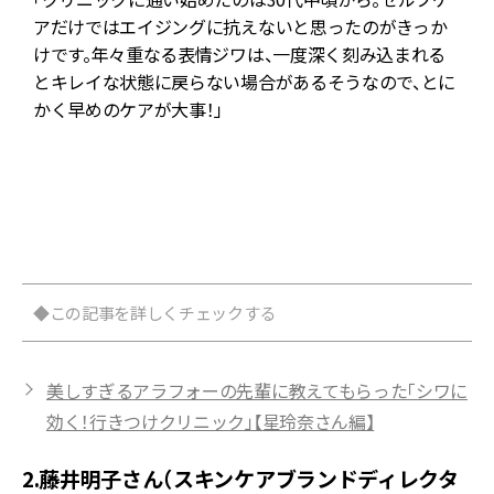
-
アだけではエイジングに抗えないと思ったのがきっか
けです。年々重なる表情ジワは、一度深く刻み込まれる
6
とキレイな状態に戻らない場合があるそうなので、とに
かく早めのケアが大事！」
ら
◆この記事を詳しくチェックする
美しすぎるアラフォーの先輩に教えてもらった「シワに
効く！行きつけクリニック」【星玲奈さん編】
2.藤井明子さん（スキンケアブランドディレクタ