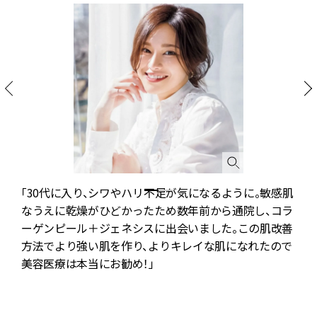
「30代に入り、シワやハリ不足が気になるように。敏感肌
なうえに乾燥がひどかったため数年前から通院し、コラ
ーゲンピール＋ジェネシスに出会いました。この肌改善
3
シ
方法でより強い肌を作り、よりキレイな肌になれたので
美容医療は本当にお勧め！」