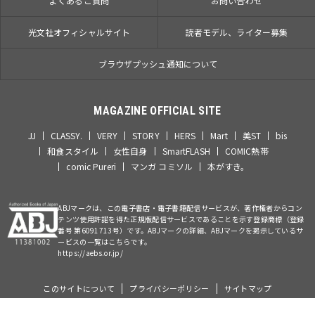
よくあるご質問
お問い合わせ
光文社オフィシャルサイト
読者モデル、ライター募集
ブラウザプッシュ通知について
MAGAZINE OFFICIAL SITE
JJ
CLASSY.
VERY
STORY
HERS
Mart
美ST
bis
和食スタイル
女性自身
SmartFLASH
COMIC熱帯
comic Pureri
マンガ コミソル
本がすき。
ABJマークは、この電子書店・電子書籍配信サービスが、著作権者からコン
テンツ使用許諾を得た正規版配信サービスであることを示す登録商標（登録
番号 第6091713号）です。ABJマークの詳細、ABJマークを掲示しているサ
ービスの一覧はこちらです。
https://aebs.or.jp/
このサイトについて
プライバシーポリシー
サイトマップ
©Kobunsha Co., Ltd. All Rights Reserved.