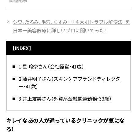
関連記事
シワ、たるみ、毛穴、くすみ…「４大肌トラブル解決法」を
日本一美容医療に詳しいプロに聞いてみた！
【INDEX】
1.星 玲奈さん（会社経営・41歳）
2.藤井明子さん（スキンケアブランドディレクタ
ー・41歳）
3.井上友美さん（外資系金融関連勤務・33歳）
キレイなあの人が通っているクリニックが気にな
る！