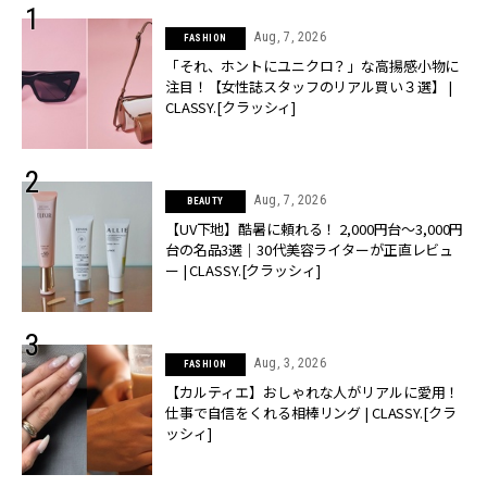
Aug, 7, 2026
FASHION
「それ、ホントにユニクロ？」な高揚感小物に
注目！【女性誌スタッフのリアル買い３選】 |
CLASSY.[クラッシィ]
Aug, 7, 2026
BEAUTY
【UV下地】酷暑に頼れる！ 2,000円台〜3,000円
台の名品3選｜30代美容ライターが正直レビュ
ー | CLASSY.[クラッシィ]
Aug, 3, 2026
FASHION
【カルティエ】おしゃれな人がリアルに愛用！
仕事で自信をくれる相棒リング | CLASSY.[クラ
ッシィ]