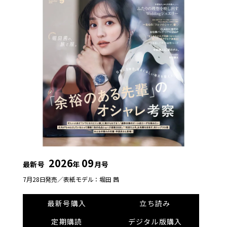
2026
09
最新号
年
月号
7月28日発売／
表紙モデル：堀田 茜
最新号購入
立ち読み
定期購読
デジタル版購入