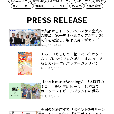
#ジュエリー
#通勤服
#お呼ばれコーデ
#旅コーデ
#結婚
#スニーカー
#UNIQLO（ユニクロ）
#ZARA
#骨格診断
PRESS RELEASE
医薬品からトータルヘルスケア企業へ
の変革。第一三共ヘルスケアが発足20
周年を記念し、製品開発・新カテゴリ
挑戦の舞台や旧社統合時のエピソード
Jun, 19, 2026
を社員の想いとともに振り返る特別映
像を公開！
すみっコぐらしと一緒にあったかタイ
ム♪『レンジでゆたぽん すみっコぐ
らしカバー付』パッケージデザインリ
ニューアル
Aug, 07, 2026
【earth music&ecology】「水曜日の
ネコ」「銀河高原ビール」と初コラ
ボ！クラフトビールブランドの世界観
を表現したアイテムが8月8日(土)発売
Aug, 07, 2026
全国の対象店舗で「ポイント2倍キャン