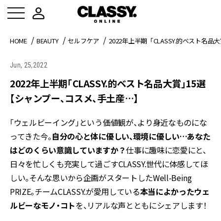
HOME
BEAUTY
セルフケア
2022年上半期「CLASSY.的ベスト
Jun, 25,2022
2022年上半期「CLASSY.的ベスト名品大賞」15選
【シャンプー、コスメ、手土産…】
「ウェルビーイング」という価値観が、より身近なものにな
ってきた今。
自分の心と体に優しい、環境に優しい…あなた
はどのくらい意識していますか？
仕事に趣味に恋愛にと、
日々を忙しくも充実して過ごすCLASSY.世代に体感してほ
しい。そんな思いから企画がスタートしたWell-Being
PRIZE。チームCLASSY.が愛用している
本当によかったウェ
ルビーなモノ・コト
を、リアルな声とともにシェアします！