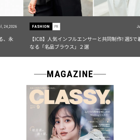
FASHION
PR
Jul, 15,2026
【ICB】人気インフルエンサーと共同制作! 週5で着たく
なる「名品ブラウス」２選
MAGAZINE