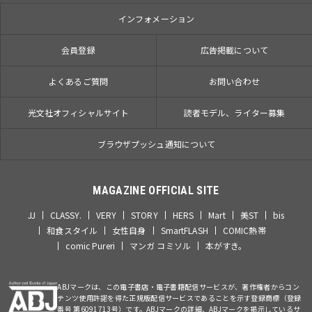
インフォメーション
会員登録
広告掲載について
よくあるご質問
お問い合わせ
光文社オフィシャルサイト
読者モデル、ライター募集
ブラウザプッシュ通知について
MAGAZINE OFFICIAL SITE
JJ
CLASSY.
VERY
STORY
HERS
Mart
美ST
bis
和食スタイル
女性自身
SmartFLASH
COMIC熱帯
comic Pureri
マンガ コミソル
本がすき。
ABJマークは、この電子書店・電子書籍配信サービスが、著作権者からコン
テンツ使用許諾を得た正規版配信サービスであることを示す登録商標（登録
番号 第6091713号）です。ABJマークの詳細、ABJマークを掲示しているサ