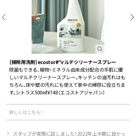
［掃除用洗剤］ecostore マルチクリーナースプレー
う
除菌もできる、植物・ミネラル由来成分配合の手肌に優
ブ
しいマルチクリーナースプレー。キッチンの油汚れはも
ボ
ちろん、床や壁の汚れにも使えて家中の掃除に役立ちま
す。シトラス500㎖¥748（エコストアジャパン）
詳しくはこちら！
スタッフが実際に試しました！2022年上半期に良かっ