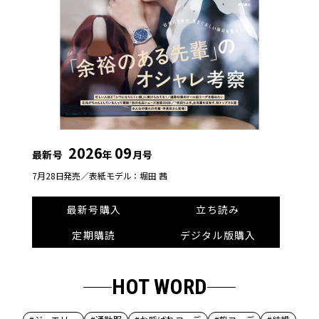
2026
09
最新号
年
月号
7月28日発売／
表紙モデル：堀田 茜
最新号購入
立ち読み
定期購読
デジタル版購入
HOT WORD