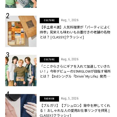
売】 | CLASSY.[クラッシィ]
Aug, 1, 2026
CULTURE
【手土産４選】人気料理家が「パーティによく
持参」見栄えも味わいもお墨付きの老舗の名物
とは？ | CLASSY.[クラッシィ]
Aug, 6, 2026
CULTURE
「ここからさらにギアを入れて加速していきた
い！」今年デビューのSTARGLOWが目指す場所
とは？【3rdシングル『Drivin' My Life』発売】 |
CLASSY.[クラッシィ]
Aug, 5, 2026
FASHION
【ブルガリ】【ブシュロン】背中を押してくれ
る！ おしゃれな人の愛用お仕事リングを拝見 |
CLASSY.[クラッシィ]