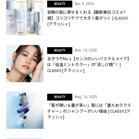
Apr, 4, 2026
BEAUTY
翌朝の肌に幸せをくれる【最新美白コスメ7
選】コツコツケアで大きく差がつく | CLASSY.
[クラッシィ]
Mar, 18, 2026
BEAUTY
女子ウケNo.1【センスのいいパステルメイク】
は「低温ミントカラー」の“涼しげ顔”！ |
CLASSY.[クラッシィ]
Aug, 16, 2025
BEAUTY
「髪が硬い＆量が多い」髪には「重ためテクス
チャー」のシャンプーがいい理由 | CLASSY.[ク
ラッシィ]