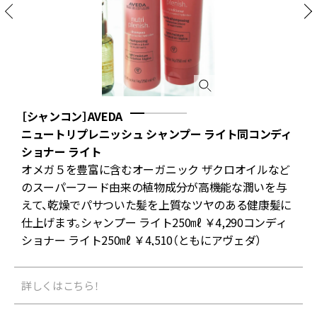
［シャンコン］AVEDA
ミ
ニュートリプレニッシュ シャンプー ライト同コンディ
ル
ショナー ライト
オメガ５を豊富に含むオーガニック ザクロオイルなど
のスーパーフード由来の植物成分が高機能な潤いを与
o
えて、乾燥でパサついた髪を上質なツヤのある健康髪に
仕上げます。シャンプー ライト250㎖ ￥4,290コンディ
ショナー ライト250㎖ ￥4,510（ともにアヴェダ）
詳しくはこちら！