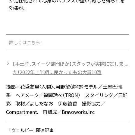
を
が活性化されて心身のバランスが整い、癒しを得られる
ク
効果が。
詳しくはこちら！
【手土産、スイーツ部門ほか】スタッフが実際に試しまし
た！2022年上半期に良かったもの大賞10選
撮影／花盛友里〈人物〉、河野望〈静物〉モデル／土屋巴瑞
季 ヘアメーク／福岡玲衣（TRON） スタイリング／三好
彩 取材／よしだなお 伊藤綾香 撮影協力／
Compartment. 再構成／Bravoworks.Inc
「ウェルビー」関連記事