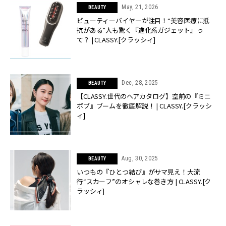
May, 21, 2026
BEAUTY
ビューティーバイヤーが注目！“美容医療に抵
抗がある”人も驚く『進化系ガジェット』っ
て？ | CLASSY.[クラッシィ]
Dec, 28, 2025
BEAUTY
【CLASSY.世代のヘアカタログ】空前の『ミニ
ボブ』ブームを徹底解説！ | CLASSY.[クラッシ
ィ]
Aug, 30, 2025
BEAUTY
いつもの『ひとつ結び』がサマ見え！大流
行“スカーフ”のオシャレな巻き方 | CLASSY.[ク
ラッシィ]