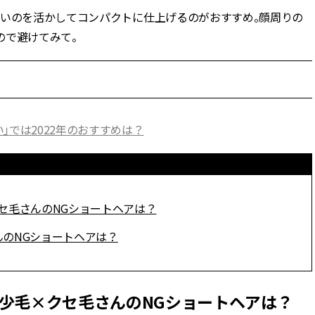
ないのを活かしてコンパクトに仕上げるのがおすすめ。顔周りの
BEAUTY
ので避けてみて。
Aug, 7, 2026
Aug,
BEAUTY
WEDDING
【UV下地】酷暑に頼れる！
【結婚指輪】人気
2,000円台〜3,000円台の名品3選
ング22選｜20〜3
｜30代美容ライターが正直レビ
エピソードも | CLA
ュー | CLASSY.[クラッシィ]
ィ]
」では2022年のおすすめは？
Aug, 6, 2026
Feb,
BEAUTY
WEDDING
【ヘアアクセ6選】手抜きに見え
結婚式に黒ドレス
ない！アラサーのまとめ髪が垢
ばれで失敗しない
セ毛さんのNGショートヘアは？
抜ける「即戦力アクセ」たち |
ーを解説 | CLASS
CLASSY.[クラッシィ]
のNGショートヘアは？
Sep, 25, 2025
Jun,
BEAUTY
WEDDING
マルジェラの“レプリカ”に新作
【一生ものジュエ
少毛×クセ毛さんのNGショートヘアは？
も！注目度急上昇の『フレグラ
存在感が際立つ！
ンス』５選 | CLASSY.[クラッシ
「トゥギャザー」