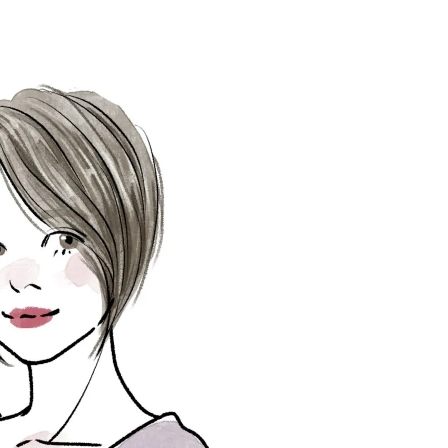
ィ]
目 | CLASSY.[クラ
Aug, 8, 2026
Mar,
BEAUTY
WEDDING
【シャネル】「ココ マドモアゼ
【トレンドの巻き
ル クラッシュ アプソリュ」の限
式ゲスト服の鉄板
定カフェが登場！世界観に没入
ンピ”は『スカー
できる体験型イベントが開催 |
正解！ | CLASSY.
CLASSY.[クラッシィ]
Aug, 7, 2026
Apr,
BEAUTY
WEDDING
冷房・紫外線etc...「夏の隠れ乾
【ブルガリ】プロ
燥」を防ぐ【ベタつかない名品
れたのは、リング
クリーム】3選＜30代のベストコ
ックレスだった！【C
スメ＞ | CLASSY.[クラッシィ]
のブライダルリング物
CLASSY.[クラッシ
Aug, 5, 2026
Oct,
BEAUTY
WEDDING
忙しい毎日に「うるおいター
【ブシュロン】〝
ボ」を。新【SOFINA BASIC＋】
揃い〟にこだわっ
のお手入れでうるおってなめら
グ【CLASSY.世
かな肌を目指す | CLASSY.[クラッ
ング物語 ＃11】 | C
シィ]
ッシィ]