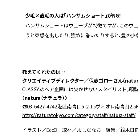
少毛×直毛の人は「ハンサムショート」がNG！
ームを出
ハンサムショートはウェーブが特徴ですが、このウ
インに厚
うと束感を出したり、強めに巻いたりすると、髪の少
るのが今
教えてくれたのは…
クリエイティブディレクター／
保志ゴローさん〈natur
CLASSY.のヘア企画には欠かせないスタイリスト。
〈natura（ナチュラ）〉
☎03-6427-4742港区南青山5-2-15ヴィオレ南青山2.5
http://naturatokyo.com/category/staff/natura-staff/
イラスト／EccO 取材／よしだなお 編集／鈴木日向（C