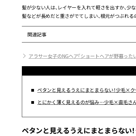
髪が少ない人は、レイヤーを入れて軽さを出すか、少
髪などが長めだと重さがでてしまい、根元がつぶれる
関連記事
アラサー女子のNGヘア「ショートヘアが野暮ったい
ペタンと見えるうえにまとまらない！少毛×ク
とにかく薄く見えるのが悩み…少毛×直毛さん
ペタンと見えるうえにまとまらない！