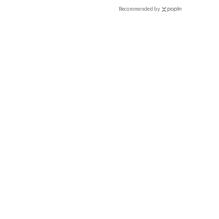
CLASSY.[クラッシィ]
Recommended by
少毛×クセ毛の人はの正解ヘアは「ウルフショート」
トレンドのショートといったら、高めのレイヤーが入ったウルフ
クセが活きて少ない髪でもふんわりと仕上がるオススメの髪形
すが、衿足の髪を強めの外ハネに仕上げれば、一気にフレッシュ