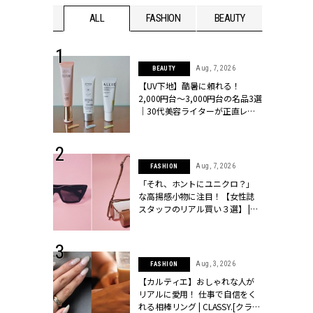
WEDDING
ALL
FASHION
BEAUTY
WEDDIN
 13, 2025
Aug, 7, 2026
BEAUTY
ブランドのリ
【UV下地】酷暑に頼れる！
0代カップルの
2,000円台〜3,000円台の名品3選
SSY.[クラッシ
｜30代美容ライターが正直レビ
ュー | CLASSY.[クラッシィ]
 16, 2026
Aug, 7, 2026
FASHION
はアリ？お呼
「それ、ホントにユニクロ？」
コーデ＆マナ
な高揚感小物に注目！【女性誌
Y.[クラッシィ]
スタッフのリアル買い３選】 |
CLASSY.[クラッシィ]
 30, 2026
Aug, 3, 2026
FASHION
リー】1つでも
【カルティエ】おしゃれな人が
ポメラートの
リアルに愛用！ 仕事で自信をく
シリーズに注
れる相棒リング | CLASSY.[クラッ