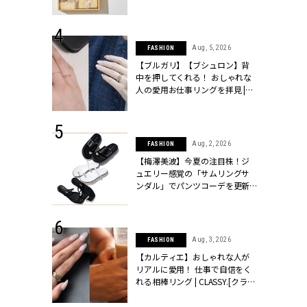
ッシィ]
物とは？ | CLASSY.[クラッシィ]
 24, 2026
Aug, 5, 2026
FASHION
方３選】結婚
【ブルガリ】【ブシュロン】背
“シンプル黒ワ
中を押してくれる！ おしゃれな
フ』で盛るのが
人の愛用お仕事リングを拝見 |
[クラッシィ]
CLASSY.[クラッシィ]
 18, 2025
Aug, 2, 2026
FASHION
ティエ人気リ
【梅澤美波】今夏の注目株！ジ
ニティetc.
ュエリー感覚の「サムリングサ
選ぶ人増えて
ンダル」でパンツコーデを更新 |
[クラッシィ]
CLASSY.[クラッシィ]
 24, 2026
Aug, 3, 2026
FASHION
服”は【セオ
【カルティエ】おしゃれな人が
婚式にも仕事
リアルに愛用！ 仕事で自信をく
シック４選 |
れる相棒リング | CLASSY.[クラッ
ィ]
シィ]