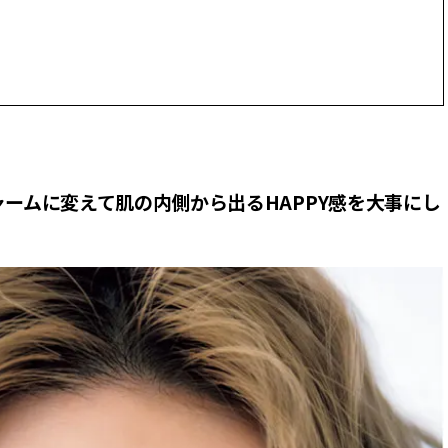
ィ]
目 | CLASSY.[クラ
Nov, 17, 2025
Mar,
BEAUTY
WEDDING
【落ちない名品リップ10選】塗
【トレンドの巻き
り直しできない・皮むけしやす
式ゲスト服の鉄板
いetc.悩みをクリア | CLASSY.[ク
ンピ”は『スカー
ラッシィ]
正解！ | CLASSY.
ームに変えて肌の内側から出るHAPPY感を大事にし
Jul, 13, 2026
Aug,
BEAUTY
WEDDING
朝の“寝ぐせ直し”はもういらな
20万円台〜【カル
い！夜に仕込む「ヘアケア家
ング４選】ラブ、トリ
電」3選 | CLASSY.[クラッシィ]
を『マリッジ』に
ます！ | CLASSY.
Aug, 7, 2026
Mar,
BEAUTY
WEDDING
冷房・紫外線etc...「夏の隠れ乾
失敗しない“ゲスト
燥」を防ぐ【ベタつかない名品
リー】にある！結
クリーム】3選＜30代のベストコ
にも使える上質ベー
スメ＞ | CLASSY.[クラッシィ]
CLASSY.[クラッシ