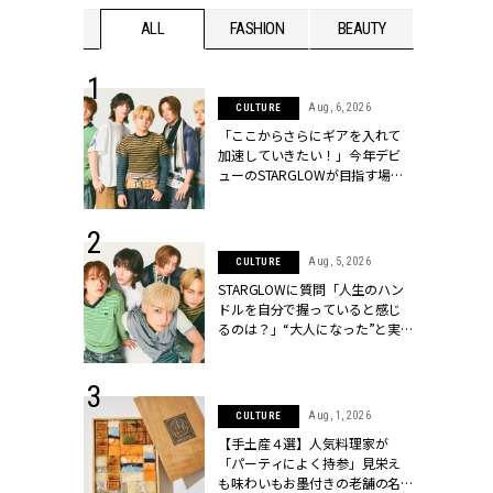
WEDDING
ALL
FASHION
BEAUTY
WEDDIN
 16, 2026
Aug, 6, 2026
CULTURE
はアリ？お呼
「ここからさらにギアを入れて
コーデ＆マナ
加速していきたい！」今年デビ
Y.[クラッシィ]
ューのSTARGLOWが目指す場所
とは？【3rdシングル『Drivin' My
Life』発売】 | CLASSY.[クラッシ
ィ]
 13, 2025
Aug, 5, 2026
CULTURE
ブランドのリ
STARGLOWに質問「人生のハン
0代カップルの
ドルを自分で握っていると感じ
SSY.[クラッシ
るのは？」“大️人になった”と実
感する瞬間【3rdシングル
『Drivin' My Life』発売】 |
CLASSY.[クラッシィ]
 30, 2026
Aug, 1, 2026
CULTURE
リー】1つでも
【手土産４選】人気料理家が
ポメラートの
「パーティによく持参」見栄え
シリーズに注
も味わいもお墨付きの老舗の名