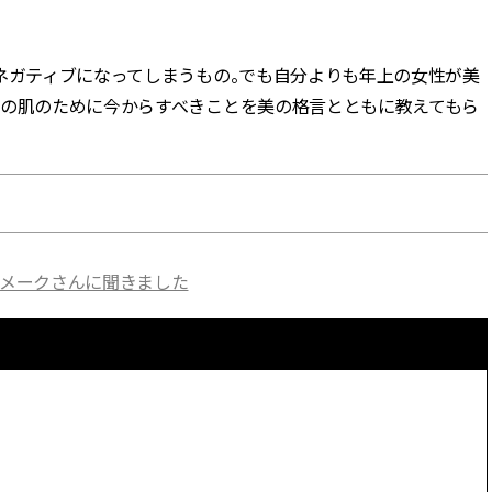
BEAUTY
もネガティブになってしまうもの。でも自分よりも年上の女性が美
来の肌のために今からすべきことを美の格言とともに教えてもら
Aug, 5, 2026
Feb,
BEAUTY
WEDDING
忙しい毎日に「うるおいター
結婚式に黒ドレス
ボ」を。新【SOFINA BASIC＋】
ばれで失敗しない
のお手入れでうるおってなめら
ーを解説 | CLASS
かな肌を目指す | CLASSY.[クラッ
シィ]
Aug, 6, 2026
Aug,
BEAUTY
WEDDING
アメークさんに聞きました
【ヘアアクセ6選】手抜きに見え
【結婚指輪】人気
ない！アラサーのまとめ髪が垢
ング22選｜20〜3
抜ける「即戦力アクセ」たち |
エピソードも | CLA
CLASSY.[クラッシィ]
ィ]
Aug, 5, 2026
Jun,
BEAUTY
WEDDING
ユニクロ名品も！日焼け対策ガ
【一生ものジュエ
チ勢の「ないと無理」なアイテ
存在感が際立つ！
ムハック7選 | CLASSY.[クラッシ
「トゥギャザー」