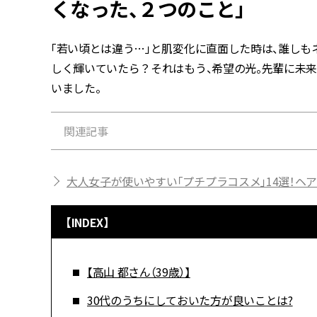
くなった、２つのこと」
「若い頃とは違う…」と肌変化に直面した時は、誰し
しく輝いていたら？それはもう、希望の光。先輩に未
いました。
関連記事
大人女子が使いやすい「プチプラコスメ」14選！ヘ
【INDEX】
【高山 都さん（39歳）】
30代のうちにしておいた方が良いことは?