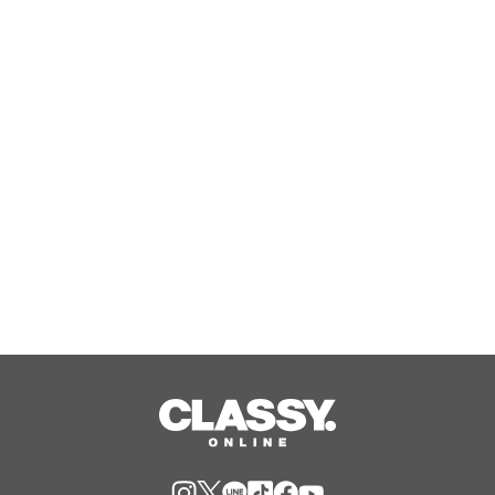
としまさラボ株式会社、老化・代謝疾
患領域の共同研究・事業連携に関する
相談受付を開始
Aug, 09, 2026
『野田クリの野望～ゲーム天下統一へ
の道～』東京ゲームショウ2026へ2年
連続出陣！開発中の番組オリジナルゲ
ームを世界最速体験！失敗したら即
Aug, 09, 2026
「打ち首」！？しんや＆青木マッチョ
参加のイベントも開催！