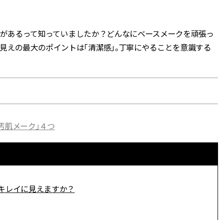
BEAUTY
があるって知っていましたか？どんなにベースメークを頑張っ
見えの最大のポイントは「清潔感」。丁寧にやることを意識する
Aug, 5, 2026
Feb,
BEAUTY
WEDDING
忙しい毎日に「うるおいター
結婚式に黒ドレス
ボ」を。新【SOFINA BASIC＋】
ばれで失敗しない
のお手入れでうるおってなめら
ーを解説 | CLASS
かな肌を目指す | CLASSY.[クラッ
シィ]
Aug, 6, 2026
Aug,
BEAUTY
WEDDING
汚肌メーク」４つ
【ヘアアクセ6選】手抜きに見え
【結婚指輪】人気
ない！アラサーのまとめ髪が垢
ング22選｜20〜3
抜ける「即戦力アクセ」たち |
エピソードも | CLA
CLASSY.[クラッシィ]
ィ]
Aug, 5, 2026
Jun,
キレイに見えますか？
BEAUTY
WEDDING
ユニクロ名品も！日焼け対策ガ
【一生ものジュエ
チ勢の「ないと無理」なアイテ
存在感が際立つ！
ムハック7選 | CLASSY.[クラッシ
「トゥギャザー」