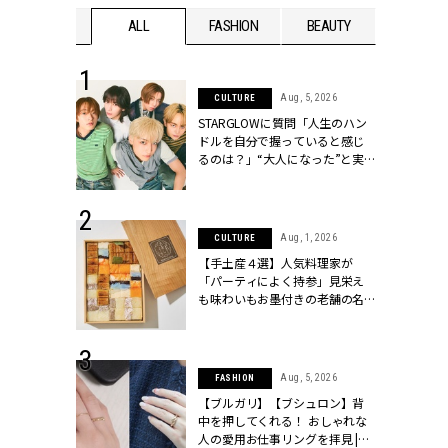
WEDDING
ALL
FASHION
BEAUTY
WEDDIN
 16, 2026
Aug, 5, 2026
CULTURE
はアリ？お呼
STARGLOWに質問「人生のハン
コーデ＆マナ
ドルを自分で握っていると感じ
Y.[クラッシィ]
るのは？」“大️人になった”と実
感する瞬間【3rdシングル
『Drivin' My Life』発売】 |
CLASSY.[クラッシィ]
 13, 2025
Aug, 1, 2026
CULTURE
ブランドのリ
【手土産４選】人気料理家が
0代カップルの
「パーティによく持参」見栄え
SSY.[クラッシ
も味わいもお墨付きの老舗の名
物とは？ | CLASSY.[クラッシィ]
 30, 2026
Aug, 5, 2026
FASHION
リー】1つでも
【ブルガリ】【ブシュロン】背
ポメラートの
中を押してくれる！ おしゃれな
シリーズに注
人の愛用お仕事リングを拝見 |