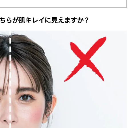
ィ]
目 | CLASSY.[クラ
どちらが肌キレイに見えますか？
Nov, 17, 2025
Mar,
BEAUTY
WEDDING
【落ちない名品リップ10選】塗
【トレンドの巻き
り直しできない・皮むけしやす
式ゲスト服の鉄板
いetc.悩みをクリア | CLASSY.[ク
ンピ”は『スカー
ラッシィ]
正解！ | CLASSY.
Jul, 13, 2026
Aug,
BEAUTY
WEDDING
朝の“寝ぐせ直し”はもういらな
20万円台〜【カル
い！夜に仕込む「ヘアケア家
ング４選】ラブ、トリ
電」3選 | CLASSY.[クラッシィ]
を『マリッジ』に
ます！ | CLASSY.
Aug, 5, 2026
Dec,
BEAUTY
WEDDING
夏の深刻なくすみ・色ムラにア
【結婚式のお呼ば
プローチ！【透明感を底上げ】
事情】アンテプリマ、
神コスメ３選 | CLASSY.[クラッシ
「小さくても収納
ィ]
件！ | CLASSY.[