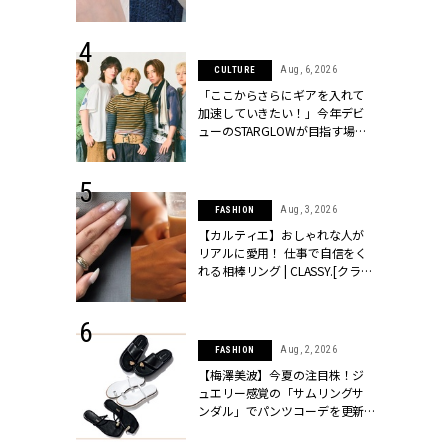
ッシィ]
CLASSY.[クラッシィ]
 24, 2026
Aug, 6, 2026
CULTURE
方３選】結婚
「ここからさらにギアを入れて
“シンプル黒ワ
加速していきたい！」今年デビ
フ』で盛るのが
ューのSTARGLOWが目指す場所
[クラッシィ]
とは？【3rdシングル『Drivin' My
Life』発売】 | CLASSY.[クラッシ
ィ]
 18, 2025
Aug, 3, 2026
FASHION
ティエ人気リ
【カルティエ】おしゃれな人が
ニティetc.
リアルに愛用！ 仕事で自信をく
選ぶ人増えて
れる相棒リング | CLASSY.[クラッ
[クラッシィ]
シィ]
 24, 2025
Aug, 2, 2026
FASHION
れバッグ最新
【梅澤美波】今夏の注目株！ジ
プラダetc.
ュエリー感覚の「サムリングサ
力あり」が条
ンダル」でパンツコーデを更新 |
クラッシィ]
CLASSY.[クラッシィ]