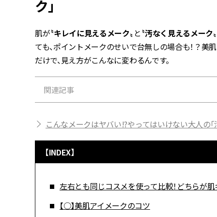
ク」
肌が
〝キレイに見えるメーク〟
と
〝汚なく見えるメーク〟
ても、ポイントメークのせいで台無しの場合も！？美肌
だけで、見え方がこんなに変わるんです。
関連記事
こんなメークはヤバい!?やってはいけない大人の「
【INDEX】
左右とも同じコスメを使って比較！どちらが肌
【○】美肌アイメークのコツ