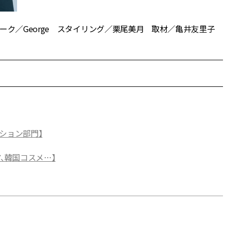
ーク／George スタイリング／栗尾美月 取材／亀井友里子
ション部門】
、韓国コスメ…】