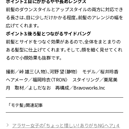
ポイント2.目にかかるやや長めレングス
前髪のダウンスタイルとアップスタイルの両方に対応でき
る長さは、目に少しだけかかる程度。前髪のアレンジの幅を
広げてくれます。
ポイント3.後ろ髪とつながるサイドバング
前髪とサイドをつなぐ効果があるので、全体をまとまりの
ある髪型に仕上げてくれます。そして、顔を細く見せてくれ
るので小顔効果も抜群です。
撮影／峠 雄三（人物）、河野 望（静物） モデル／桜井玲香
ヘアメーク／福岡玲衣〈TRON〉 スタイリング／栗尾美
月 取材／よしだなお 再構成／Bravoworks.Inc
「モテ髪」関連記事
アラサー女子の「ちょっと惜しい！ありがちNGヘア」４