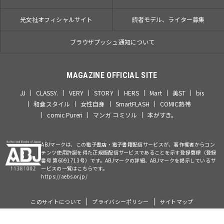
光文社オフィシャルサイト
読者モデル、ライター募集
ブラウザプッシュ通知について
MAGAZINE OFFICIAL SITE
JJ
CLASSY.
VERY
STORY
HERS
Mart
美ST
bis
和食スタイル
女性自身
SmartFLASH
COMIC熱帯
comic Pureri
マンガ コミソル
本がすき。
ABJマークは、この電子書店・電子書籍配信サービスが、著作権者からコン
テンツ使用許諾を得た正規版配信サービスであることを示す登録商標（登録
番号 第6091713号）です。ABJマークの詳細、ABJマークを掲示しているサ
ービスの一覧はこちらです。
https://aebs.or.jp/
このサイトについて
プライバシーポリシー
サイトマップ
©Kobunsha Co., Ltd. All Rights Reserved.