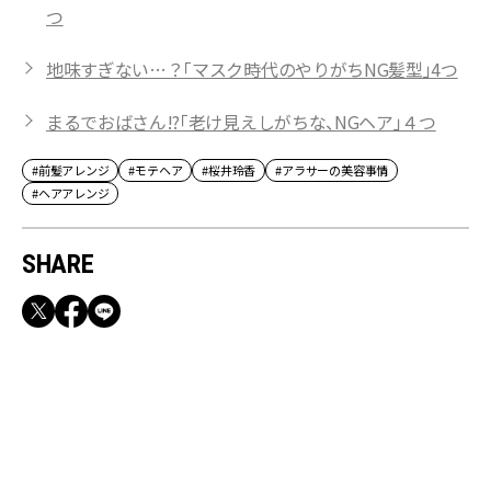
つ
地味すぎない…？「マスク時代のやりがちNG髪型」4つ
まるでおばさん!?「老け見えしがちな、NGヘア」４つ
#前髪アレンジ
#モテヘア
#桜井玲香
#アラサーの美容事情
#ヘアアレンジ
SHARE
RECOMMEND