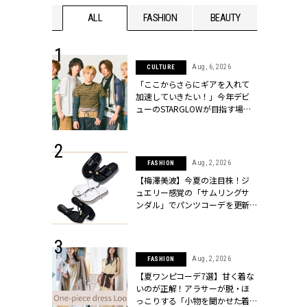
WEDDING
ALL
FASHION
BEAUTY
WEDDIN
 16, 2026
Aug, 6, 2026
CULTURE
はアリ？お呼
「ここからさらにギアを入れて
コーデ＆マナ
加速していきたい！」今年デビ
Y.[クラッシィ]
ューのSTARGLOWが目指す場所
とは？【3rdシングル『Drivin' My
Life』発売】 | CLASSY.[クラッシ
ィ]
 30, 2026
Aug, 2, 2026
FASHION
リー】1つでも
【梅澤美波】今夏の注目株！ジ
ポメラートの
ュエリー感覚の「サムリングサ
シリーズに注
ンダル」でパンツコーデを更新 |
ッシィ]
CLASSY.[クラッシィ]
 13, 2025
Aug, 2, 2026
FASHION
ブランドのリ
【夏ワンピコーデ7選】甘く着な
0代カップルの
いのが正解！アラサーが脱・ほ
SSY.[クラッシ
っこりする「小物を聞かせた着