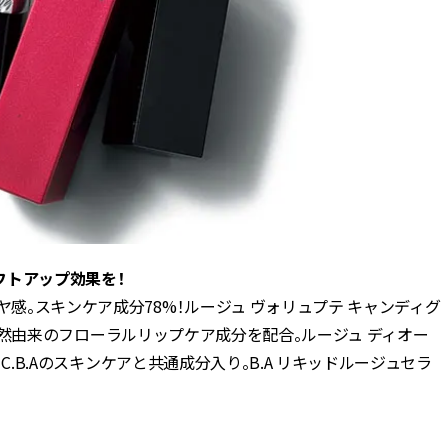
フトアップ効果を！
ヤ感。スキンケア成分78%！ルージュ ヴォリュプテ キャンディグ
）B.自然由来のフローラルリップケア成分を配合。ルージュ ディオー
）C.B.Aのスキンケアと共通成分入り。B.A リキッドルージュセラ