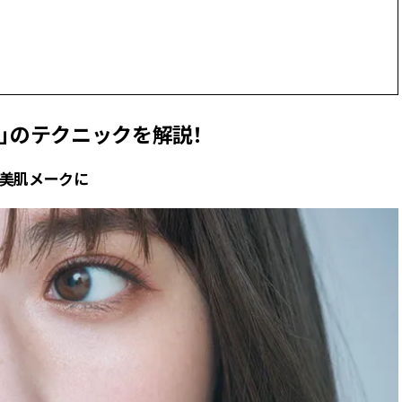
スメ＞ | CLASSY.[クラッシィ]
ィ]
Nov, 17, 2025
Mar,
BEAUTY
WEDDING
【落ちない名品リップ10選】塗
【トレンドの巻き
り直しできない・皮むけしやす
式ゲスト服の鉄板
いetc.悩みをクリア | CLASSY.[ク
ンピ”は『スカー
」のテクニックを解説！
ラッシィ]
正解！ | CLASSY.
る美肌メークに
Aug, 5, 2026
Aug,
BEAUTY
WEDDING
ユニクロ名品も！日焼け対策ガ
20万円台〜【カル
チ勢の「ないと無理」なアイテ
ング４選】ラブ、トリ
ムハック7選 | CLASSY.[クラッシ
を『マリッジ』に
ィ]
ます！ | CLASSY.
Jul, 13, 2026
Mar,
BEAUTY
WEDDING
朝の“寝ぐせ直し”はもういらな
失敗しない“ゲスト
い！夜に仕込む「ヘアケア家
リー】にある！結
電」3選 | CLASSY.[クラッシィ]
にも使える上質ベー
CLASSY.[クラッシ