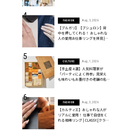
こなし」 | CLASSY.[クラッシィ]
 24, 2026
Aug, 5, 2026
FASHION
方３選】結婚
【ブルガリ】【ブシュロン】背
“シンプル黒ワ
中を押してくれる！ おしゃれな
フ』で盛るのが
人の愛用お仕事リングを拝見 |
[クラッシィ]
CLASSY.[クラッシィ]
 18, 2025
Aug, 1, 2026
CULTURE
ティエ人気リ
【手土産４選】人気料理家が
ニティetc.
「パーティによく持参」見栄え
選ぶ人増えて
も味わいもお墨付きの老舗の名
[クラッシィ]
物とは？ | CLASSY.[クラッシィ]
 24, 2026
Aug, 3, 2026
FASHION
服”は【セオ
【カルティエ】おしゃれな人が
婚式にも仕事
リアルに愛用！ 仕事で自信をく
シック４選 |
れる相棒リング | CLASSY.[クラッ
ィ]
シィ]