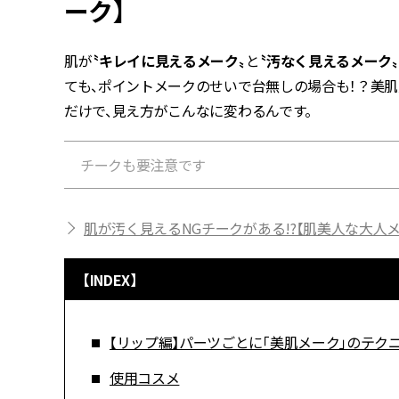
ーク】
肌が
〝キレイに見えるメーク〟
と
〝汚なく見えるメーク〟
ても、ポイントメークのせいで台無しの場合も！？美肌
だけで、見え方がこんなに変わるんです。
チークも要注意です
肌が汚く見えるNGチークがある!?【肌美人な大人
【INDEX】
【リップ編】パーツごとに「美肌メーク」のテク
使用コスメ