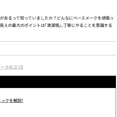
BEAUTY
があるって知っていましたか？どんなにベースメークを頑張っ
見えの最大のポイントは「清潔感」。丁寧にやることを意識する
Aug, 5, 2026
Feb,
BEAUTY
WEDDING
忙しい毎日に「うるおいター
結婚式に黒ドレス
ボ」を。新【SOFINA BASIC＋】
ばれで失敗しない
のお手入れでうるおってなめら
ーを解説 | CLASS
かな肌を目指す | CLASSY.[クラッ
シィ]
Aug, 6, 2026
Jun,
BEAUTY
WEDDING
メークのコツ】
【ヘアアクセ6選】手抜きに見え
【一生ものジュエ
ない！アラサーのまとめ髪が垢
存在感が際立つ！
抜ける「即戦力アクセ」たち |
「トゥギャザー」
CLASSY.[クラッシィ]
目 | CLASSY.[クラ
Aug, 7, 2026
Aug,
ニックを解説！
BEAUTY
WEDDING
冷房・紫外線etc...「夏の隠れ乾
【結婚指輪】人気
燥」を防ぐ【ベタつかない名品
ング22選｜20〜3
クリーム】3選＜30代のベストコ
エピソードも | CLA