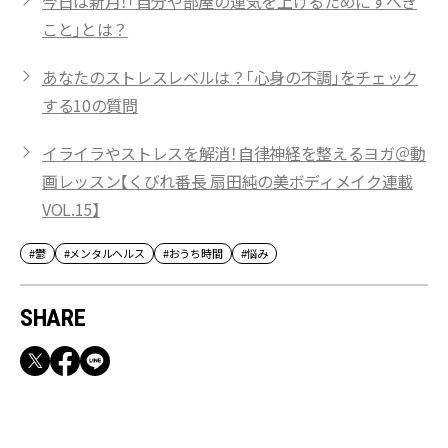
今日は新月！「自分や部屋の運気を上げるためにすべき
こと」とは？
あなたのストレスレベルは？「心身の不調」をチェック
する10の質問
イライラやストレスを解消！自律神経を整えるヨガ＠動
画レッスン【くびれ番長 扇田純の美ボディメイク連載
VOL.15】
#鬱
#メンタルヘルス
#おうち時間
#悩み
SHARE