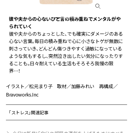
心
彼や夫からの心ないひと言の積み重ねでメンタルがや
られていく
自
彼や夫からのちょっとした、でも確実にダメージのある
。
心ない言葉。毎日の積み重ねで心に小さなトゲが無数に
焦
刺さっていき、どんどん傷つきやすく過敏になっている
て
ような気もするし、突然泣き出したい気分になったりす
ることも。日々耐えている生活もそろそろ我慢の限
界…！
イラスト／松元まり子 取材／加藤みれい 再構成／
Bravoworks.Inc
「ストレス」関連記事