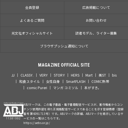
会員登録
広告掲載について
よくあるご質問
お問い合わせ
光文社オフィシャルサイト
読者モデル、ライター募集
ブラウザプッシュ通知について
MAGAZINE OFFICIAL SITE
JJ
CLASSY.
VERY
STORY
HERS
Mart
美ST
bis
和食スタイル
女性自身
SmartFLASH
COMIC熱帯
comic Pureri
マンガ コミソル
本がすき。
ABJマークは、この電子書店・電子書籍配信サービスが、著作権者からコン
テンツ使用許諾を得た正規版配信サービスであることを示す登録商標（登録
番号 第6091713号）です。ABJマークの詳細、ABJマークを掲示しているサ
ービスの一覧はこちらです。
https://aebs.or.jp/