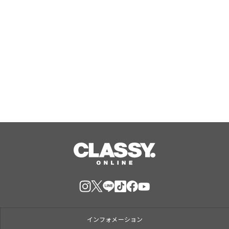
RUELLE、女性誌メディア『arweb』
にてアクティブウェア6型が掲載
Aug, 06, 2026
インフォメーション