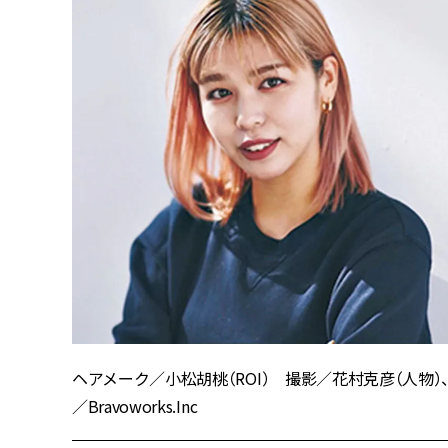
ヘアメーク／小松胡桃（ROI） 撮影／花村克彦（人物）、
／Bravoworks.Inc