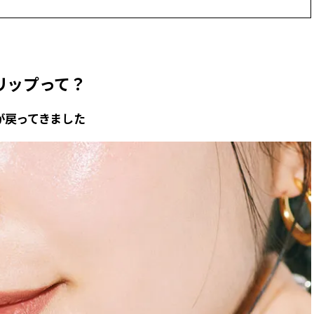
かな肌を目指す | CLASSY.[クラッ
目 | CLASSY.[クラ
シィ]
Nov, 17, 2025
Mar,
BEAUTY
WEDDING
【落ちない名品リップ10選】塗
【トレンドの巻き
リップって？
り直しできない・皮むけしやす
式ゲスト服の鉄板
いetc.悩みをクリア | CLASSY.[ク
ンピ”は『スカー
ラッシィ]
正解！ | CLASSY.
が戻ってきました
Aug, 5, 2026
Dec,
BEAUTY
WEDDING
夏の深刻なくすみ・色ムラにア
【結婚式のお呼ば
プローチ！【透明感を底上げ】
事情】アンテプリマ、
神コスメ３選 | CLASSY.[クラッシ
「小さくても収納
ィ]
件！ | CLASSY.[
Jul, 13, 2026
May,
BEAUTY
WEDDING
朝の“寝ぐせ直し”はもういらな
【カルティエ、ブ
い！夜に仕込む「ヘアケア家
ーメ】おしゃれな
電」3選 | CLASSY.[クラッシィ]
約指輪＆結婚指輪を
CLASSY.[クラッシ