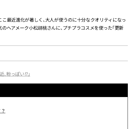
BEAUTY
ここ最近進化が著しく、大人が使うのに十分なクオリティになっ
気のヘアメーク小松胡桃さんに、プチプラコスメを使った「更新
Aug, 5, 2026
Feb,
BEAUTY
WEDDING
ユニクロ名品も！日焼け対策ガ
結婚式に黒ドレス
チ勢の「ないと無理」なアイテ
ばれで失敗しない
ムハック7選 | CLASSY.[クラッシ
ーを解説 | CLASS
ィ]
Aug, 6, 2026
Aug,
BEAUTY
WEDDING
、粉っぽい!?」
【ヘアアクセ6選】手抜きに見え
【結婚指輪】人気
ない！アラサーのまとめ髪が垢
ング22選｜20〜3
抜ける「即戦力アクセ」たち |
エピソードも | CLA
CLASSY.[クラッシィ]
ィ]
Aug, 5, 2026
Jun,
て？
BEAUTY
WEDDING
忙しい毎日に「うるおいター
【一生ものジュエ
ボ」を。新【SOFINA BASIC＋】
存在感が際立つ！
のお手入れでうるおってなめら
「トゥギャザー」