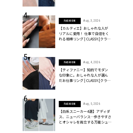
ッシィ]
CLASSY.[クラッシィ]
 24, 2026
Aug, 3, 2026
FASHION
方３選】結婚
【カルティエ】おしゃれな人が
“シンプル黒ワ
リアルに愛用！ 仕事で自信をく
フ』で盛るのが
れる相棒リング | CLASSY.[クラッ
[クラッシィ]
シィ]
 24, 2025
Aug, 4, 2026
FASHION
れバッグ最新
【ティファニー】知的でモダン
プラダetc.
な印象に。おしゃれな人が選ん
力あり」が条
だお仕事リング | CLASSY.[クラッ
クラッシィ]
シィ]
 20, 2026
Aug, 5, 2026
FASHION
シュロン、ショ
【白系スニーカー4選】アディダ
人が選んだ婚
ス、ニューバランス…歩きやすさ
公開 |
とオシャレを両立する万能シュ
ィ]
ーズ | CLASSY.[クラッシィ]