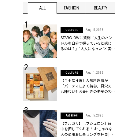
WEDDING
ALL
FASHION
BEAUTY
WEDDIN
 16, 2026
Aug, 5, 2026
CULTURE
はアリ？お呼
STARGLOWに質問「人生のハン
コーデ＆マナ
ドルを自分で握っていると感じ
Y.[クラッシィ]
るのは？」“大️人になった”と実
感する瞬間【3rdシングル
『Drivin' My Life』発売】 |
CLASSY.[クラッシィ]
 13, 2025
Aug, 1, 2026
CULTURE
ブランドのリ
【手土産４選】人気料理家が
0代カップルの
「パーティによく持参」見栄え
SSY.[クラッシ
も味わいもお墨付きの老舗の名
物とは？ | CLASSY.[クラッシィ]
 30, 2026
Aug, 5, 2026
FASHION
リー】1つでも
【ブルガリ】【ブシュロン】背
ポメラートの
中を押してくれる！ おしゃれな
シリーズに注
人の愛用お仕事リングを拝見 |