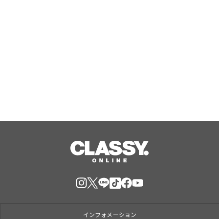
証を開始
Aug, 08, 2026
国産米粉をブレンドしたもちもち生地
×北海道産生クリームホイップ！「フ
ォレスティコーヒー 愛甲石田店」に
て、８月１７日（月）からクレープ販
Aug, 07, 2026
売を開始
インフォメーション