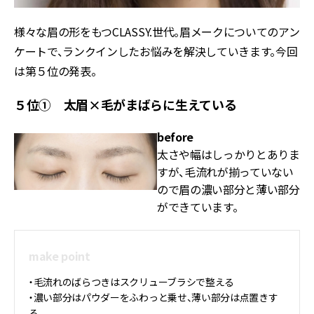
様々な眉の形をもつCLASSY.世代。眉メークについてのアン
ケートで、ランクインしたお悩みを解決していきます。今回
は第５位の発表。
５位① 太眉×毛がまばらに生えている
before
太さや幅はしっかりとありま
すが、毛流れが揃っていない
ので眉の濃い部分と薄い部分
ができています。
make point
・毛流れのばらつきはスクリューブラシで整える
・濃い部分はパウダーをふわっと乗せ、薄い部分は点置きす
る