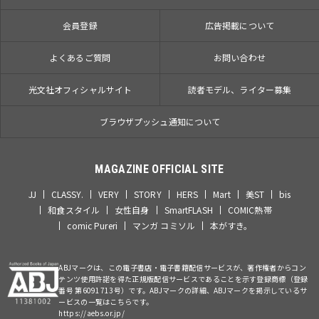
会員登録
広告掲載について
よくあるご質問
お問い合わせ
光文社オフィシャルサイト
読者モデル、ライター募集
ブラウザプッシュ通知について
MAGAZINE OFFICIAL SITE
JJ
CLASSY.
VERY
STORY
HERS
Mart
美ST
bis
和食スタイル
女性自身
SmartFLASH
COMIC熱帯
comic Pureri
マンガ コミソル
本がすき。
ABJマークは、この電子書店・電子書籍配信サービスが、著作権者からコン
テンツ使用許諾を得た正規版配信サービスであることを示す登録商標（登録
番号 第6091713号）です。ABJマークの詳細、ABJマークを掲示しているサ
ービスの一覧はこちらです。
https://aebs.or.jp/