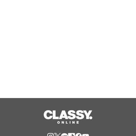
『エリオスR』メインストーリー
『Like the dawning light』のEDテー
マ「Rise Sunshine ALL HEROES
Ver.」がフルサイズ配信決定！
Aug, 08, 2026
【TAC公務員】8/13(木)「オンライン
オリエンテーション（体験入学）」を
無料で開催！学習スタートはじめの1
歩！
Aug, 08, 2026