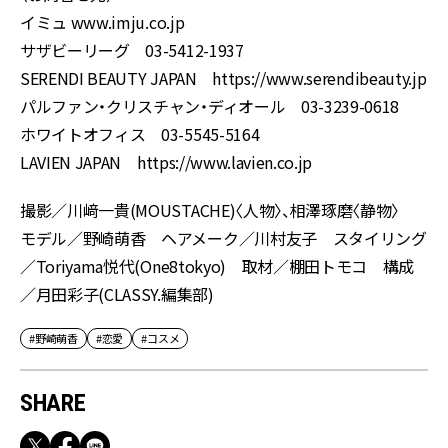
イミュ www.imju.co.jp
サザビーリーグ 03-5412-1937
SERENDI BEAUTY JAPAN https://www.serendibeauty.jp
パルファン・クリスチャン・ディオール 03-3239-0618
ホワイトオフィス 03-5545-5164
LAVIEN JAPAN https://www.lavien.co.jp
撮影／川﨑一貴(MOUSTACHE)〈人物〉、相澤琢磨〈静物〉
モデル／野崎萌香 ヘアメーク／川村友子 スタイリング
／Toriyama悦代(One8tokyo) 取材／棚田トモコ 構成
／月田彩子(CLASSY.編集部)
#野崎萌香
#恋愛
#コスメ
SHARE