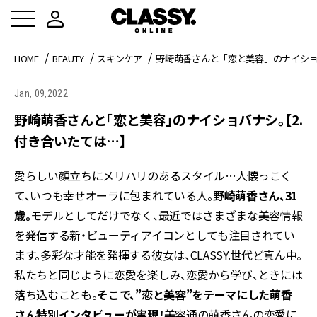
HOME
BEAUTY
スキンケア
野崎萌香さんと「恋と美容」のナイショ
Jan, 09,2022
野崎萌香さんと「恋と美容」のナイショバナシ。【2.
付き合いたては…】
愛らしい顔立ちにメリハリのあるスタイル…人懐っこく
て、いつも幸せオーラに包まれている人。
野崎萌香さん、31
歳。
モデルとしてだけでなく、最近ではさまざまな美容情報
を発信する新・ビューティアイコンとしても注目されてい
ます。多彩な才能を発揮する彼女は、CLASSY.世代ど真ん中。
私たちと同じように恋愛を楽しみ、恋愛から学び、ときには
落ち込むことも。
そこで、”恋と美容”をテーマにした萌香
さん特別インタビューが実現！
美容通の萌香さんの恋愛に