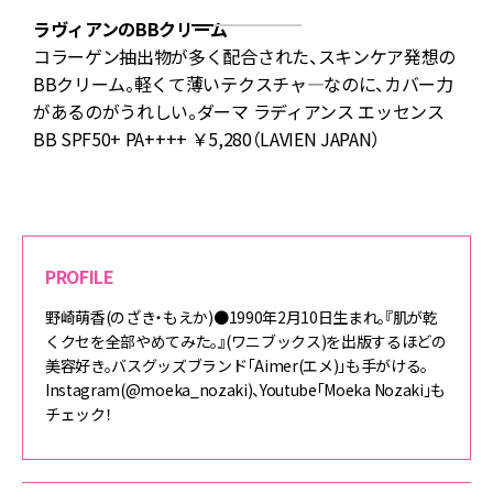
ラヴィアンのBBクリーム
中
コラーゲン抽出物が多く配合された、スキンケア発想の
ス
BBクリーム。軽くて薄いテクスチャ―なのに、カバー力
があるのがうれしい。ダーマ ラディアンス エッセンス
BB SPF50+ PA++++ ￥5,280（LAVIEN JAPAN）
PROFILE
野崎萌香(のざき・もえか)●1990年2月10日生まれ。『肌が乾
くクセを全部やめてみた。』(ワニブックス)を出版するほどの
美容好き。バスグッズブランド「Aimer(エメ)」も手がける。
Instagram(@moeka_nozaki)、Youtube「Moeka Nozaki」も
チェック！