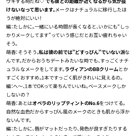
ウキする時だね♡
でも彼との距離が近くなるから気が抜
けないなって思います。
メークはナチュラルに移行したほ
うが絶対にいい！
編：たしかに。一緒にいる時間が長くなると、いかにも“しっ
かりメークしてます”っていう感じだとお互い疲れちゃい
そう。
萌香：そうそう。
私は彼の前では”どすっぴん”でいない派
な
んです。だからおうちデートみたいな時でも、すっごくナチ
ュラルなメークをしてます。
ラヴィアンのBBクリーム
とか
すごくおすすめ。1本ですっごく肌がきれいに見えるの。
編：へ〜、1本でOKって楽ちんでいいね。ベースメークしか
しないの？
萌香：あとは
オペラのリップティントのNo.6
をつけてる。
自然な血色だからすっぴん風のメークのときも肌から浮か
ないんです。
編：たしかに、唇がマットだったり、発色が良すぎたりする