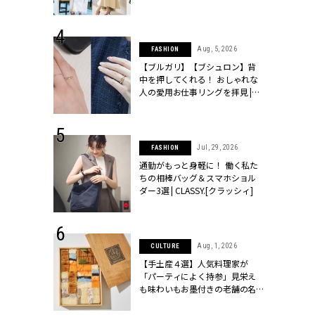
ッシィ]
こなし」 | CLASSY.[クラッシィ]
 24, 2026
Aug, 5, 2026
FASHION
方３選】結婚
【ブルガリ】【ブシュロン】背
“シンプル黒ワ
中を押してくれる！ おしゃれな
フ』で盛るのが
人の愛用お仕事リングを拝見 |
[クラッシィ]
CLASSY.[クラッシィ]
 18, 2025
Jul, 29, 2026
FASHION
ティエ人気リ
通勤がもっと身軽に！ 働く私た
ニティetc.
ちの相棒バッグ＆スマホショル
選ぶ人増えて
ダー3選 | CLASSY.[クラッシィ]
[クラッシィ]
 4, 2025
Aug, 1, 2026
CULTURE
急上昇【ブシ
【手土産４選】人気料理家が
イダルリン
「パーティによく持参」見栄え
やすい！ |
も味わいもお墨付きの老舗の名
ィ]
物とは？ | CLASSY.[クラッシィ]