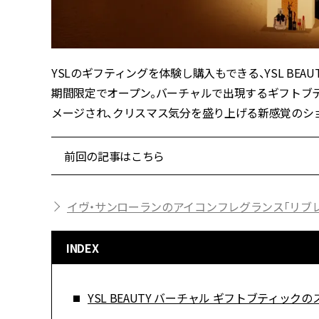
YSLのギフティングを体験し購入もできる、YSL BEAU
期間限定でオープン。バーチャルで出現するギフト
メージされ、クリスマス気分を盛り上げる新感覚のシ
前回の記事はこちら
イヴ・サンローランのアイコンフレグランス「リブ
INDEX
YSL BEAUTY バーチャル ギフトブティッ