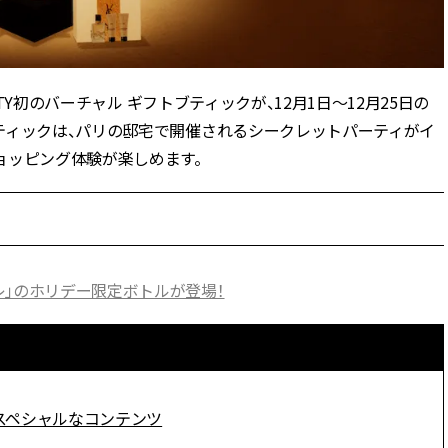
スメ＞ | CLASSY.[クラッシィ]
目 | CLASSY.[クラ
Aug, 7, 2026
Mar,
BEAUTY
WEDDING
【UV下地】酷暑に頼れる！
【トレンドの巻き
TY初のバーチャル ギフトブティックが、12月1日〜12月25日の
2,000円台〜3,000円台の名品3選
式ゲスト服の鉄板
ブティックは、パリの邸宅で開催されるシークレットパーティがイ
｜30代美容ライターが正直レビ
ンピ”は『スカー
ュー | CLASSY.[クラッシィ]
正解！ | CLASSY.
ョッピング体験が楽しめます。
Nov, 17, 2025
Aug,
BEAUTY
WEDDING
【落ちない名品リップ10選】塗
20万円台〜【カル
り直しできない・皮むけしやす
ング４選】ラブ、トリ
いetc.悩みをクリア | CLASSY.[ク
を『マリッジ』に
レ」のホリデー限定ボトルが登場！
ラッシィ]
ます！ | CLASSY.
Aug, 5, 2026
Sep,
BEAUTY
WEDDING
夏の深刻なくすみ・色ムラにア
“キャトル”で人気
プローチ！【透明感を底上げ】
ュロン】の『ブラ
神コスメ３選 | CLASSY.[クラッシ
グ』は普段使いもし
クのスペシャルなコンテンツ
ィ]
CLASSY.[クラッシ