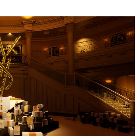
BEAUTY
Aug, 6, 2026
Feb,
BEAUTY
WEDDING
【ヘアアクセ6選】手抜きに見え
結婚式に黒ドレス
ない！アラサーのまとめ髪が垢
ばれで失敗しない
抜ける「即戦力アクセ」たち |
ーを解説 | CLASS
CLASSY.[クラッシィ]
Aug, 5, 2026
Aug,
BEAUTY
WEDDING
忙しい毎日に「うるおいター
【結婚指輪】人気
ボ」を。新【SOFINA BASIC＋】
ング22選｜20〜3
のお手入れでうるおってなめら
エピソードも | CLA
かな肌を目指す | CLASSY.[クラッ
ィ]
シィ]
Aug, 7, 2026
Jun,
BEAUTY
WEDDING
冷房・紫外線etc...「夏の隠れ乾
【一生ものジュエ
燥」を防ぐ【ベタつかない名品
存在感が際立つ！
クリーム】3選＜30代のベストコ
「トゥギャザー」