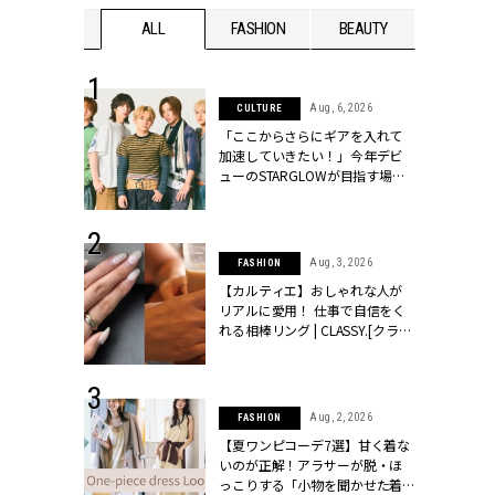
WEDDING
ALL
FASHION
BEAUTY
WEDDIN
 16, 2026
Aug, 6, 2026
CULTURE
はアリ？お呼
「ここからさらにギアを入れて
コーデ＆マナ
加速していきたい！」今年デビ
Y.[クラッシィ]
ューのSTARGLOWが目指す場所
とは？【3rdシングル『Drivin' My
Life』発売】 | CLASSY.[クラッシ
ィ]
 13, 2025
Aug, 3, 2026
FASHION
ブランドのリ
【カルティエ】おしゃれな人が
0代カップルの
リアルに愛用！ 仕事で自信をく
SSY.[クラッシ
れる相棒リング | CLASSY.[クラッ
シィ]
 30, 2026
Aug, 2, 2026
FASHION
リー】1つでも
【夏ワンピコーデ7選】甘く着な
ポメラートの
いのが正解！アラサーが脱・ほ
シリーズに注
っこりする「小物を聞かせた着