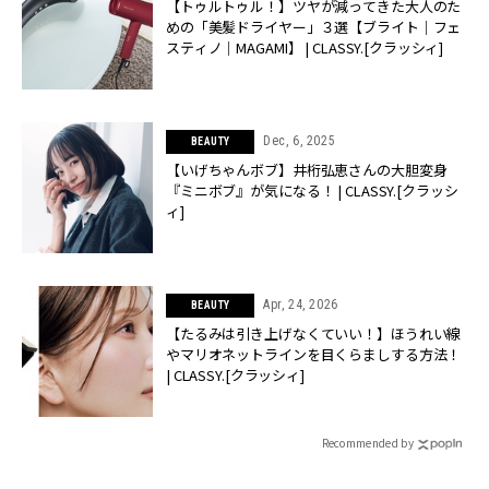
【トゥルトゥル！】ツヤが減ってきた大人のた
めの「美髪ドライヤー」３選【ブライト│フェ
スティノ│MAGAMI】 | CLASSY.[クラッシィ]
Dec, 6, 2025
BEAUTY
【いげちゃんボブ】井桁弘恵さんの大胆変身
『ミニボブ』が気になる！ | CLASSY.[クラッシ
ィ]
Apr, 24, 2026
BEAUTY
【たるみは引き上げなくていい！】ほうれい線
やマリオネットラインを目くらましする方法！
| CLASSY.[クラッシィ]
Recommended by