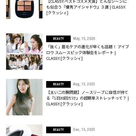
【CLASSY.ベストコスメ大賞】どんなシーンに
も似合う『優秀アイシャドウ』３選 | CLASSY.
[クラッシィ]
May, 15, 2026
BEAUTY
「抜く」眉毛ケアの進化が早くも話題！ アイブ
ロウ スムースピック体験会をレポート |
CLASSY.[クラッシィ]
Aug, 15, 2025
BEAUTY
【太い二の腕問題】ノースリーブに自信が持て
る『1日30回だけ』の超簡単ストレッチって？ |
CLASSY.[クラッシィ]
Dec, 15, 2025
BEAUTY