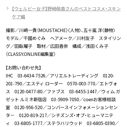
【ウェルビー女子】野崎萌香さんのベストコスメ・スキン
ケア編
撮影／川﨑一貴（MOUSTACHE）〈人物〉、五十嵐 洋〈静物〉
モデル／千國めぐみ ヘアメーク／川村友子 スタイリン
グ／田臥曜子 取材／広田香奈 構成／浅田くみ子
（CLASSY.ONLINE編集室）
【お問い合わせ先】
IHC 03-6434-7526／アリエルトレーディング
0120-
201-790／
エスティ ローダー 0570-003-770／
エトヴォ
ス 0120-0477-80／ファブス
03-6455-1447／
ウィム ガ
ゼット ルミネ新宿店 03-5909-7050／
coenお客様相談
室 0120-956-520／
コンバースインフォメーションセン
タ－ 0120-819-217／
シチズンズ・オブ・ヒューマニテ
ィ 03-6805-1777／
ステラハリウッド 03-6805-0390／