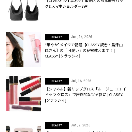
【CLASSY.お仕事名品】収納力のある優秀バッ
グ&スマホショルダー3選
Jun, 24, 2026
BEAUTY
“華やか”メイクで話題【CLASSY.読者・島津由
佳さん】の「可愛い」の秘密教えます！ |
CLASSY.[クラッシィ]
Jul, 16, 2026
BEAUTY
【シャネル】新リップグロス「ルージュ ココ イ
ドゥラ グロス」で圧倒的なツヤ唇に | CLASSY.
[クラッシィ]
Jan, 2, 2026
BEAUTY