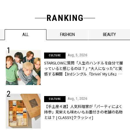
RANKING
ALL
FASHION
BEAUTY
Aug, 5, 2026
CULTURE
STARGLOWに質問「人生のハンドルを自分で握
っていると感じるのは？」“大️人になった”と実
感する瞬間【3rdシングル『Drivin' My Life』発
売】 | CLASSY.[クラッシィ]
Aug, 1, 2026
CULTURE
【手土産４選】人気料理家が「パーティによく
持参」見栄えも味わいもお墨付きの老舗の名物
とは？ | CLASSY.[クラッシィ]