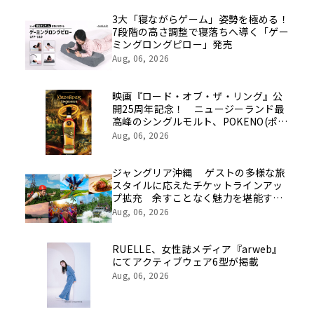
を社員の想いとともに振り返る特別映
像を公開！
3大「寝ながらゲーム」姿勢を極める！
7段階の高さ調整で寝落ちへ導く「ゲー
ミングロングピロー」発売
Aug, 06, 2026
映画『ロード・オブ・ザ・リング』公
開25周年記念！ ニュージーランド最
高峰のシングルモルト、POKENO(ポケ
ノ)より 数量限定ウイスキー「リング
Aug, 06, 2026
ベアラー」が誕生
ジャングリア沖縄 ゲストの多様な旅
スタイルに応えたチケットラインアッ
プ拡充 余すことなく魅力を堪能する
「ロイヤルチケット」新登場
Aug, 06, 2026
RUELLE、女性誌メディア『arweb』
にてアクティブウェア6型が掲載
Aug, 06, 2026