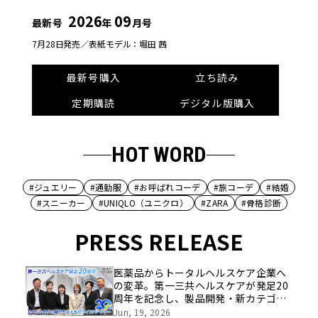
2026
09
最新号
年
月号
7月28日発売／
表紙モデル：堀田 茜
最新号購入
立ち読み
定期購読
デジタル版購入
HOT WORD
#ジュエリー
#通勤服
#お呼ばれコーデ
#旅コーデ
#結婚
#スニーカー
#UNIQLO（ユニクロ）
#ZARA
#骨格診断
PRESS RELEASE
医薬品からトータルヘルスケア企業へ
の変革。第一三共ヘルスケアが発足20
周年を記念し、製品開発・新カテゴリ
挑戦の舞台や旧社統合時のエピソード
Jun, 19, 2026