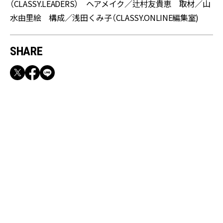
（CLASSY.LEADERS） ヘアメイク／辻村友貴恵 取材／山
水由里絵 構成／浅田くみ子（CLASSY.ONLINE編集室)
SHARE
RECOMMEND
満員電車も外回りも快適！身軽になれるバッグ
＆スマホショルダー3選