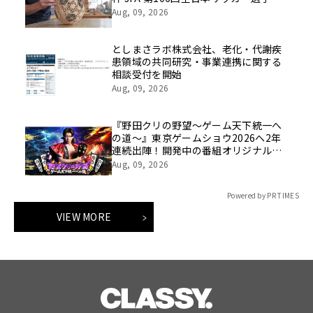
大会の公式ビジュアルにも採用 ―
Aug, 09, 2026
としまさラボ株式会社、老化・代謝疾
患領域の共同研究・事業連携に関する
相談受付を開始
Aug, 09, 2026
『野田クリの野望～ゲーム天下統一へ
の道～』東京ゲームショウ2026へ2年
連続出陣！開発中の番組オリジナルゲ
ームを世界最速体験！失敗したら即
Aug, 09, 2026
「打ち首」！？しんや＆青木マッチョ
参加のイベントも開催！
Powered by PR TIMES
VIEW MORE