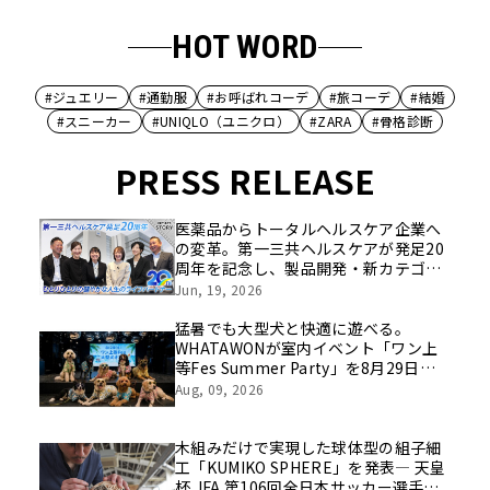
HOT WORD
#ジュエリー
#通勤服
#お呼ばれコーデ
#旅コーデ
#結婚
#スニーカー
#UNIQLO（ユニクロ）
#ZARA
#骨格診断
PRESS RELEASE
医薬品からトータルヘルスケア企業へ
の変革。第一三共ヘルスケアが発足20
周年を記念し、製品開発・新カテゴリ
挑戦の舞台や旧社統合時のエピソード
Jun, 19, 2026
を社員の想いとともに振り返る特別映
像を公開！
猛暑でも大型犬と快適に遊べる。
WHATAWONが室内イベント「ワン上
等Fes Summer Party」を8月29日開
催
Aug, 09, 2026
木組みだけで実現した球体型の組子細
工「KUMIKO SPHERE」を発表― 天皇
杯 JFA 第106回全日本サッカー選手権