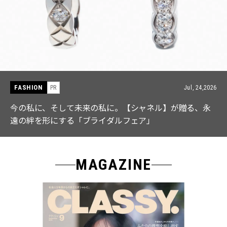
FASHION
 24,2026
PR
Jul,
、永
【ICB】人気インフルエンサーと共同制作! 週5で着
なる「名品ブラウス」２選
MAGAZINE