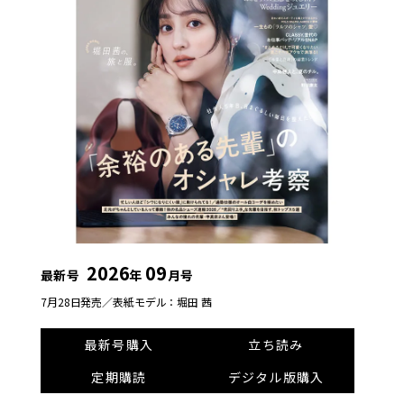
2026
09
最新号
年
月号
7月28日発売／
表紙モデル：堀田 茜
最新号購入
立ち読み
定期購読
デジタル版購入