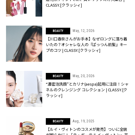
CLASSY.[クラッシィ]
May, 12, 2026
BEAUTY
【川口春奈さんがお手本】なぜロングに落ち着
いたの？オシャレな人の『ぱっつん前髪』キー
プのコツ | CLASSY.[クラッシィ]
May, 20, 2026
BEAUTY
“濃密泡洗顔”とカリナ(aespa)起用に注目！シャ
ネルのクレンジング コレクション | CLASSY.[ク
ラッシィ]
Aug, 19, 2025
BEAUTY
【ルイ・ヴィトンのコスメが発売】ついに全貌
が明らかに！「ラ・ボーテ ルイ・ヴィトン」芸