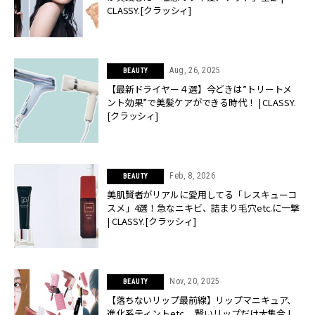
CLASSY.[クラッシィ]
Aug, 26, 2025
BEAUTY
【最新ドライヤー４選】今どきは”トリートメ
ント効果”で美髪ケアができる時代！ | CLASSY.
[クラッシィ]
Feb, 8, 2026
BEAUTY
美肌賢者がリアルに愛用してる「レスキューコ
スメ」4選！急なニキビ、詰まり毛穴etc.に一撃
| CLASSY.[クラッシィ]
Nov, 20, 2025
BEAUTY
【落ちないリップ最前線】リップマニキュア、
進化系ティントetc.、賢いリップだけ大集合 |