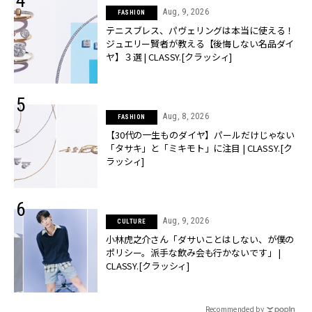
Aug, 9, 2026
FASHION
テニスブレス、パヴェリングは本当に使える！
ジュエリー賢者が教える【後悔しない名品ダイ
ヤ】３選 | CLASSY.[クラッシィ]
Aug, 8, 2026
FASHION
【30代の一生ものダイヤ】パールだけじゃない
「タサキ」と「ミキモト」に注目 | CLASSY.[ク
ラッシィ]
Aug, 9, 2026
CULTURE
小林虎之介さん「ダサいことはしない、が僕の
ポリシー。派手な飲み会も行かないです」 |
CLASSY.[クラッシィ]
Recommended by