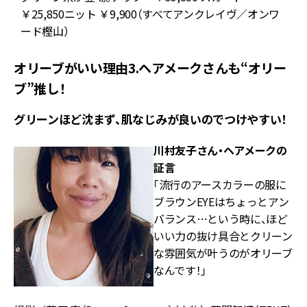
￥25,850ニット ￥9,900（すべてアンクレイヴ／オンワ
ード樫山）
オリーブがいい理由3.ヘアメークさんも“オリー
ブ”推し！
グリーンほど沈まず、肌なじみが良いのでつけやすい！
川村友子さん・ヘアメークの
証言
「流行のアースカラーの服に
ブラウンEYEはちょっとアン
バランス…という時に、ほど
いい力の抜け具合とクリーン
な雰囲気が叶うのがオリーブ
なんです！」