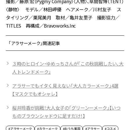
撮影／藤原 宏（Pygmy Company）〈人物〉、草間智博（TENT）
〈静物〉 モデル／林田岬優 ヘアメーク／川村友子 ス
タイリング／栗尾美月 取材／亀井友里子 撮影協力／
TITLES 再構成／Bravoworks.Inc
「アラサーメーク」関連記事
３時のヒロイン・ゆめっちさんが「この秋挑戦したい、大
人トレンドメーク」
アラサーでもイタく見えない「大人カラーメーク」4選
【マスクでもオシャレ】
桜井玲香が挑戦！大人女子の「グリーンーメーク」【いつ
ものブラウンシャドウに足すだけ！】
#アラサーメーク
#カラーメーク
#おうち美容
#アラサー
#コスメ