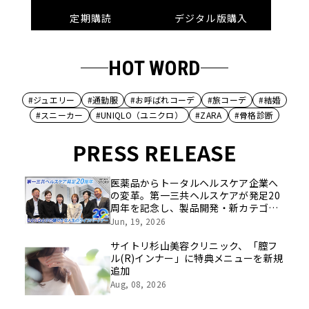
定期購読
デジタル版購入
HOT WORD
#ジュエリー
#通勤服
#お呼ばれコーデ
#旅コーデ
#結婚
#スニーカー
#UNIQLO（ユニクロ）
#ZARA
#骨格診断
PRESS RELEASE
医薬品からトータルヘルスケア企業へ
の変革。第一三共ヘルスケアが発足20
周年を記念し、製品開発・新カテゴリ
挑戦の舞台や旧社統合時のエピソード
Jun, 19, 2026
を社員の想いとともに振り返る特別映
像を公開！
サイトリ杉山美容クリニック、「膣フ
ル(R)インナー」に特典メニューを新規
追加
Aug, 08, 2026