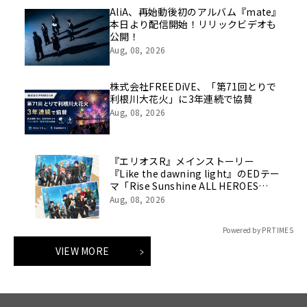
AliA、再始動後初のアルバム『mate』
本日より配信開始！リリックビデオも
公開！
Aug, 08, 2026
株式会社FREEDiVE、「第71回とりで
利根川大花火」に3年連続で協賛
Aug, 08, 2026
『エリオスR』メインストーリー
『Like the dawning light』のEDテー
マ「Rise Sunshine ALL HEROES
Ver.」がフルサイズ配信決定！
Aug, 08, 2026
Powered by PR TIMES
VIEW MORE