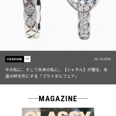
FASHION
026
PR
Jul, 15,2
永
【ICB】人気インフルエンサーと共同制作! 週5で着たく
なる「名品ブラウス」２選
MAGAZINE