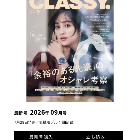
2026
09
最新号
年
月号
7月28日発売／
表紙モデル：堀田 茜
最新号購入
立ち読み