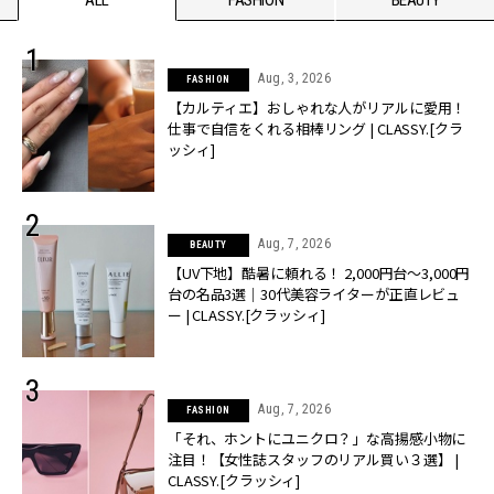
Aug, 3, 2026
FASHION
【カルティエ】おしゃれな人がリアルに愛用！
仕事で自信をくれる相棒リング | CLASSY.[クラ
ッシィ]
Aug, 7, 2026
BEAUTY
【UV下地】酷暑に頼れる！ 2,000円台〜3,000円
台の名品3選｜30代美容ライターが正直レビュ
ー | CLASSY.[クラッシィ]
Aug, 7, 2026
FASHION
「それ、ホントにユニクロ？」な高揚感小物に
注目！【女性誌スタッフのリアル買い３選】 |
CLASSY.[クラッシィ]