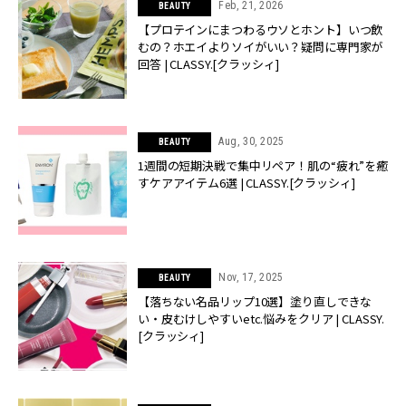
Feb, 21, 2026
BEAUTY
【プロテインにまつわるウソとホント】いつ飲
むの？ホエイよりソイがいい？疑問に専門家が
回答 | CLASSY.[クラッシィ]
Aug, 30, 2025
BEAUTY
1週間の短期決戦で集中リペア！肌の“疲れ”を癒
すケアアイテム6選 | CLASSY.[クラッシィ]
Nov, 17, 2025
BEAUTY
【落ちない名品リップ10選】塗り直しできな
い・皮むけしやすいetc.悩みをクリア | CLASSY.
[クラッシィ]