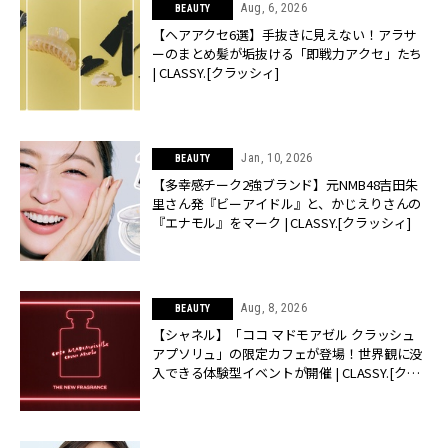
Aug, 6, 2026
BEAUTY
【ヘアアクセ6選】手抜きに見えない！アラサ
ーのまとめ髪が垢抜ける「即戦力アクセ」たち
| CLASSY.[クラッシィ]
Jan, 10, 2026
BEAUTY
【多幸感チーク2強ブランド】元NMB48吉田朱
里さん発『ビーアイドル』と、かじえりさんの
『エナモル』をマーク | CLASSY.[クラッシィ]
Aug, 8, 2026
BEAUTY
【シャネル】「ココ マドモアゼル クラッシュ
アプソリュ」の限定カフェが登場！世界観に没
入できる体験型イベントが開催 | CLASSY.[クラ
ッシィ]