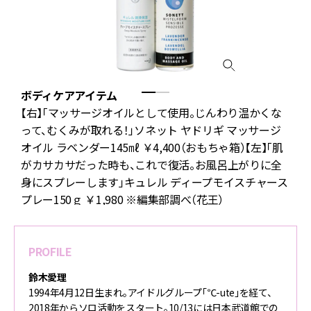
ボディケアアイテム
」
【右】「マッサージオイルとして使用。じんわり温かくな
って、むくみが取れる！」ソネット ヤドリギ マッサージ
オイル ラベンダー145㎖ ￥4,400（おもちゃ箱）【左】「肌
ボ
がカサカサだった時も、これで復活。お風呂上がりに全
身にスプレーします」キュレル ディープモイスチャース
プレー150ｇ ￥1,980 ※編集部調べ（花王）
PROFILE
鈴木愛理
1994年4月12日生まれ。アイドルグループ「℃-ute」を経て、
2018年からソロ活動をスタート。10/13には日本武道館での