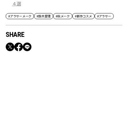
４選
#アラサーメーク
#鈴木愛理
#秋メーク
#新作コスメ
#アラサー
SHARE
RECOMMEND
満員電車も外回りも快適！身軽になれるバッグ
＆スマホショルダー3選