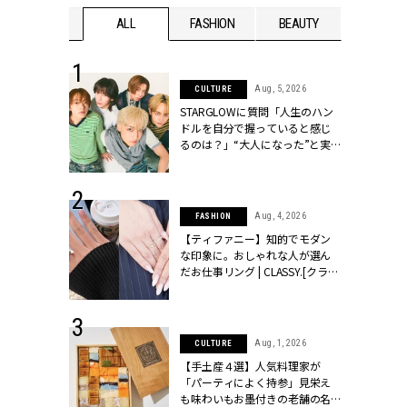
WEDDING
ALL
FASHION
BEAUTY
WEDDIN
 16, 2026
Aug, 5, 2026
CULTURE
はアリ？お呼
STARGLOWに質問「人生のハン
コーデ＆マナ
ドルを自分で握っていると感じ
Y.[クラッシィ]
るのは？」“大️人になった”と実
感する瞬間【3rdシングル
『Drivin' My Life』発売】 |
CLASSY.[クラッシィ]
 13, 2025
Aug, 4, 2026
FASHION
ブランドのリ
【ティファニー】知的でモダン
0代カップルの
な印象に。おしゃれな人が選ん
SSY.[クラッシ
だお仕事リング | CLASSY.[クラッ
シィ]
 30, 2026
Aug, 1, 2026
CULTURE
リー】1つでも
【手土産４選】人気料理家が
ポメラートの
「パーティによく持参」見栄え
シリーズに注
も味わいもお墨付きの老舗の名