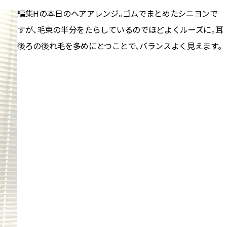
編集Hの本日のヘアアレンジ。ゴムでまとめたシニヨンで
BEAUTY
すが、毛束の半分をたらしているのでほどよくルーズに。耳
後ろの後れ毛を多めにとつことで、バランスよく見えます。
Aug, 5, 2026
Feb,
BEAUTY
WEDDING
夏の深刻なくすみ・色ムラにア
結婚式に黒ドレス
プローチ！【透明感を底上げ】
ばれで失敗しない
神コスメ３選 | CLASSY.[クラッシ
ーを解説 | CLASS
ィ]
Aug, 5, 2026
Aug,
BEAUTY
WEDDING
ユニクロ名品も！日焼け対策ガ
【結婚指輪】人気
チ勢の「ないと無理」なアイテ
ング22選｜20〜3
ムハック7選 | CLASSY.[クラッシ
エピソードも | CLA
ィ]
ィ]
Aug, 5, 2026
Jun,
BEAUTY
WEDDING
忙しい毎日に「うるおいター
【一生ものジュエ
ボ」を。新【SOFINA BASIC＋】
存在感が際立つ！
のお手入れでうるおってなめら
「トゥギャザー」