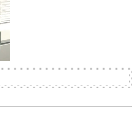
かな肌を目指す | CLASSY.[クラッ
目 | CLASSY.[クラ
シィ]
Nov, 17, 2025
Dec,
BEAUTY
WEDDING
【落ちない名品リップ10選】塗
【結婚式のお呼ば
り直しできない・皮むけしやす
事情】アンテプリマ、
いetc.悩みをクリア | CLASSY.[ク
「小さくても収納
ラッシィ]
件！ | CLASSY.[
Aug, 4, 2026
Mar,
BEAUTY
WEDDING
【猛暑ダメージ】はまずリセッ
【ティファニー】
ト！30代の夏枯れ肌を救う「先
び目”モチーフの
回りエイジングケア」美容液3選
本命 | CLASSY.[
| CLASSY.[クラッシィ]
Jul, 30, 2026
Mar,
BEAUTY
WEDDING
【30代のヘアスタイル】じわじ
【トレンドの巻き
わ人気「姫カット」ってどんな
式ゲスト服の鉄板
ヘア？今支持されている理由っ
ンピ”は『スカー
て？ | CLASSY.[クラッシィ]
正解！ | CLASSY.