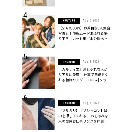
ッシィ]
物とは？ | CLASSY.[クラッシィ]
 24, 2025
Aug, 5, 2026
CULTURE
れバッグ最新
【STARGLOW】お茶目な5人集合
プラダetc.
写真も！ ’90sムードあふれる撮
力あり」が条
り下ろしカット集【未公開あ
クラッシィ]
り】 | CLASSY.[クラッシィ]
 28, 2026
Aug, 3, 2026
FASHION
結婚指輪は“結
【カルティエ】おしゃれな人が
最愛リングが大
リアルに愛用！ 仕事で自信をく
クラッシィ]
れる相棒リング | CLASSY.[クラッ
シィ]
 24, 2026
Aug, 5, 2026
FASHION
方３選】結婚
【ブルガリ】【ブシュロン】背
“シンプル黒ワ
中を押してくれる！ おしゃれな
フ』で盛るのが
人の愛用お仕事リングを拝見 |
[クラッシィ]
CLASSY.[クラッシィ]