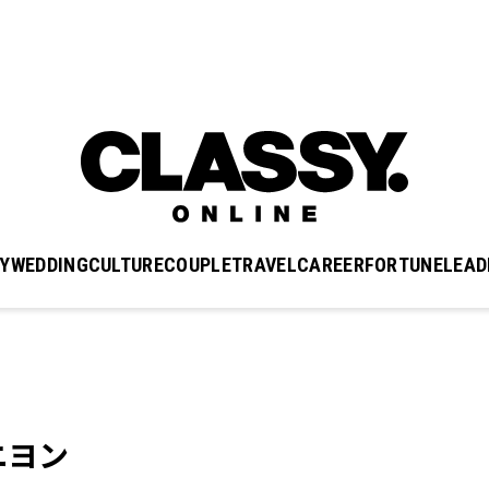
Y
WEDDING
CULTURE
COUPLE
TRAVEL
CAREER
FORTUNE
LEAD
ニヨン