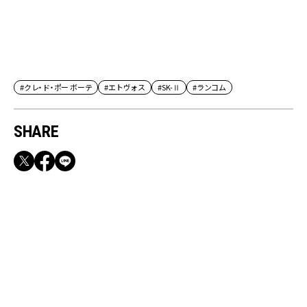
#クレ・ド・ポー ボーテ
#エトヴォス
#SK-Ⅱ
#ランコム
SHARE
RECOMMEND