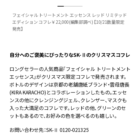
フェイシャル トリートメント エッセンス レッド リミテッド
エディション コフレ￥22,000(編集部調べ) 【10/21数量限定
発売】
自分へのご褒美にぴったりな
SK-
Ⅱのクリスマスコフレ
ロングセラーの人気商品「フェイシャル トリートメント
エッセンス」がクリスマス限定コフレで発売されます。
取
ボトルのデザインは京都の老舗唐紙ブランド・雲母唐長
た
(KIRA KARACHO)とコラボレーションしたもの。エッセ
ンスの他にクレンジングジェル、クレンザー、マスクも
入った大満足のコフレです。レッドの他、グリーンのセ
ットもあるので、お好みの色を選べるのも嬉しい。
h
お問い合わせ先：SK-Ⅱ 0120-021325