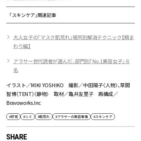
「スキンケア」関連記事
大人女子の「マスク肌荒れ」場所別解消テクニック【頰ま
わり編】
アラサー世代読者が選んだ、部門別「No.1美容女子」８
名
イラスト／MIKI YOSHIKO 撮影／中田陽子〈人物〉、草間
智博（TENT）〈静物〉 取材／亀井友里子 再構成／
Bravoworks.Inc
#肝斑
#シミ
#肌荒れ
#アラサーの美容事情
#スキンケア
SHARE