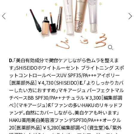
D.
「美白有効成分で美白ケアしながら色ムラを整えま
足
す」SHISEIDOホワイトルーセント ブライトニング スポ
テ
ットコントロールベースUV SPF35/PA+++アイボリー
［医薬部外品］￥4,730（SHISEIDO）
E.
「よりしっかりカバ
ーしたい方におすすめ」マキアージュ パーフェクトマル
チベースBB SPF30/PA++ナチュラル￥3,300［編集部調
べ］（マキアージュ）
F.
「ファンの多いHAKUのリキッドフ
ァンデ。自然にカバーしながら、美白ケアも叶います」
HAKU薬用美白美容液ファンデSPF30/PA+++オークル
20［医薬部外品］￥5,280［編集部調べ］（資生堂）
G.
「紫外