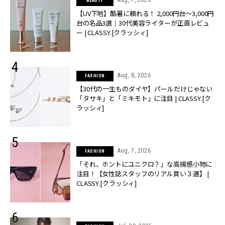
Aug, 7, 2026
BEAUTY
【UV下地】酷暑に頼れる！ 2,000円台〜3,000円
台の名品3選｜30代美容ライターが正直レビュ
ー | CLASSY.[クラッシィ]
Aug, 8, 2026
FASHION
【30代の一生ものダイヤ】パールだけじゃない
「タサキ」と「ミキモト」に注目 | CLASSY.[ク
ラッシィ]
Aug, 7, 2026
FASHION
「それ、ホントにユニクロ？」な高揚感小物に
注目！【女性誌スタッフのリアル買い３選】 |
CLASSY.[クラッシィ]