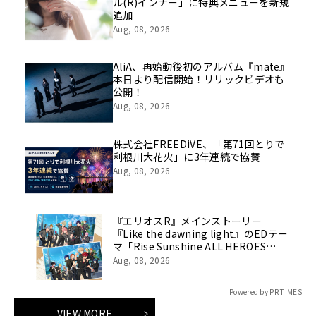
ル(R)インナー」に特典メニューを新規
追加
Aug, 08, 2026
AliA、再始動後初のアルバム『mate』
本日より配信開始！リリックビデオも
公開！
Aug, 08, 2026
株式会社FREEDiVE、「第71回とりで
利根川大花火」に3年連続で協賛
Aug, 08, 2026
『エリオスR』メインストーリー
『Like the dawning light』のEDテー
マ「Rise Sunshine ALL HEROES
Ver.」がフルサイズ配信決定！
Aug, 08, 2026
Powered by PR TIMES
VIEW MORE