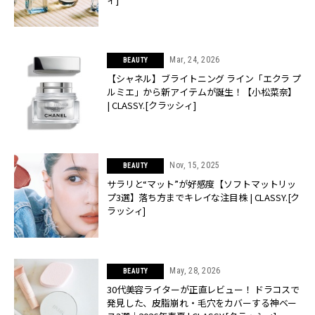
Mar, 24, 2026
BEAUTY
【シャネル】ブライトニング ライン「エクラ プ
ルミエ」から新アイテムが誕生！【小松菜奈】
| CLASSY.[クラッシィ]
Nov, 15, 2025
BEAUTY
サラリと“マット”が好感度【ソフトマットリッ
プ3選】落ち方までキレイな注目株 | CLASSY.[ク
ラッシィ]
May, 28, 2026
BEAUTY
30代美容ライターが正直レビュー！ ドラコスで
発見した、皮脂崩れ・毛穴をカバーする神ベー