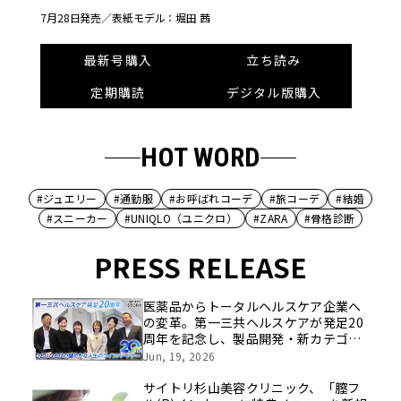
7月28日発売／
表紙モデル：堀田 茜
最新号購入
立ち読み
定期購読
デジタル版購入
HOT WORD
#ジュエリー
#通勤服
#お呼ばれコーデ
#旅コーデ
#結婚
#スニーカー
#UNIQLO（ユニクロ）
#ZARA
#骨格診断
PRESS RELEASE
医薬品からトータルヘルスケア企業へ
の変革。第一三共ヘルスケアが発足20
周年を記念し、製品開発・新カテゴリ
挑戦の舞台や旧社統合時のエピソード
Jun, 19, 2026
を社員の想いとともに振り返る特別映
像を公開！
サイトリ杉山美容クリニック、「膣フ