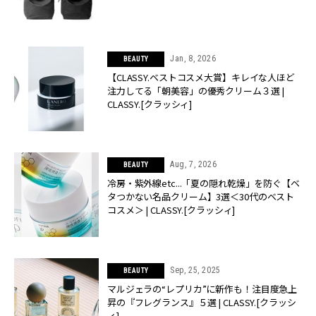
Jan, 8, 2026
BEAUTY
【CLASSY.ベストコスメ大賞】キレイな人ほど
注力してる「朝美容」の優秀クリーム３選 |
CLASSY.[クラッシィ]
Aug, 7, 2026
BEAUTY
冷房・紫外線etc...「夏の隠れ乾燥」を防ぐ【ベ
タつかない名品クリーム】3選＜30代のベスト
コスメ＞ | CLASSY.[クラッシィ]
Sep, 25, 2025
BEAUTY
マルジェラの“レプリカ”に新作も！注目度急上
昇の『フレグランス』５選 | CLASSY.[クラッシ
ィ]