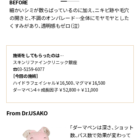
BEFORE
A
細かいシミが散らばっているのに加え、ニキビ跡や毛穴
傷
の開きと、不調のオンパレード…全体にモヤモヤとした
くすみがあり、透明感もゼロ（泣）
施術をしてもらったのは…
スキンリファインクリニック銀座
☎️03-5159-6077
［今回の施術］
ハイドラフェイシャル￥16,500、マグマ￥16,500
ダーマペン4＋成長因子 ￥52,800＋￥11,000
From Dr.USAKO
「ダーマペンは深さ、ショット
数、パス数で効果が変わって