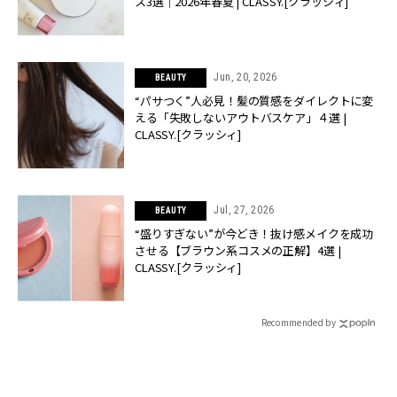
ス3選｜2026年春夏 | CLASSY.[クラッシィ]
Jun, 20, 2026
BEAUTY
“パサつく”人必見！髪の質感をダイレクトに変
える「失敗しないアウトバスケア」４選 |
CLASSY.[クラッシィ]
Jul, 27, 2026
BEAUTY
“盛りすぎない”が今どき！抜け感メイクを成功
させる【ブラウン系コスメの正解】4選 |
CLASSY.[クラッシィ]
Recommended by