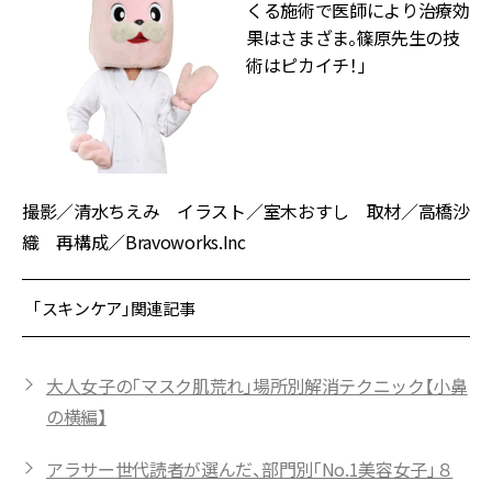
くる施術で医師により治療効
果はさまざま。篠原先生の技
術はピカイチ！」
撮影／清水ちえみ イラスト／室木おすし 取材／高橋沙
織 再構成／Bravoworks.Inc
「スキンケア」関連記事
大人女子の「マスク肌荒れ」場所別解消テクニック【小鼻
の横編】
アラサー世代読者が選んだ、部門別「No.1美容女子」８