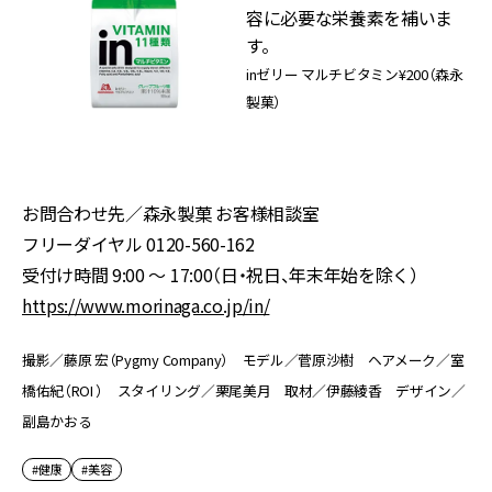
容に必要な栄養素を補いま
す。
inゼリー マルチビタミン¥200（森永
製菓）
お問合わせ先／森永製菓 お客様相談室
フリーダイヤル 0120-560-162
受付け時間 9:00 ～ 17:00（日・祝日、年末年始を除く）
https://www.morinaga.co.jp/in/
撮影／藤原 宏（Pygmy Company） モデル／菅原沙樹 ヘアメーク／室
橋佑紀（ROI ） スタイリング／栗尾美月 取材／伊藤綾香 デザイン／
副島かおる
#健康
#美容