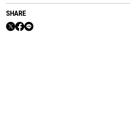
SHARE
RECOMMEND
【CLASSY.お仕事名品】収納力のある優秀バッ
グ&スマホショルダー3選
Dec, 27, 2025
BEAUTY