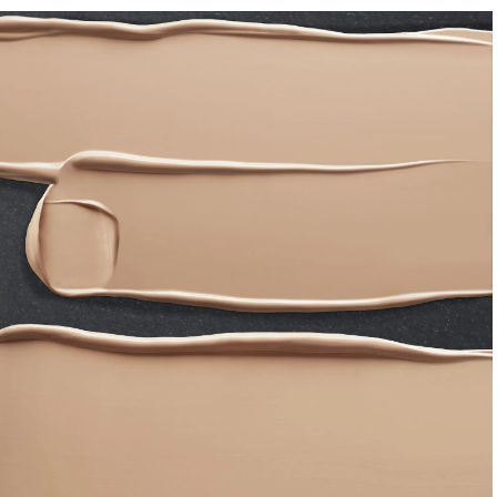
BEAUTY
Aug, 7, 2026
Aug,
BEAUTY
WEDDING
【UV下地】酷暑に頼れる！
【結婚指輪】人気
2,000円台〜3,000円台の名品3選
ング22選｜20〜3
｜30代美容ライターが正直レビ
エピソードも | CLA
ュー | CLASSY.[クラッシィ]
ィ]
Sep, 25, 2025
Jun,
BEAUTY
WEDDING
マルジェラの“レプリカ”に新作
【一生ものジュエ
も！注目度急上昇の『フレグラ
存在感が際立つ！
ンス』５選 | CLASSY.[クラッシ
「トゥギャザー」
ィ]
目 | CLASSY.[クラ
Aug, 6, 2026
Feb,
BEAUTY
WEDDING
【ヘアアクセ6選】手抜きに見え
結婚式に黒ドレス
ない！アラサーのまとめ髪が垢
ばれで失敗しない
抜ける「即戦力アクセ」たち |
ーを解説 | CLASS