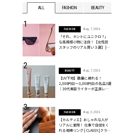
WEDDING
ALL
FASHION
BEAUTY
WEDDIN
 13, 2025
Aug, 7, 2026
FASHION
ブランドのリ
「それ、ホントにユニクロ？」
0代カップルの
な高揚感小物に注目！【女性誌
SSY.[クラッシ
スタッフのリアル買い３選】 |
CLASSY.[クラッシィ]
 30, 2026
Aug, 7, 2026
BEAUTY
リー】1つでも
【UV下地】酷暑に頼れる！
ポメラートの
2,000円台〜3,000円台の名品3選
シリーズに注
｜30代美容ライターが正直レビ
ッシィ]
ュー | CLASSY.[クラッシィ]
 16, 2026
Aug, 3, 2026
FASHION
はアリ？お呼
【カルティエ】おしゃれな人が
コーデ＆マナ
リアルに愛用！ 仕事で自信をく
Y.[クラッシィ]
れる相棒リング | CLASSY.[クラッ