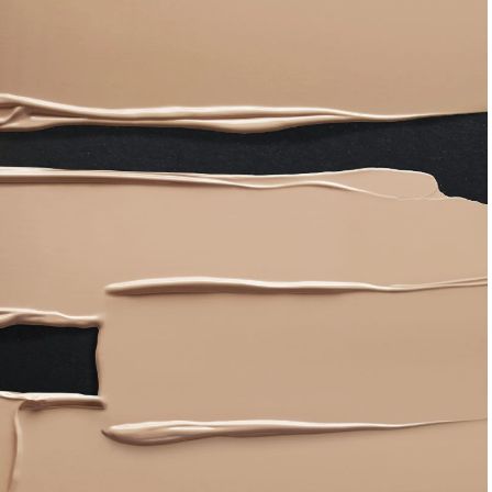
CLASSY.[クラッシィ]
Aug, 8, 2026
Mar,
BEAUTY
WEDDING
【シャネル】「ココ マドモアゼ
【トレンドの巻き
ル クラッシュ アプソリュ」の限
式ゲスト服の鉄板
定カフェが登場！世界観に没入
ンピ”は『スカー
できる体験型イベントが開催 |
正解！ | CLASSY.
CLASSY.[クラッシィ]
Aug, 5, 2026
Dec,
BEAUTY
WEDDING
忙しい毎日に「うるおいター
【結婚式お呼ばれ
ボ」を。新【SOFINA BASIC＋】
染む！上品で実用
のお手入れでうるおってなめら
ッグ」6選【アン
かな肌を目指す | CLASSY.[クラッ
イラー他】 | CLAS
シィ]
ィ]
Aug, 7, 2026
Aug,
BEAUTY
WEDDING
冷房・紫外線etc...「夏の隠れ乾
20万円台〜【カル
燥」を防ぐ【ベタつかない名品
ング４選】ラブ、トリ
クリーム】3選＜30代のベストコ
を『マリッジ』に
スメ＞ | CLASSY.[クラッシィ]
ます！ | CLASSY.