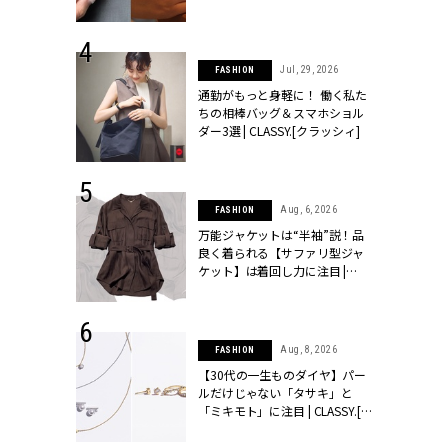
シィ]
 24, 2026
Jul, 29, 2026
FASHION
方３選】結婚
通勤がもっと身軽に！ 働く私た
“シンプル黒ワ
ちの相棒バッグ＆スマホショル
フ』で盛るのが
ダー3選 | CLASSY.[クラッシィ]
[クラッシィ]
 9, 2025
Aug, 6, 2026
FASHION
】ドレスに馴
万能ジャケットは“半袖”説！品
的な「サブバ
良く着られる【サファリ型ジャ
テプリマ、フェ
ケット】は着回し力に注目 |
SY.[クラッシ
CLASSY.[クラッシィ]
 18, 2025
Aug, 8, 2026
FASHION
ティエ人気リ
【30代の一生ものダイヤ】パー
ニティetc.
ルだけじゃない「タサキ」と
選ぶ人増えて
「ミキモト」に注目 | CLASSY.[ク
[クラッシィ]
ラッシィ]