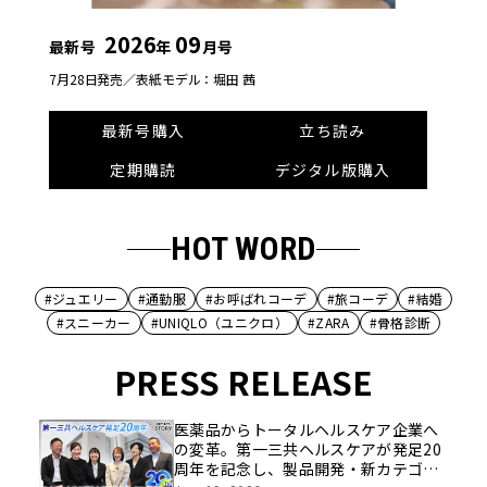
2026
09
最新号
年
月号
7月28日発売／
表紙モデル：堀田 茜
最新号購入
立ち読み
定期購読
デジタル版購入
HOT WORD
#ジュエリー
#通勤服
#お呼ばれコーデ
#旅コーデ
#結婚
#スニーカー
#UNIQLO（ユニクロ）
#ZARA
#骨格診断
PRESS RELEASE
医薬品からトータルヘルスケア企業へ
の変革。第一三共ヘルスケアが発足20
周年を記念し、製品開発・新カテゴリ