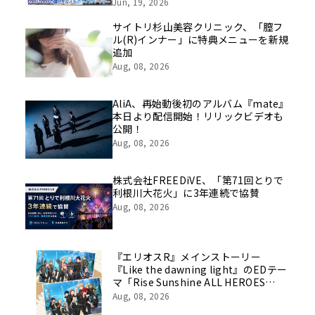
挑戦の舞台や旧社統合時のエピソード
Jun, 19, 2026
を社員の想いとともに振り返る特別映
像を公開！
サイトリ杉山美容クリニック、「膣フ
ル(R)インナー」に特典メニューを新規
追加
Aug, 08, 2026
AliA、再始動後初のアルバム『mate』
本日より配信開始！リリックビデオも
公開！
Aug, 08, 2026
株式会社FREEDiVE、「第71回とりで
利根川大花火」に3年連続で協賛
Aug, 08, 2026
『エリオスR』メインストーリー
『Like the dawning light』のEDテー
マ「Rise Sunshine ALL HEROES
Ver.」がフルサイズ配信決定！
Aug, 08, 2026