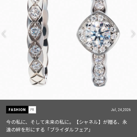
FASHION
ul, 24,2026
PR
J
る、永
【ICB】人気インフルエンサーと共同制作! 週5で
なる「名品ブラウス」２選