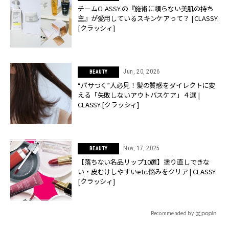
チームCLASSY.の『施術に頼らない美肌の持ち
主』が愛用しているスキンケアって？ | CLASSY.
[クラッシィ]
Jun, 20, 2026
BEAUTY
“パサつく”人必見！髪の質感をダイレクトに変
える「失敗しないアウトバスケア」４選 |
CLASSY.[クラッシィ]
Nov, 17, 2025
BEAUTY
【落ちない名品リップ10選】塗り直しできな
い・皮むけしやすいetc.悩みをクリア | CLASSY.
[クラッシィ]
Recommended by