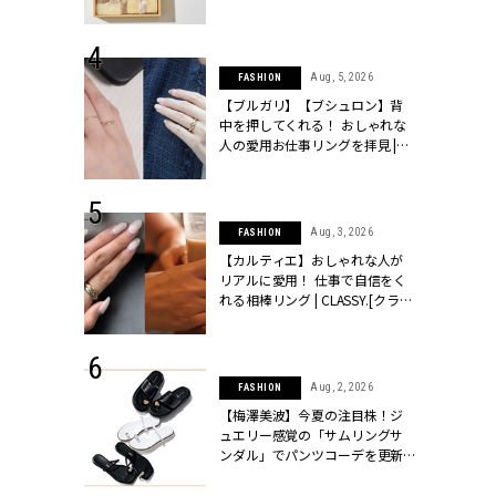
物とは？ | CLASSY.[クラッシィ]
 24, 2026
Aug, 5, 2026
FASHION
方３選】結婚
【ブルガリ】【ブシュロン】背
“シンプル黒ワ
中を押してくれる！ おしゃれな
フ』で盛るのが
人の愛用お仕事リングを拝見 |
[クラッシィ]
CLASSY.[クラッシィ]
 18, 2025
Aug, 3, 2026
FASHION
ティエ人気リ
【カルティエ】おしゃれな人が
ニティetc.
リアルに愛用！ 仕事で自信をく
選ぶ人増えて
れる相棒リング | CLASSY.[クラッ
[クラッシィ]
シィ]
 24, 2026
Aug, 2, 2026
FASHION
服”は【セオ
【梅澤美波】今夏の注目株！ジ
婚式にも仕事
ュエリー感覚の「サムリングサ
シック４選 |
ンダル」でパンツコーデを更新 |
ィ]
CLASSY.[クラッシィ]