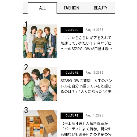
WEDDING
ALL
FASHION
BEAUTY
WEDDIN
 16, 2026
Aug, 6, 2026
CULTURE
はアリ？お呼
「ここからさらにギアを入れて
コーデ＆マナ
加速していきたい！」今年デビ
Y.[クラッシィ]
ューのSTARGLOWが目指す場所
とは？【3rdシングル『Drivin' My
Life』発売】 | CLASSY.[クラッシ
ィ]
 30, 2026
Aug, 5, 2026
CULTURE
リー】1つでも
STARGLOWに質問「人生のハン
ポメラートの
ドルを自分で握っていると感じ
シリーズに注
るのは？」“大️人になった”と実
ッシィ]
感する瞬間【3rdシングル
『Drivin' My Life』発売】 |
CLASSY.[クラッシィ]
 13, 2025
Aug, 1, 2026
CULTURE
ブランドのリ
【手土産４選】人気料理家が
0代カップルの
「パーティによく持参」見栄え
SSY.[クラッシ
も味わいもお墨付きの老舗の名