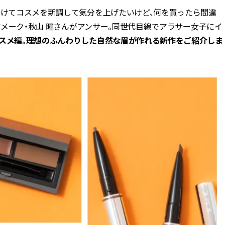
向けてコスメを新調して気分を上げたいけど、何を買ったら間違
BEAUTY
ヘアメーク・秋山 瞳さんがアンサー。同世代目線でアラサー女子にイ
コスメ編。理想のふんわりした自然な眉が作れる新作をご紹介しま
Aug, 5, 2026
Feb,
BEAUTY
WEDDING
忙しい毎日に「うるおいター
結婚式に黒ドレス
ボ」を。新【SOFINA BASIC＋】
ばれで失敗しない
のお手入れでうるおってなめら
ーを解説 | CLASS
かな肌を目指す | CLASSY.[クラッ
シィ]
Aug, 6, 2026
Jun,
BEAUTY
WEDDING
【ヘアアクセ6選】手抜きに見え
【一生ものジュエ
ない！アラサーのまとめ髪が垢
存在感が際立つ！
抜ける「即戦力アクセ」たち |
「トゥギャザー」
CLASSY.[クラッシィ]
目 | CLASSY.[クラ
Aug, 5, 2026
Aug,
BEAUTY
WEDDING
ユニクロ名品も！日焼け対策ガ
【結婚指輪】人気
チ勢の「ないと無理」なアイテ
ング22選｜20〜3
ムハック7選 | CLASSY.[クラッシ
エピソードも | CLA