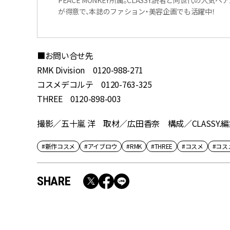
が得意で、本誌のファション・美容企画でも活躍中！
■お問い合せ先
RMK Division 0120-988-271
コスメデコルテ 0120-763-325
THREE 0120-898-003
撮影／五十嵐 洋 取材／広田香奈 構成／CLASSY.
#新作コスメ
#アイブロウ
#RMK
#THREE
#コスメ
#コス
SHARE