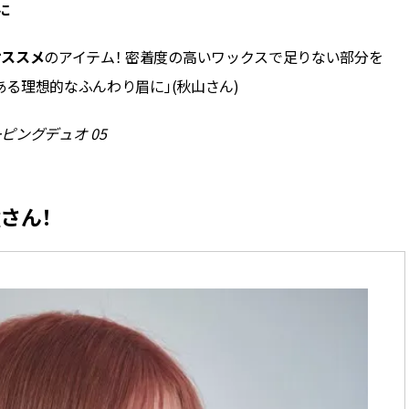
に
オススメ
のアイテム！ 密着度の高いワックスで足りない部分を
ある理想的なふんわり眉に」(秋山さん)
ピングデュオ 05
さん！