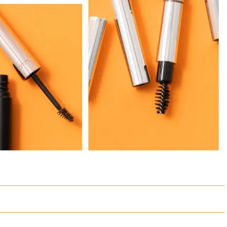
ィ]
ィ]
Nov, 17, 2025
Mar,
BEAUTY
WEDDING
【落ちない名品リップ10選】塗
【トレンドの巻き
り直しできない・皮むけしやす
式ゲスト服の鉄板
いetc.悩みをクリア | CLASSY.[ク
ンピ”は『スカー
ラッシィ]
正解！ | CLASSY.
Aug, 7, 2026
Aug,
BEAUTY
WEDDING
冷房・紫外線etc...「夏の隠れ乾
20万円台〜【カル
燥」を防ぐ【ベタつかない名品
ング４選】ラブ、トリ
クリーム】3選＜30代のベストコ
を『マリッジ』に
スメ＞ | CLASSY.[クラッシィ]
ます！ | CLASSY.
Jul, 13, 2026
Mar,
BEAUTY
WEDDING
朝の“寝ぐせ直し”はもういらな
失敗しない“ゲスト
い！夜に仕込む「ヘアケア家
リー】にある！結
電」3選 | CLASSY.[クラッシィ]
にも使える上質ベー
CLASSY.[クラッシ