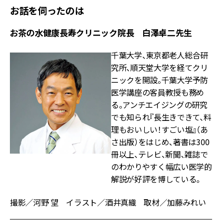
お話を伺ったのは
お茶の水健康長寿クリニック院長 白澤卓二先生
千葉大学、東京都老人総合研
究所、順天堂大学を経てクリ
ニックを開設。千葉大学予防
医学講座の客員教授も務め
る。アンチエイジングの研究
でも知られ『長生きできて、料
理もおいしい！すごい塩』（あ
さ出版）をはじめ、著書は300
冊以上、テレビ、新聞、雑誌で
のわかりやすく幅広い医学的
解説が好評を博している。
撮影／河野 望 イラスト／酒井真織 取材／加藤みれい