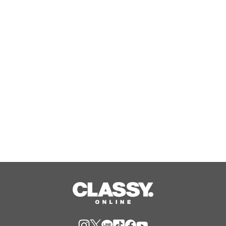
3大「寝ながらゲーム」姿勢を極める！
7段階の高さ調整で寝落ちへ導く「ゲー
ミングロングピロー」発売
Aug, 06, 2026
ジャングリア沖縄 ゲストの多様な旅
スタイルに応えたチケットラインアッ
プ拡充 余すことなく魅力を堪能する
「ロイヤルチケット」新登場
Aug, 06, 2026