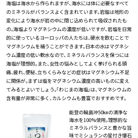
海塩は海水から作られますが、海水には体に必要なすべて
のミネラルがバランスよく含まれています。岩塩は地形の
変化により海水が岩の中に閉じ込められて吸収されたも
の。海塩よりマグネシウムの濃度が低いですが、岩塩を日常
的に使っているヨーロッパの人たちは、硬水を飲むことで
マグネシウムを補うことができます。日本の水はマグネシ
ウム濃度の低い軟水なので、ミネラルバランスを保つには
海塩が理想的。また、女性の悩みとしてよく挙げられる頭
痛、疲れ、便秘、立ちくらみなどの症状はマグネシウム不足
に関係が。まずは塩をマグネシウム濃度の高いものに変え
てみるとよいでしょう。「わじまの海塩」は、マグネシウムの
含有量が非常に多く、カルシウムも豊富でおすすめです。
能登の輪島沖50㎞の清浄な
海水を100%使用。理想的な
ミネラルバランスと豊かな旨
味でミシュランの星付き懐石