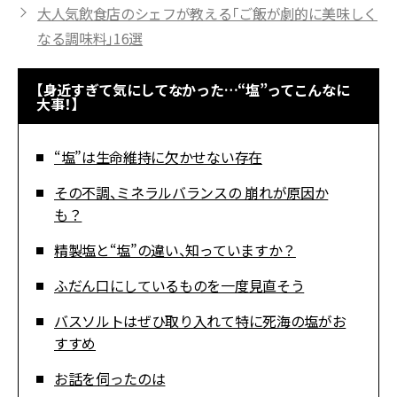
大人気飲食店のシェフが教える「ご飯が劇的に美味しく
なる調味料」16選
【身近すぎて気にしてなかった…“塩”ってこんなに
大事！】
“塩”は生命維持に欠かせない存在
その不調、ミネラルバランスの 崩れが原因か
も？
精製塩と“塩”の違い、知っていますか？
ふだん口にしているものを一度見直そう
バスソルトはぜひ取り入れて特に死海の塩がお
すすめ
お話を伺ったのは