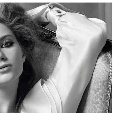
BEAUTY
Aug, 7, 2026
Feb,
BEAUTY
WEDDING
【UV下地】酷暑に頼れる！
結婚式に黒ドレス
2,000円台〜3,000円台の名品3選
ばれで失敗しない
｜30代美容ライターが正直レビ
ーを解説 | CLASS
ュー | CLASSY.[クラッシィ]
Aug, 6, 2026
Aug,
BEAUTY
WEDDING
【ヘアアクセ6選】手抜きに見え
【結婚指輪】人気
ない！アラサーのまとめ髪が垢
ング22選｜20〜3
抜ける「即戦力アクセ」たち |
エピソードも | CLA
CLASSY.[クラッシィ]
ィ]
Sep, 25, 2025
Jun,
BEAUTY
WEDDING
マルジェラの“レプリカ”に新作
【一生ものジュエ
も！注目度急上昇の『フレグラ
存在感が際立つ！
ンス』５選 | CLASSY.[クラッシ
「トゥギャザー」