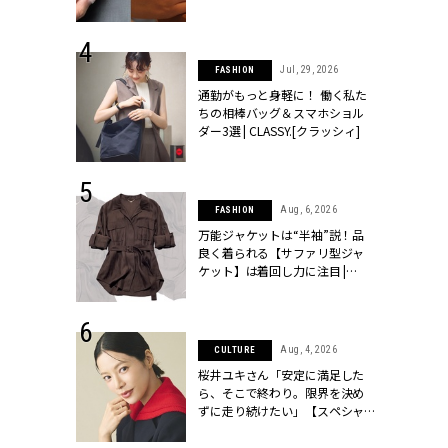
ッシィ]
シィ]
 24, 2026
Jul, 29, 2026
FASHION
方３選】結婚
通勤がもっと身軽に！ 働く私た
“シンプル黒ワ
ちの相棒バッグ＆スマホショル
フ』で盛るのが
ダー3選 | CLASSY.[クラッシィ]
[クラッシィ]
 9, 2025
Aug, 6, 2026
FASHION
】ドレスに馴
万能ジャケットは“半袖”説！品
的な「サブバ
良く着られる【サファリ型ジャ
テプリマ、フェ
ケット】は着回し力に注目 |
SY.[クラッシ
CLASSY.[クラッシィ]
 14, 2026
Aug, 4, 2026
CULTURE
ポーズで贈ら
桜井ユキさん「安定に満足した
じゃなくてネ
ら、そこで終わり。限界を決め
LASSY.世代
ずに走り続けたい」【スペシャ
語 #15】 |
ルドラマ『しあわせは食べて寝
ィ]
て待て ～早春の養生編～』】 |