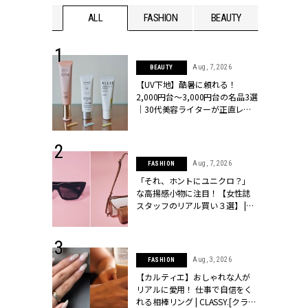
WEDDING
ALL
FASHION
BEAUTY
WEDDIN
 16, 2026
Aug, 7, 2026
BEAUTY
はアリ？お呼
【UV下地】酷暑に頼れる！
コーデ＆マナ
2,000円台〜3,000円台の名品3選
Y.[クラッシィ]
｜30代美容ライターが正直レビ
ュー | CLASSY.[クラッシィ]
 13, 2025
Aug, 7, 2026
FASHION
ブランドのリ
「それ、ホントにユニクロ？」
0代カップルの
な高揚感小物に注目！【女性誌
SSY.[クラッシ
スタッフのリアル買い３選】 |
CLASSY.[クラッシィ]
 30, 2026
Aug, 3, 2026
FASHION
リー】1つでも
【カルティエ】おしゃれな人が
ポメラートの
リアルに愛用！ 仕事で自信をく
シリーズに注
れる相棒リング | CLASSY.[クラッ