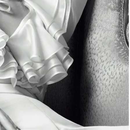
ィ]
目 | CLASSY.[クラ
Aug, 8, 2026
Mar,
BEAUTY
WEDDING
【シャネル】「ココ マドモアゼ
【トレンドの巻き
ル クラッシュ アプソリュ」の限
式ゲスト服の鉄板
定カフェが登場！世界観に没入
ンピ”は『スカー
できる体験型イベントが開催 |
正解！ | CLASSY.
CLASSY.[クラッシィ]
Aug, 7, 2026
Dec,
BEAUTY
WEDDING
冷房・紫外線etc...「夏の隠れ乾
【結婚式お呼ばれ
燥」を防ぐ【ベタつかない名品
染む！上品で実用
クリーム】3選＜30代のベストコ
ッグ」6選【アン
スメ＞ | CLASSY.[クラッシィ]
イラー他】 | CLAS
ィ]
Aug, 5, 2026
Apr,
BEAUTY
WEDDING
忙しい毎日に「うるおいター
【ブルガリ】プロ
ボ」を。新【SOFINA BASIC＋】
れたのは、リング
のお手入れでうるおってなめら
ックレスだった！【C
かな肌を目指す | CLASSY.[クラッ
のブライダルリング物
シィ]
CLASSY.[クラッシ