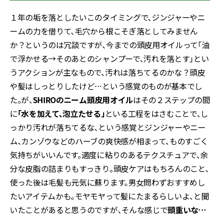
１年の垢を落としたいこのタイミングで、ジンジャーやニ
ームの力を借りて、毛穴から根こそぎ落としてみません
か？というのは冗談ですが、今までの頭皮用オイルって「油
で浮かせる→そのあとのシャンプーで、汚れを落とす」とい
うアクションが主なもので、汚れは落ちてるのかな？頭皮
や髪はしっとりしたけど…という感覚のものが基本でし
た。が、
SHIROのニーム頭皮用オイル
はその２ステップの間
に
「水を加えて、泡立たせる」
といる工程をはさむことで、し
っかり汚れが落ちてるな、という感覚とジンジャーやニー
ム、カンゾウなどのハーブの爽快感が相まって、ものすごく
気持ちがいいんです。適度に粘りのあるテクスチュアで、余
分な皮脂の詰まりもすっきり。頭皮ケアはもちろんのこと、
使った後は毛髪も元気に蘇ります。男女問わずおすすめし
たいアイテムかも。モヤモヤって髪にたまるらしいよ、と聞
いたことがあると思うのですが、そんな感じで
頭重いな…