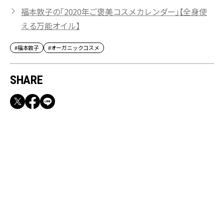
福本敦子の「2020年ご褒美コスメカレンダー」【全身使
える万能オイル】
#福本敦子
#オーガニックコスメ
SHARE
RECOMMEND
【CLASSY.お仕事名品】収納力のある優秀バッ