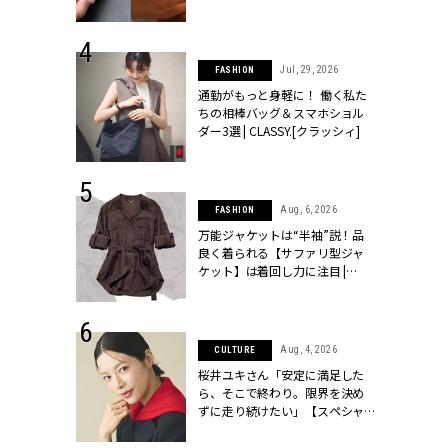
ッシィ]
シィ]
 24, 2026
Jul, 29, 2026
FASHION
方３選】結婚
通勤がもっと身軽に！ 働く私た
“シンプル黒ワ
ちの相棒バッグ＆スマホショル
フ』で盛るのが
ダー3選 | CLASSY.[クラッシィ]
[クラッシィ]
 9, 2025
Aug, 6, 2026
FASHION
】ドレスに馴
万能ジャケットは“半袖”説！品
的な「サブバ
良く着られる【サファリ型ジャ
テプリマ、フェ
ケット】は着回し力に注目 |
SY.[クラッシ
CLASSY.[クラッシィ]
 14, 2026
Aug, 4, 2026
CULTURE
ポーズで贈ら
桜井ユキさん「安定に満足した
じゃなくてネ
ら、そこで終わり。限界を決め
LASSY.世代
ずに走り続けたい」【スペシャ
語 #15】 |
ルドラマ『しあわせは食べて寝
ィ]
て待て ～早春の養生編～』】 |