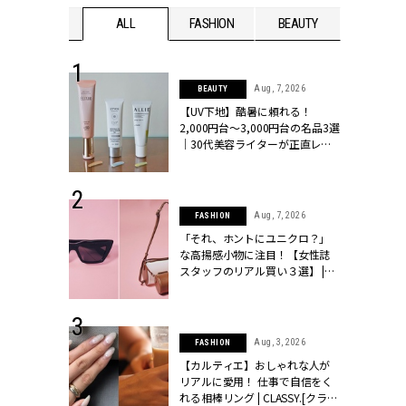
WEDDING
ALL
FASHION
BEAUTY
WEDDIN
 16, 2026
Aug, 7, 2026
BEAUTY
はアリ？お呼
【UV下地】酷暑に頼れる！
コーデ＆マナ
2,000円台〜3,000円台の名品3選
Y.[クラッシィ]
｜30代美容ライターが正直レビ
ュー | CLASSY.[クラッシィ]
 13, 2025
Aug, 7, 2026
FASHION
ブランドのリ
「それ、ホントにユニクロ？」
0代カップルの
な高揚感小物に注目！【女性誌
SSY.[クラッシ
スタッフのリアル買い３選】 |
CLASSY.[クラッシィ]
 30, 2026
Aug, 3, 2026
FASHION
リー】1つでも
【カルティエ】おしゃれな人が
ポメラートの
リアルに愛用！ 仕事で自信をく
シリーズに注
れる相棒リング | CLASSY.[クラッ