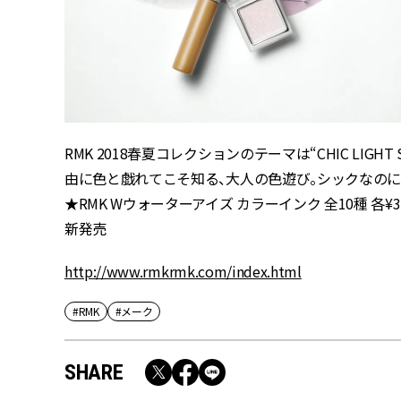
RMK 2018春夏コレクションのテーマは“CHIC LIG
由に色と戯れてこそ知る、大人の色遊び。シックなの
★RMK Wウォーターアイズ カラーインク 全10種 各¥3,800
新発売
http://www.rmkrmk.com/index.html
#RMK
#メーク
SHARE