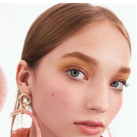
BEAUTY
Aug, 7, 2026
Feb,
BEAUTY
WEDDING
【UV下地】酷暑に頼れる！
結婚式に黒ドレス
2,000円台〜3,000円台の名品3選
ばれで失敗しない
｜30代美容ライターが正直レビ
ーを解説 | CLASS
ュー | CLASSY.[クラッシィ]
Aug, 6, 2026
Aug,
BEAUTY
WEDDING
【ヘアアクセ6選】手抜きに見え
【結婚指輪】人気
ない！アラサーのまとめ髪が垢
ング22選｜20〜3
抜ける「即戦力アクセ」たち |
エピソードも | CLA
CLASSY.[クラッシィ]
ィ]
Sep, 25, 2025
Jun,
BEAUTY
WEDDING
マルジェラの“レプリカ”に新作
【一生ものジュエ
も！注目度急上昇の『フレグラ
存在感が際立つ！
ンス』５選 | CLASSY.[クラッシ
「トゥギャザー」