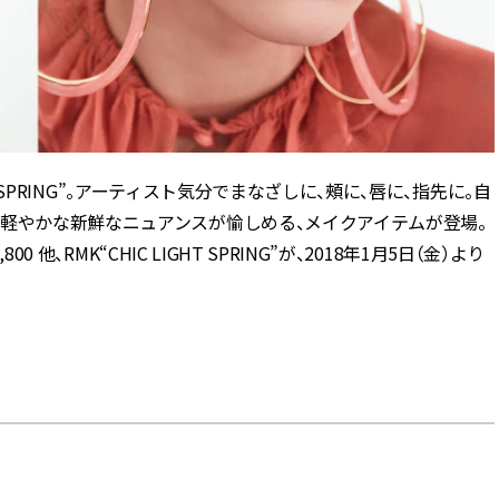
ィ]
目 | CLASSY.[クラ
Aug, 8, 2026
Mar,
BEAUTY
WEDDING
【シャネル】「ココ マドモアゼ
【トレンドの巻き
ル クラッシュ アプソリュ」の限
式ゲスト服の鉄板
定カフェが登場！世界観に没入
ンピ”は『スカー
できる体験型イベントが開催 |
正解！ | CLASSY.
CLASSY.[クラッシィ]
HT SPRING”。アーティスト気分でまなざしに、頰に、唇に、指先に。自
に軽やかな新鮮なニュアンスが愉しめる、メイクアイテムが登場。
Aug, 7, 2026
Dec,
BEAUTY
WEDDING
 他、RMK“CHIC LIGHT SPRING”が、2018年1月5日（金）より
冷房・紫外線etc...「夏の隠れ乾
【結婚式お呼ばれ
燥」を防ぐ【ベタつかない名品
染む！上品で実用
クリーム】3選＜30代のベストコ
ッグ」6選【アン
スメ＞ | CLASSY.[クラッシィ]
イラー他】 | CLAS
ィ]
Aug, 5, 2026
Apr,
BEAUTY
WEDDING
忙しい毎日に「うるおいター
【ブルガリ】プロ
ボ」を。新【SOFINA BASIC＋】
れたのは、リング
のお手入れでうるおってなめら
ックレスだった！【C
かな肌を目指す | CLASSY.[クラッ
のブライダルリング物
シィ]
CLASSY.[クラッシ