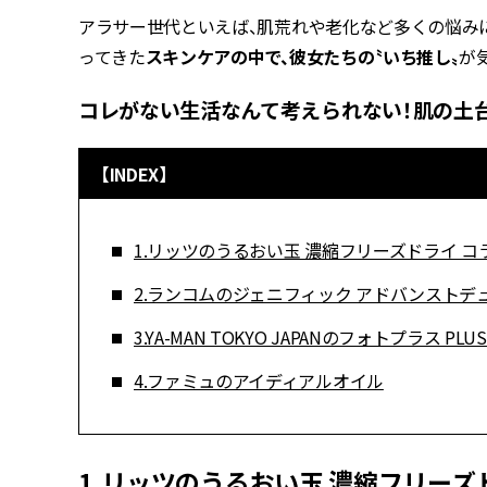
アラサー世代といえば、肌荒れや老化など多くの悩み
ってきた
スキンケアの中で、彼女たちの〝いち推し〟
が
コレがない生活なんて考えられない！肌の土
【INDEX】
1.リッツのうるおい玉 濃縮フリーズドライ 
2.ランコムのジェニフィック アドバンストデ
3.YA-MAN TOKYO JAPANのフォトプラス PLUS
4.ファミュのアイディアルオイル
1.リッツのうるおい玉 濃縮フリーズ