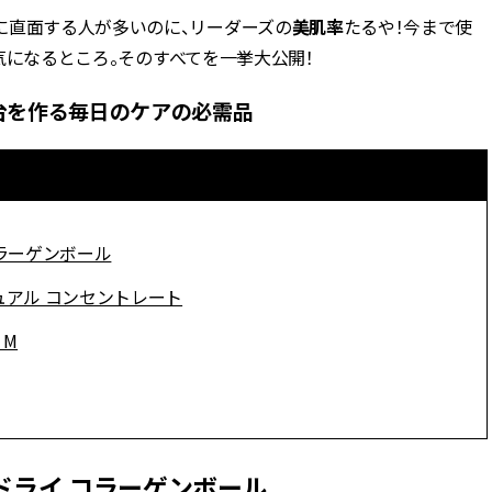
に直面する人が多いのに、リーダーズの
美肌率
たるや！今まで使
BEAUTY
気になるところ。そのすべてを一挙大公開！
台を作る毎日のケアの必需品
Aug, 5, 2026
Feb,
BEAUTY
WEDDING
忙しい毎日に「うるおいター
結婚式に黒ドレス
ボ」を。新【SOFINA BASIC＋】
ばれで失敗しない
のお手入れでうるおってなめら
ーを解説 | CLASS
かな肌を目指す | CLASSY.[クラッ
シィ]
コラーゲンボール
Aug, 6, 2026
Aug,
BEAUTY
WEDDING
【ヘアアクセ6選】手抜きに見え
【結婚指輪】人気
ュアル コンセントレート
ない！アラサーのまとめ髪が垢
ング22選｜20〜3
抜ける「即戦力アクセ」たち |
エピソードも | CLA
 M
CLASSY.[クラッシィ]
ィ]
Aug, 7, 2026
Jun,
BEAUTY
WEDDING
冷房・紫外線etc...「夏の隠れ乾
【一生ものジュエ
燥」を防ぐ【ベタつかない名品
存在感が際立つ！
ドライ コラーゲンボール
クリーム】3選＜30代のベストコ
「トゥギャザー」