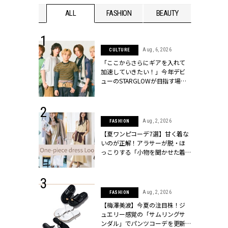
WEDDING
ALL
FASHION
BEAUTY
WEDDIN
 16, 2026
Aug, 6, 2026
CULTURE
はアリ？お呼
「ここからさらにギアを入れて
コーデ＆マナ
加速していきたい！」今年デビ
Y.[クラッシィ]
ューのSTARGLOWが目指す場所
とは？【3rdシングル『Drivin' My
Life』発売】 | CLASSY.[クラッシ
ィ]
 13, 2025
Aug, 2, 2026
FASHION
ブランドのリ
【夏ワンピコーデ7選】甘く着な
0代カップルの
いのが正解！アラサーが脱・ほ
SSY.[クラッシ
っこりする「小物を聞かせた着
こなし」 | CLASSY.[クラッシィ]
 30, 2026
Aug, 2, 2026
FASHION
リー】1つでも
【梅澤美波】今夏の注目株！ジ
ポメラートの
ュエリー感覚の「サムリングサ
シリーズに注
ンダル」でパンツコーデを更新 |