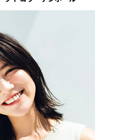
スメ＞ | CLASSY.[クラッシィ]
目 | CLASSY.[クラ
Nov, 17, 2025
Mar,
BEAUTY
WEDDING
【落ちない名品リップ10選】塗
【トレンドの巻き
り直しできない・皮むけしやす
式ゲスト服の鉄板
いetc.悩みをクリア | CLASSY.[ク
ンピ”は『スカー
ラッシィ]
正解！ | CLASSY.
Aug, 5, 2026
Aug,
BEAUTY
WEDDING
ユニクロ名品も！日焼け対策ガ
20万円台〜【カル
チ勢の「ないと無理」なアイテ
ング４選】ラブ、トリ
ムハック7選 | CLASSY.[クラッシ
を『マリッジ』に
ィ]
ます！ | CLASSY.
Aug, 5, 2026
Mar,
BEAUTY
WEDDING
夏の深刻なくすみ・色ムラにア
失敗しない“ゲスト
プローチ！【透明感を底上げ】
リー】にある！結
神コスメ３選 | CLASSY.[クラッシ
にも使える上質ベー
ィ]
CLASSY.[クラッシ