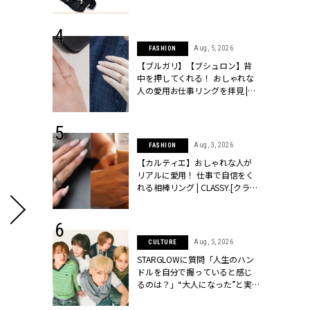
ッシィ]
CLASSY.[クラッシィ]
 24, 2026
Aug, 5, 2026
FASHION
方３選】結婚
【ブルガリ】【ブシュロン】背
“シンプル黒ワ
中を押してくれる！ おしゃれな
フ』で盛るのが
人の愛用お仕事リングを拝見 |
[クラッシィ]
CLASSY.[クラッシィ]
 18, 2025
Aug, 3, 2026
FASHION
ティエ人気リ
【カルティエ】おしゃれな人が
ニティetc.
リアルに愛用！ 仕事で自信をく
選ぶ人増えて
れる相棒リング | CLASSY.[クラッ
[クラッシィ]
シィ]
 24, 2026
Aug, 5, 2026
CULTURE
服”は【セオ
STARGLOWに質問「人生のハン
婚式にも仕事
ドルを自分で握っていると感じ
シック４選 |
るのは？」“大️人になった”と実
ィ]
感する瞬間【3rdシングル
『Drivin' My Life』発売】 |