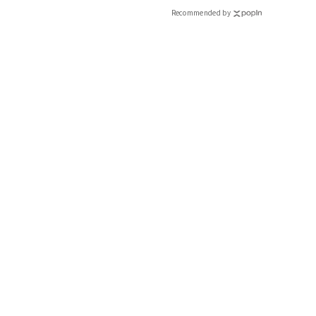
CLASSY.[クラッシィ]
Recommended by
植物幹細胞由来成分を配合。化粧水に溶かすだけで、とろりとした美