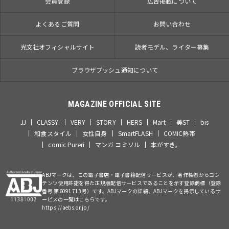
会員登録
広告掲載について
よくあるご質問
お問い合わせ
光文社オフィシャルサイト
読者モデル、ライター募集
ブラウザプッシュ通知について
MAGAZINE OFFICIAL SITE
JJ
CLASSY.
VERY
STORY
HERS
Mart
美ST
bis
和食スタイル
女性自身
SmartFLASH
COMIC熱帯
comic Pureri
マンガ コミソル
本がすき。
ABJマークは、この電子書店・電子書籍配信サービスが、著作権者からコン
テンツ使用許諾を得た正規版配信サービスであることを示す登録商標（登録
番号 第6091713号）です。ABJマークの詳細、ABJマークを掲示しているサ
ービスの一覧はこちらです。
https://aebs.or.jp/