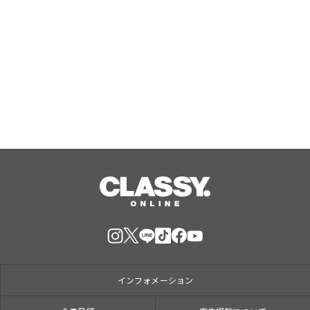
『エリオスR』メインストーリー
『Like the dawning light』のEDテー
マ「Rise Sunshine ALL HEROES
Ver.」がフルサイズ配信決定！
Aug, 08, 2026
インフォメーション