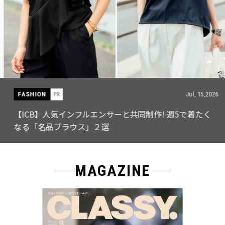
FASHION
PR
Jul, 15,2026
【ICB】人気インフルエンサーと共同制作! 週5で着たく
なる「名品ブラウス」２選
MAGAZINE