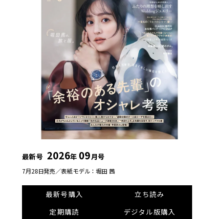
2026
09
最新号
年
月号
7月28日発売／
表紙モデル：堀田 茜
最新号購入
立ち読み
定期購読
デジタル版購入