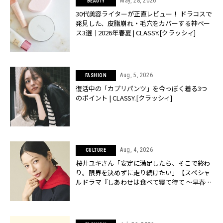
May, 28, 2026
BEAUTY
30代美容ライターが正直レビュー！ ドラコスで
発見した、皮脂崩れ・毛穴をカバーする神ベー
ス3選｜2026年春夏 | CLASSY.[クラッシィ]
Aug, 5, 2026
FASHION
復活中の「カプリパンツ」を今っぽく着る3つ
のポイント | CLASSY.[クラッシィ]
Aug, 4, 2026
CULTURE
桜井ユキさん「安定に満足したら、そこで終わ
り。限界を決めずに走り続けたい」【スペシャ
ルドラマ『しあわせは食べて寝て待て ～早春の
養生編～』】 | CLASSY.[クラッシィ]