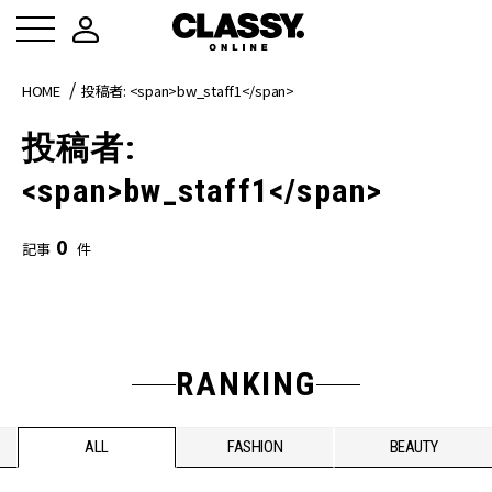
HOME
投稿者: <span>bw_staff1</span>
投稿者:
<span>bw_staff1</span>
0
記事
件
RANKING
ALL
FASHION
BEAUTY