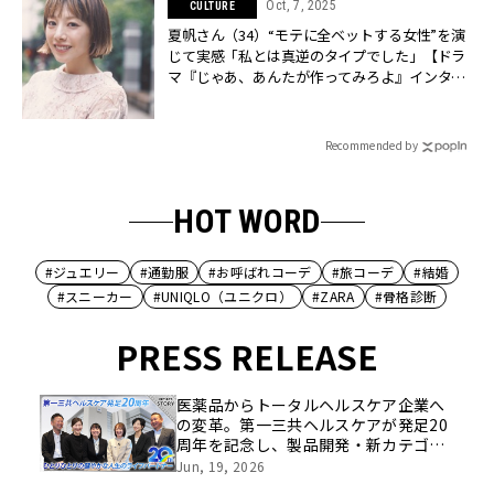
Oct, 7, 2025
CULTURE
夏帆さん（34）“モテに全ベットする女性”を演
じて実感「私とは真逆のタイプでした」【ドラ
マ『じゃあ、あんたが作ってみろよ』インタビ
ュー】 | CLASSY.[クラッシィ]
Recommended by
HOT WORD
#ジュエリー
#通勤服
#お呼ばれコーデ
#旅コーデ
#結婚
#スニーカー
#UNIQLO（ユニクロ）
#ZARA
#骨格診断
PRESS RELEASE
医薬品からトータルヘルスケア企業へ
の変革。第一三共ヘルスケアが発足20
周年を記念し、製品開発・新カテゴリ
挑戦の舞台や旧社統合時のエピソード
Jun, 19, 2026
を社員の想いとともに振り返る特別映