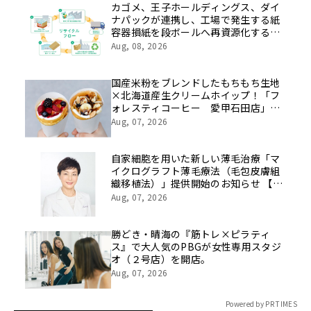
像を公開！
カゴメ、王子ホールディングス、ダイ
ナパックが連携し、工場で発生する紙
容器損紙を段ボールへ再資源化する実
証を開始
Aug, 08, 2026
国産米粉をブレンドしたもちもち生地
×北海道産生クリームホイップ！「フ
ォレスティコーヒー 愛甲石田店」に
て、８月１７日（月）からクレープ販
Aug, 07, 2026
売を開始
自家細胞を用いた新しい薄毛治療「マ
イクログラフト薄毛療法（毛包皮膚組
織移植法）」提供開始のお知らせ 【医
療法人社団 青真会 青山エルクリニ
Aug, 07, 2026
ック】
勝どき・晴海の『筋トレ×ピラティ
ス』で大人気のPBGが女性専用スタジ
オ（２号店）を開店。
Aug, 07, 2026
Powered by PR TIMES