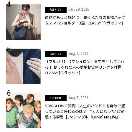
Jul, 29, 2026
FASHION
通勤がもっと身軽に！ 働く私たちの相棒バッグ
＆スマホショルダー3選 | CLASSY.[クラッシィ]
Aug, 5, 2026
FASHION
【ブルガリ】【ブシュロン】背中を押してくれ
る！ おしゃれな人の愛用お仕事リングを拝見 |
CLASSY.[クラッシィ]
Aug, 5, 2026
CULTURE
STARGLOWに質問「人生のハンドルを自分で握
っていると感じるのは？」“大️人になった”と実
感する瞬間【3rdシングル『Drivin' My Life』発
売】 | CLASSY.[クラッシィ]