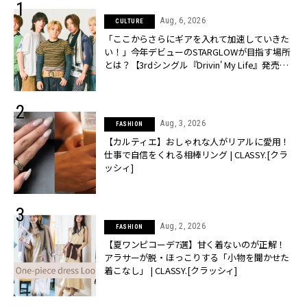
Aug, 6, 2026
CULTURE
「ここからさらにギアを入れて加速していきた
い！」今年デビューのSTARGLOWが目指す場所
とは？【3rdシングル『Drivin' My Life』発売】 |
CLASSY.[クラッシィ]
Aug, 3, 2026
FASHION
【カルティエ】おしゃれな人がリアルに愛用！
仕事で自信をくれる相棒リング | CLASSY.[クラ
ッシィ]
Aug, 2, 2026
FASHION
【夏ワンピコーデ7選】甘く着ないのが正解！
アラサーが脱・ほっこりする「小物を聞かせた
着こなし」 | CLASSY.[クラッシィ]