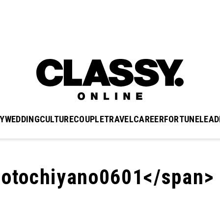
Y
WEDDING
CULTURE
COUPLE
TRAVEL
CAREER
FORTUNE
LEAD
tochiyano0601</span>