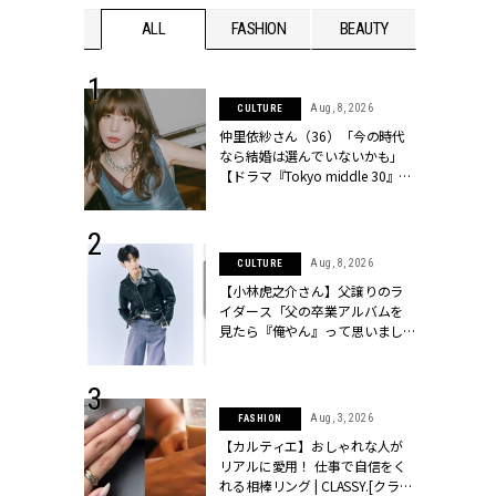
WEDDING
ALL
FASHION
BEAUTY
WEDDIN
 30, 2026
Aug, 8, 2026
CULTURE
リー】1つでも
仲里依紗さん（36）「今の時代
ポメラートの
なら結婚は選んでいないかも」
シリーズに注
【ドラマ『Tokyo middle 30』イ
ッシィ]
ンタビュー】 | CLASSY.[クラッシ
ィ]
 13, 2025
Aug, 8, 2026
CULTURE
ブランドのリ
【小林虎之介さん】父譲りのラ
0代カップルの
イダース「父の卒業アルバムを
SSY.[クラッシ
見たら『俺やん』って思いまし
た（笑）」 | CLASSY.[クラッシ
ィ]
 16, 2026
Aug, 3, 2026
FASHION
はアリ？お呼
【カルティエ】おしゃれな人が
コーデ＆マナ
リアルに愛用！ 仕事で自信をく
Y.[クラッシィ]
れる相棒リング | CLASSY.[クラッ