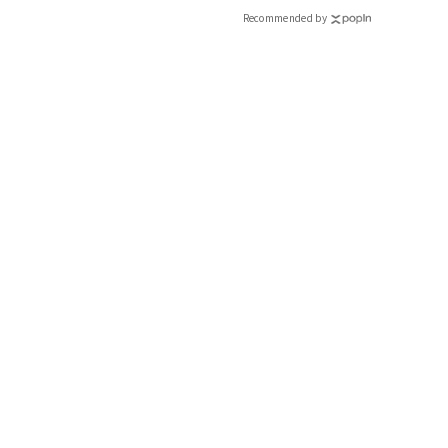
Recommended by
Jul, 15,2026
B】人気インフルエンサーと共
! 週5で着たくなる「名品ブラ