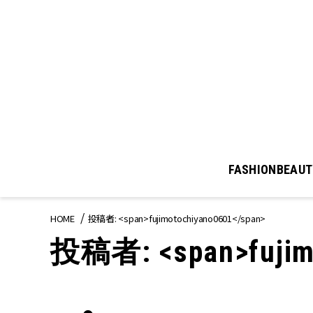
FASHION
BEAUT
HOME
投稿者: <span>fujimotochiyano0601</span>
投稿者: <span>fujimo