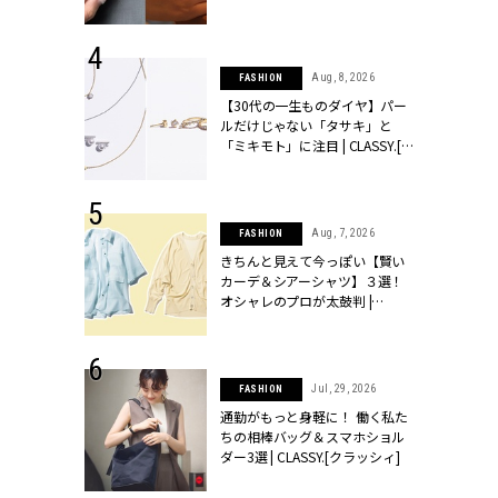
シィ]
 17, 2026
Aug, 8, 2026
FASHION
ラグジュアリ
【30代の一生ものダイヤ】パー
ルな『ブライ
ルだけじゃない「タサキ」と
| CLASSY.
「ミキモト」に注目 | CLASSY.[ク
ラッシィ]
 27, 2026
Aug, 7, 2026
FASHION
届のプレゼン
きちんと見えて今っぽい【賢い
だけの指輪が
カーデ＆シアーシャツ】３選！
フェアを開
オシャレのプロが太鼓判 |
クラッシィ]
CLASSY.[クラッシィ]
 18, 2025
Jul, 29, 2026
FASHION
ティエ人気リ
通勤がもっと身軽に！ 働く私た
ニティetc.
ちの相棒バッグ＆スマホショル
選ぶ人増えて
ダー3選 | CLASSY.[クラッシィ]
[クラッシィ]