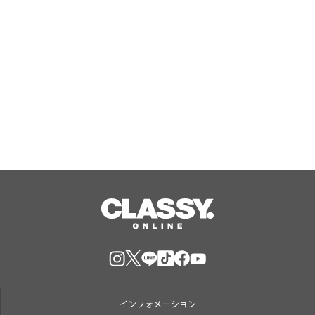
無印良品 「インドの古家具」を限定8
店舗で新発売
Aug, 07, 2026
インフォメーション