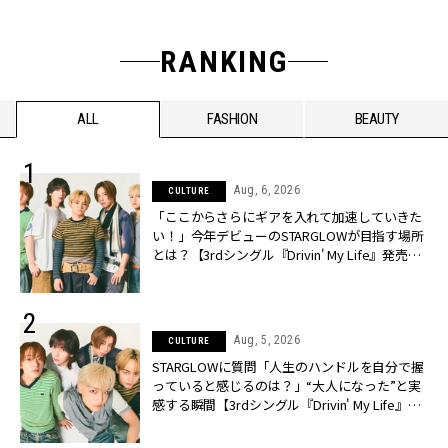
RANKING
ALL
FASHION
BEAUTY
Aug, 6, 2026
CULTURE
「ここからさらにギアを入れて加速していきた
い！」今年デビューのSTARGLOWが目指す場所
とは？【3rdシングル『Drivin' My Life』発売】 |
CLASSY.[クラッシィ]
Aug, 5, 2026
CULTURE
STARGLOWに質問「人生のハンドルを自分で握
っていると感じるのは？」“大️人になった”と実
感する瞬間【3rdシングル『Drivin' My Life』発
売】 | CLASSY.[クラッシィ]