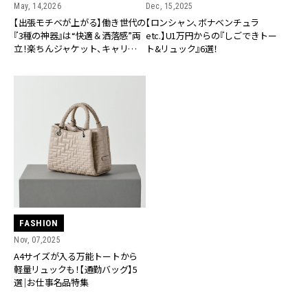
May, 14,2026
Dec, 15,2025
【出張モチベが上がる】働き世代の
【ロンシャン、ボナベンチュラ
『3種の神器』は“快適＆洒落感”両
etc.】U1万円からの『しごできトー
立！楽ちんジャケット、キャリーバ
ト&リュック』6選！
ッグetc.
FASHION
Nov, 07,2025
A4サイズが入る万能トートから
軽量リュックも！【通勤バッグ】5
選｜お仕事名品特集