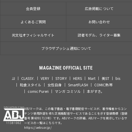
会員登録
広告掲載について
よくあるご質問
お問い合わせ
光文社オフィシャルサイト
読者モデル、ライター募集
ブラウザプッシュ通知について
MAGAZINE OFFICIAL SITE
JJ
CLASSY.
VERY
STORY
HERS
Mart
美ST
bis
和食スタイル
女性自身
SmartFLASH
COMIC熱帯
comic Pureri
マンガ コミソル
本がすき。
ABJマークは、この電子書店・電子書籍配信サービスが、著作権者からコン
テンツ使用許諾を得た正規版配信サービスであることを示す登録商標（登録
番号 第6091713号）です。ABJマークの詳細、ABJマークを掲示しているサ
ービスの一覧はこちらです。
https://aebs.or.jp/