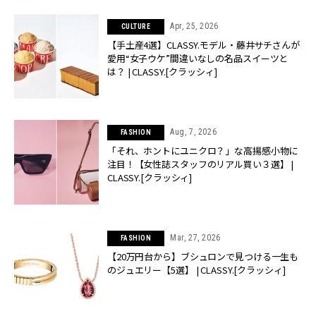
Apr, 25, 2026
CULTURE
【手土産4選】CLASSY.モデル・藤井サチさんが
愛用“女子ウケ”間違いなしの名品スイーツと
は？ | CLASSY.[クラッシィ]
Aug, 7, 2026
FASHION
「それ、ホントにユニクロ？」な高揚感小物に
注目！【女性誌スタッフのリアル買い３選】 |
CLASSY.[クラッシィ]
Mar, 27, 2026
FASHION
【20万円台から】ブシュロンで見つける一生も
のジュエリー【5選】 | CLASSY.[クラッシィ]