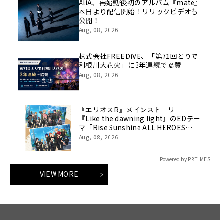
AliA、再始動後初のアルバム『mate』
本日より配信開始！リリックビデオも
公開！
Aug, 08, 2026
株式会社FREEDiVE、「第71回とりで
利根川大花火」に3年連続で協賛
Aug, 08, 2026
『エリオスR』メインストーリー
『Like the dawning light』のEDテー
マ「Rise Sunshine ALL HEROES
Ver.」がフルサイズ配信決定！
Aug, 08, 2026
Powered by PR TIMES
VIEW MORE