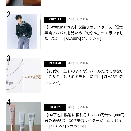
Aug, 8, 2026
CULTURE
【小林虎之介さん】父譲りのライダース「父の
卒業アルバムを見たら『俺やん』って思いまし
た（笑）」 | CLASSY.[クラッシィ]
Aug, 8, 2026
FASHION
【30代の一生ものダイヤ】パールだけじゃない
「タサキ」と「ミキモト」に注目 | CLASSY.[ク
ラッシィ]
Aug, 7, 2026
BEAUTY
【UV下地】酷暑に頼れる！ 2,000円台〜3,000円
台の名品3選｜30代美容ライターが正直レビュ
ー | CLASSY.[クラッシィ]