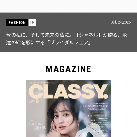
FASHION
PR
Jul, 15,2026
【ICB】人気インフルエンサーと共同制作! 週5で着たく
なる「名品ブラウス」２選
MAGAZINE