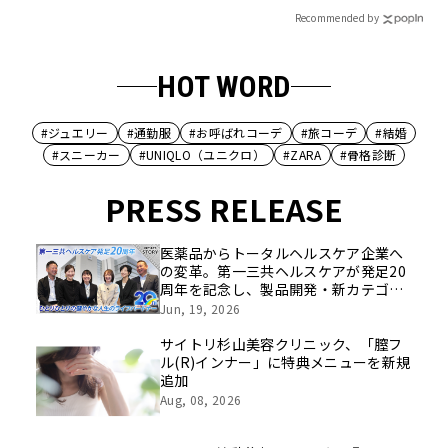
Recommended by
HOT WORD
#ジュエリー
#通勤服
#お呼ばれコーデ
#旅コーデ
#結婚
#スニーカー
#UNIQLO（ユニクロ）
#ZARA
#骨格診断
PRESS RELEASE
医薬品からトータルヘルスケア企業へ
の変革。第一三共ヘルスケアが発足20
周年を記念し、製品開発・新カテゴリ
挑戦の舞台や旧社統合時のエピソード
Jun, 19, 2026
を社員の想いとともに振り返る特別映
像を公開！
サイトリ杉山美容クリニック、「膣フ
ル(R)インナー」に特典メニューを新規
追加
Aug, 08, 2026