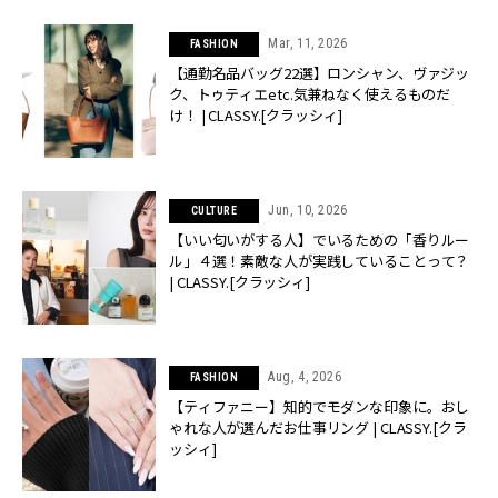
Mar, 11, 2026
FASHION
【通勤名品バッグ22選】ロンシャン、ヴァジッ
ク、トゥティエetc.気兼ねなく使えるものだ
け！ | CLASSY.[クラッシィ]
Jun, 10, 2026
CULTURE
【いい匂いがする人】でいるための「香りルー
ル」４選！素敵な人が実践していることって？
| CLASSY.[クラッシィ]
Aug, 4, 2026
FASHION
【ティファニー】知的でモダンな印象に。おし
ゃれな人が選んだお仕事リング | CLASSY.[クラ
ッシィ]