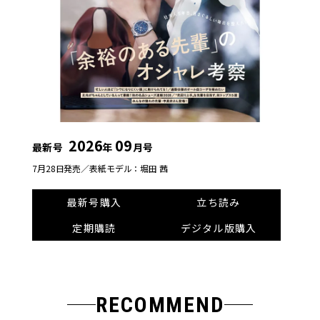
2026
09
最新号
年
月号
7月28日発売／
表紙モデル：堀田 茜
最新号購入
立ち読み
定期購読
デジタル版購入
RECOMMEND