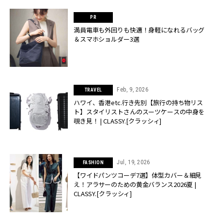
満員電車も外回りも快適！身軽になれるバッグ
＆スマホショルダー3選
Feb, 9, 2026
TRAVEL
ハワイ、香港etc.行き先別【旅行の持ち物リス
ト】スタイリストさんのスーツケースの中身を
覗き見！ | CLASSY.[クラッシィ]
Jul, 19, 2026
FASHION
【ワイドパンツコーデ7選】体型カバー＆細見
え！アラサーのための黄金バランス2026夏 |
CLASSY.[クラッシィ]